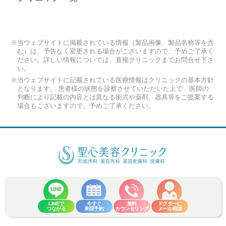
※当ウェブサイトに掲載されている情報（製品画像、製品名称等を含
む）は、予告なく変更される場合がございますので、予めご了承く
ださい。詳しい情報については、直接クリニックまでお問合せ下さ
い。
※当ウェブサイトに記載されている医療情報はクリニックの基本方針
となります。 患者様の状態を診察させていただいた上で、医師の
判断により記載の内容とは異なる術式や薬剤、器具等をご提案する
場合もございますので、予めご了承ください。
プライバシーポリシー
サイトマップ
Copyright (C) 2026 Seishin Plastic and Aesthetic Surgery Clinic Co.,Ltd. All
Rights Reserved.
LINEで
今すぐ
無料
ドクターに
つながる
来院予約
カウンセリング
メール相談