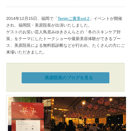
2014年12月15日、福岡で「
Tenjinご褒美vol.2
」イベントが開催
され、福岡院・美原院長が出演いたしました。
ゲストのお笑い芸人鳥居みゆきさんらとの「冬のスキンケア対
策」をテーマにしたトークショーや最新美容体験ができるブー
ス、美原院長による無料肌診断などが行われ、たくさんの方にご
来場いただきました。
美原院長のブログを見る