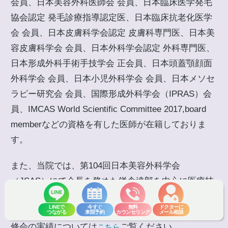
会員、日本美容外科医師会 会員、日本臨床医学発毛
協会認定 発毛診療指導認定医、日本臨床抗老化医学
会 会員、日本皮膚科学会認定 皮膚科専門医、日本美
容皮膚科学会 会員、日本外科学会認定 外科専門医、
日本形成外科手術手技学会 正会員、日本頭蓋顎顔面
外科学会 会員、日本小児外科学会 会員、日本メソセ
ラピー研究会 会員、国際形成外科学会（IPRAS）会
員、IMCAS World Scientific Committee 2017,board
memberなどの資格を有した医師が在籍しておりま
す。
また、当院では、第104回日本美容外科学会
（JSAS）にて会長を務めた鎌倉達郎を中心に医療技
術向上のため、院内外、国内国外を問わず様々な勉
LINEで
今すぐ
無料
ドクターに
強会や技術研修会を実施しております。勉強会・研
つながる
来院予約
カウンセリング
メール相談
修会の実績については
ご覧ください。
こちら