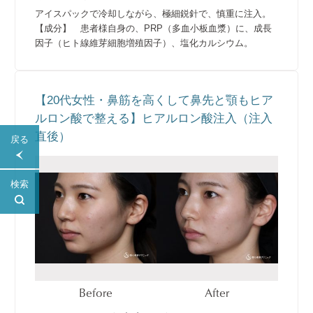
アイスパックで冷却しながら、極細鋭針で、慎重に注入。
【成分】 患者様自身の、PRP（多血小板血漿）に、成長
因子（ヒト線維芽細胞増殖因子）、塩化カルシウム。
【20代女性・鼻筋を高くして鼻先と顎もヒア
ルロン酸で整える】ヒアルロン酸注入（注入
直後）
戻る
検索
Before
After