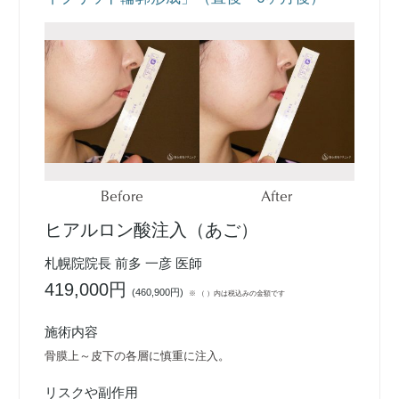
Before
After
ヒアルロン酸注入（あご）
札幌院院長 前多 一彦 医師
419,000円
(
460,900円
)
※ （ ）内は税込みの金額です
施術内容
骨膜上～皮下の各層に慎重に注入。
リスクや副作用