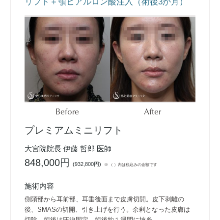
リフト＋顎ヒアルロン酸注入（術後3か月）
Before
After
プレミアムミニリフト
大宮院院長 伊藤 哲郎 医師
848,000円
(
932,800円
)
※ （ ）内は税込みの金額です
施術内容
側頭部から耳前部、耳垂後面まで皮膚切開。皮下剥離の
後、SMASの切開、引き上げを行う。余剰となった皮膚は
切除。術後は圧迫固定。術後約１週間に抜糸。