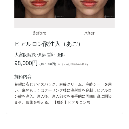
Before
After
ヒアルロン酸注入（あご）
大宮院院長 伊藤 哲郎 医師
98,000円
(
107,800円
)
※ （ ）内は税込みの金額です
施術内容
希望に応じアイスパック、麻酔クリーム、麻酔シートを用
い、麻酔もしくはクーリング後に注射針を穿刺しヒアルロ
ン酸を注入。注入後、注入部位を用手的に周囲組織に馴染
ませ、形態を整える。 【成分】ヒアルロン酸