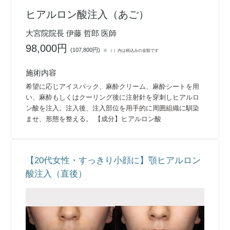
ヒアルロン酸注入（あご）
大宮院院長 伊藤 哲郎 医師
98,000円
(
107,800円
)
※ （ ）内は税込みの金額です
施術内容
希望に応じアイスパック、麻酔クリーム、麻酔シートを用
い、麻酔もしくはクーリング後に注射針を穿刺しヒアルロ
ン酸を注入。注入後、注入部位を用手的に周囲組織に馴染
ませ、形態を整える。 【成分】ヒアルロン酸
【20代女性・すっきり小顔に】顎ヒアルロン
酸注入（直後）