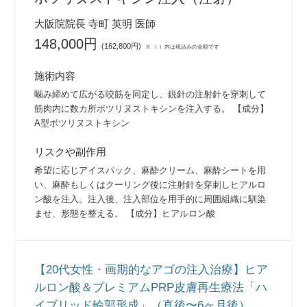
大阪院院長 寺町 英明 医師
148,000円
(
162,800円
)
※ （ ）内は税込みの金額です
施術内容
噛み締めて広がる咬筋を同定し、鋭針の注射針を穿刺して
筋肉内に数カ所ボツリヌストキシンを注入する。 【成分】
A型ボツリヌストキシン
リスクや副作用
希望に応じアイスパック、麻酔クリーム、麻酔シートを用
い、麻酔もしくはクーリング後に注射針を穿刺しヒアルロ
ン酸を注入。注入後、注入部位を用手的に周囲組織に馴染
ませ、形態を整える。 【成分】ヒアルロン酸
【20代女性・画期的なアゴの注入治療】ヒア
ルロン酸＆プレミアムPRP皮膚再生療法「ハ
イブリッド輪郭形成」（直後〜6ヶ月後）