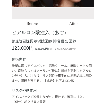
Before
After
ヒアルロン酸注入（あご）
銀座院副院長 横浜院医師 川端 優也 医師
123,000円
(
135,300円
)
※ （ ）内は税込みの金額です
施術内容
希望に応じアイスパック、麻酔クリーム、麻酔シートを用
い、麻酔もしくはクーリング後に注射針を穿刺しヒアルロ
ン酸を注入。注入後、注入部位を用手的に周囲組織に馴染
ませ、形態を整える。 【成分】ヒアルロン酸
リスクや副作用
アイスパックで冷却しながら、鋭針で、慎重に注入。
【成分】ボツリヌス毒素