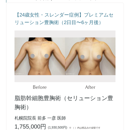
【24歳女性・スレンダー症例】プレミアムセ
リューション豊胸術（2日目〜6ヶ月後）
Before
After
脂肪幹細胞豊胸術（セリューション豊
胸術）
札幌院院長 前多 一彦 医師
1,755,000円
(
1,930,500円
)
※ （ ）内は税込みの金額です