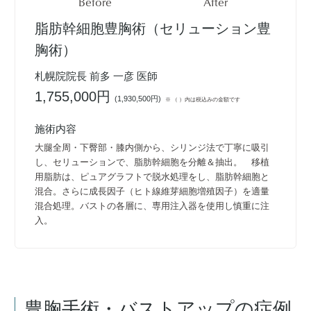
Before
After
脂肪幹細胞豊胸術（セリューション豊
胸術）
札幌院院長 前多 一彦 医師
1,755,000円
(
1,930,500円
)
※ （ ）内は税込みの金額です
施術内容
大腿全周・下臀部・膝内側から、シリンジ法で丁寧に吸引
し、セリューションで、脂肪幹細胞を分離＆抽出。 移植
用脂肪は、ピュアグラフトで脱水処理をし、脂肪幹細胞と
混合。さらに成長因子（ヒト線維芽細胞増殖因子）を適量
混合処理。バストの各層に、専用注入器を使用し慎重に注
入。
豊胸手術・バストアップ
の症例