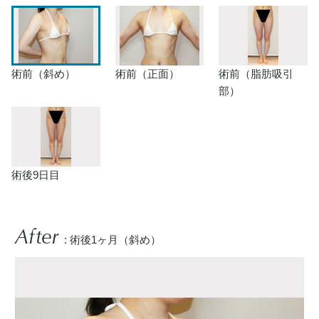
術前（斜め）
術前（正面）
術前（脂肪吸引
部）
術後9日目
After
: 術後1ヶ月（斜め）