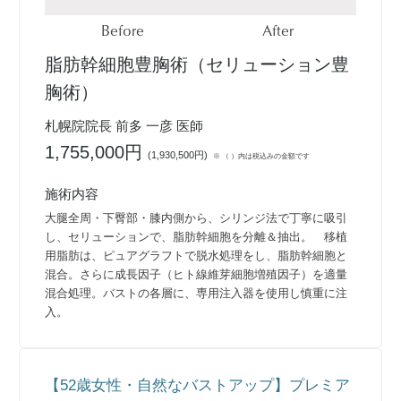
Before
After
脂肪幹細胞豊胸術（セリューション豊
胸術）
札幌院院長 前多 一彦 医師
1,755,000円
(
1,930,500円
)
※ （ ）内は税込みの金額です
施術内容
大腿全周・下臀部・膝内側から、シリンジ法で丁寧に吸引
し、セリューションで、脂肪幹細胞を分離＆抽出。 移植
用脂肪は、ピュアグラフトで脱水処理をし、脂肪幹細胞と
混合。さらに成長因子（ヒト線維芽細胞増殖因子）を適量
混合処理。バストの各層に、専用注入器を使用し慎重に注
入。
【52歳女性・自然なバストアップ】プレミア