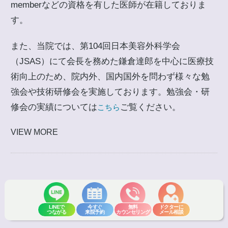
memberなどの資格を有した医師が在籍しておりま
す。
また、当院では、第104回日本美容外科学会
（JSAS）にて会長を務めた鎌倉達郎を中心に医療技
術向上のため、院内外、国内国外を問わず様々な勉
強会や技術研修会を実施しております。勉強会・研
修会の実績については
ご覧ください。
こちら
VIEW MORE
本サイトは医師監修のもと情報を掲
載しています
LINEで
今すぐ
無料
ドクターに
つながる
来院予約
カウンセリング
メール相談