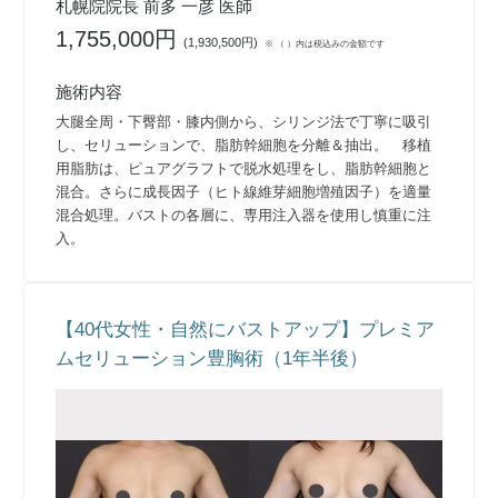
札幌院院長 前多 一彦 医師
1,755,000円
(
1,930,500円
)
※ （ ）内は税込みの金額です
施術内容
大腿全周・下臀部・膝内側から、シリンジ法で丁寧に吸引
し、セリューションで、脂肪幹細胞を分離＆抽出。 移植
用脂肪は、ピュアグラフトで脱水処理をし、脂肪幹細胞と
混合。さらに成長因子（ヒト線維芽細胞増殖因子）を適量
混合処理。バストの各層に、専用注入器を使用し慎重に注
入。
【40代女性・自然にバストアップ】プレミア
ムセリューション豊胸術（1年半後）