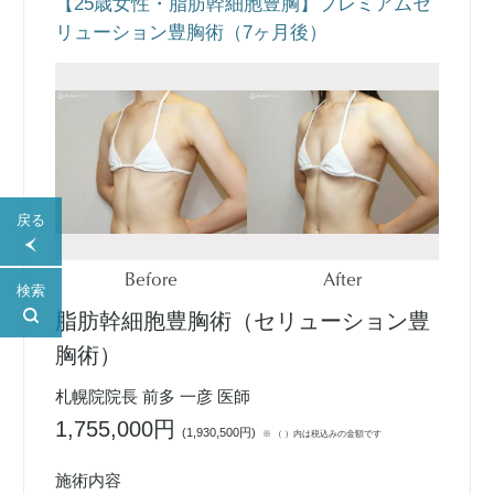
【25歳女性・脂肪幹細胞豊胸】プレミアムセ
リューション豊胸術（7ヶ月後）
戻る
Before
After
検索
脂肪幹細胞豊胸術（セリューション豊
胸術）
札幌院院長 前多 一彦 医師
1,755,000円
(
1,930,500円
)
※ （ ）内は税込みの金額です
施術内容