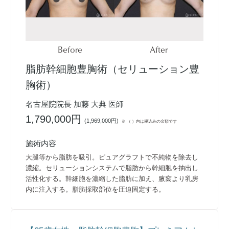
Before
After
脂肪幹細胞豊胸術（セリューション豊
胸術）
名古屋院院長 加藤 大典 医師
1,790,000円
(
1,969,000円
)
※ （ ）内は税込みの金額です
施術内容
大腿等から脂肪を吸引。ピュアグラフトで不純物を除去し
濃縮。セリューションシステムで脂肪から幹細胞を抽出し
活性化する。幹細胞を濃縮した脂肪に加え、腋窩より乳房
内に注入する。脂肪採取部位を圧迫固定する。