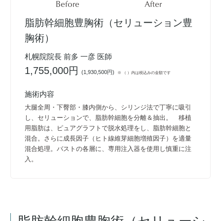
Before
After
脂肪幹細胞豊胸術（セリューション豊
胸術）
札幌院院長 前多 一彦 医師
1,755,000円
(
1,930,500円
)
※ （ ）内は税込みの金額です
施術内容
大腿全周・下臀部・膝内側から、シリンジ法で丁寧に吸引
し、セリューションで、脂肪幹細胞を分離＆抽出。 移植
用脂肪は、ピュアグラフトで脱水処理をし、脂肪幹細胞と
混合。さらに成長因子（ヒト線維芽細胞増殖因子）を適量
混合処理。バストの各層に、専用注入器を使用し慎重に注
入。