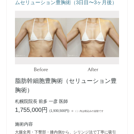
ムセリューション豊胸術（3日目〜3ヶ月後）
Before
After
脂肪幹細胞豊胸術（セリューション豊
胸術）
札幌院院長 前多 一彦 医師
1,755,000円
(
1,930,500円
)
※ （ ）内は税込みの金額です
施術内容
大腿全周・下臀部・膝内側から、シリンジ法で丁寧に吸引