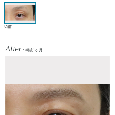
術前
After
: 術後1ヶ月