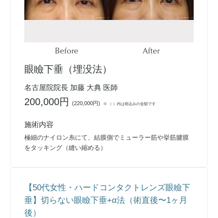
Before
After
眼瞼下垂（埋没法）
名古屋院院長 加藤 大典 医師
200,000円
(
220,000円
)
※ （ ）内は税込みの金額です
施術内容
極細のナイロン糸にて、結膜側でミューラー筋や挙筋腱膜
をタッキング（縫い縮める）
【50代女性・ハードコンタクトレンズ眼瞼下
垂】切らない眼瞼下垂+α法（術直後〜1ヶ月
後）