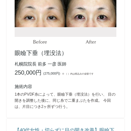
Before
After
眼瞼下垂（埋没法）
札幌院院長 前多 一彦 医師
250,000円
(
275,000円
)
※ （ ）内は税込みの金額です
施術内容
1本のPVDF糸によって、眼瞼下垂（埋没法）を行い、 目の
開きを調整した後に、同じ糸で二重まぶたを作成。 今回
は、片目につき2ヶ所ずつ行う。
【40代女性・切らずに目の開き改善】眼瞼下