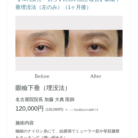
垂埋没法（左のみ）（1ヶ月後）
Before
After
眼瞼下垂（埋没法）
名古屋院院長 加藤 大典 医師
120,000円
(
132,000円
)
※ （ ）内は税込みの金額です
施術内容
極細のナイロン糸にて、結膜側でミューラー筋や挙筋腱膜
をタッキング（縫い縮める）