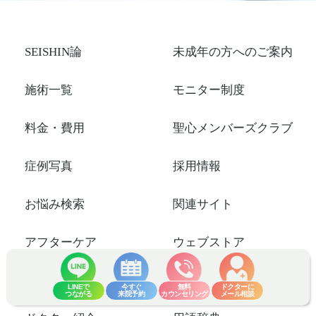
SEISHIN論
未成年の方へのご案内
施術一覧
モニター制度
料金・費用
聖心メンバーズクラブ
症例写真
採用情報
お悩み検索
関連サイト
アフターケア
ウェブストア
Q&A
美容コラム
LINEで
今すぐ
無料
ドクターに
つながる
来院予約
カウンセリング
メール相談