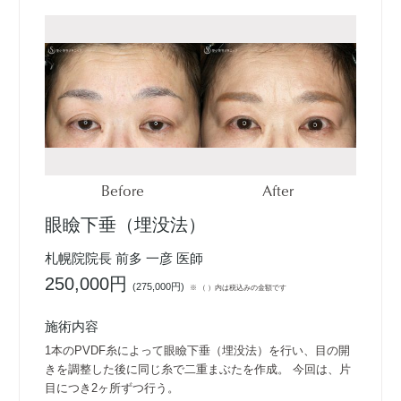
Before
After
眼瞼下垂（埋没法）
札幌院院長 前多 一彦 医師
250,000円
(
275,000円
)
※ （ ）内は税込みの金額です
施術内容
1本のPVDF糸によって眼瞼下垂（埋没法）を行い、目の開
きを調整した後に同じ糸で二重まぶたを作成。 今回は、片
目につき2ヶ所ずつ行う。