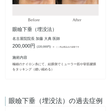
Before
After
眼瞼下垂（埋没法）
名古屋院院長 加藤 大典 医師
200,000円
(
220,000円
)
※ （ ）内は税込みの金額です
施術内容
極細のナイロン糸にて、結膜側でミューラー筋や挙筋腱膜
をタッキング（縫い縮める）
眼瞼下垂（埋没法）
の過去症例