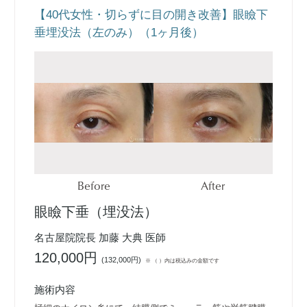
【40代女性・切らずに目の開き改善】眼瞼下
垂埋没法（左のみ）（1ヶ月後）
Before
After
眼瞼下垂（埋没法）
名古屋院院長 加藤 大典 医師
120,000円
(
132,000円
)
※ （ ）内は税込みの金額です
施術内容