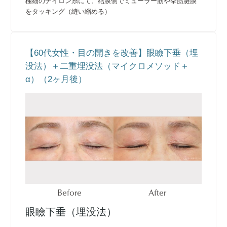
極細のナイロン糸にて、結膜側でミューラー筋や挙筋腱膜
をタッキング（縫い縮める）
【60代女性・目の開きを改善】眼瞼下垂（埋
没法）＋二重埋没法（マイクロメソッド＋
α）（2ヶ月後）
Before
After
眼瞼下垂（埋没法）