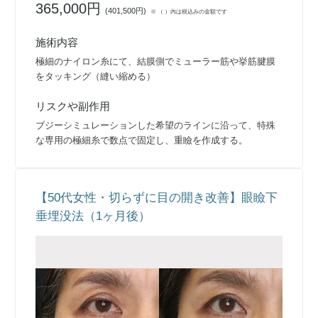
365,000円
(
401,500円
)
※ （ ）内は税込みの金額です
施術内容
極細のナイロン糸にて、結膜側でミューラー筋や挙筋腱膜
をタッキング（縫い縮める）
リスクや副作用
ブジーシミュレーションした希望のラインに沿って、特殊
な専用の極細糸で数点で固定し、重瞼を作成する。
【50代女性・切らずに目の開き改善】眼瞼下
垂埋没法（1ヶ月後）