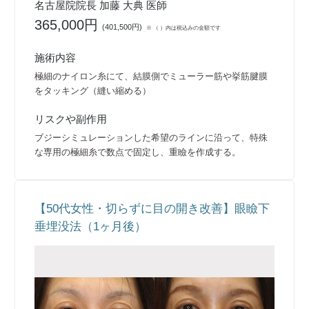
名古屋院院長 加藤 大典 医師
365,000円
(
401,500円
)
※ （ ）内は税込みの金額です
施術内容
極細のナイロン糸にて、結膜側でミューラー筋や挙筋腱膜
をタッキング（縫い縮める）
リスクや副作用
ブジーシミュレーションした希望のラインに沿って、特殊
な専用の極細糸で数点で固定し、重瞼を作成する。
【50代女性・切らずに目の開き改善】眼瞼下
垂埋没法（1ヶ月後）