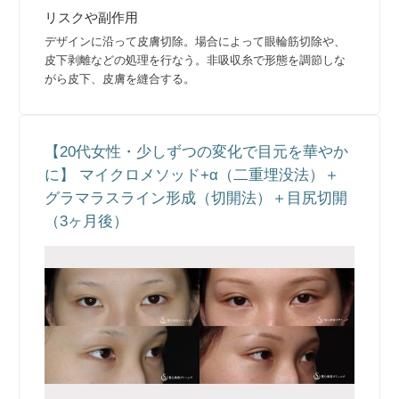
リスクや副作用
デザインに沿って皮膚切除。場合によって眼輪筋切除や、
皮下剥離などの処理を行なう。非吸収糸で形態を調節しな
がら皮下、皮膚を縫合する。
【20代女性・少しずつの変化で目元を華やか
に】 マイクロメソッド+α（二重埋没法）＋
グラマラスライン形成（切開法）＋目尻切開
（3ヶ月後）