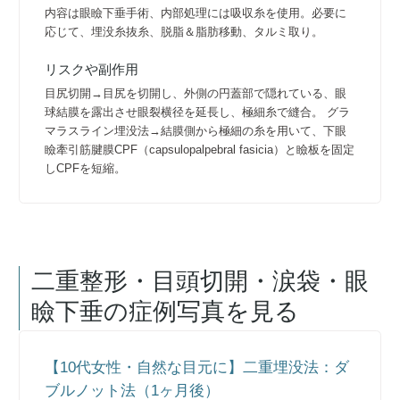
内容は眼瞼下垂手術、内部処理には吸収糸を使用。必要に
応じて、埋没糸抜糸、脱脂＆脂肪移動、タルミ取り。
リスクや副作用
目尻切開→目尻を切開し、外側の円蓋部で隠れている、眼
球結膜を露出させ眼裂横径を延長し、極細糸で縫合。 グラ
マラスライン埋没法→結膜側から極細の糸を用いて、下眼
瞼牽引筋腱膜CPF（capsulopalpebral fasicia）と瞼板を固定
しCPFを短縮。
二重整形・目頭切開・涙袋・眼
瞼下垂
の症例写真を見る
【10代女性・自然な目元に】二重埋没法：ダ
ブルノット法（1ヶ月後）