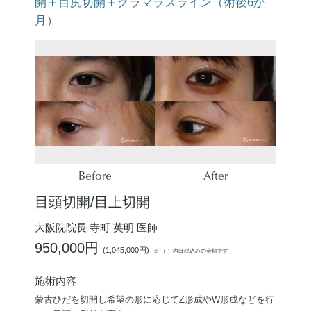
開＋目尻切開＋グラマラスライン（術後6か
月）
Before
After
目頭切開/目上切開
大阪院院長 寺町 英明 医師
950,000円
(
1,045,000円
)
※ （ ）内は税込みの金額です
施術内容
蒙古ひだを切開し希望の形に応じてZ形成やW形成などを行