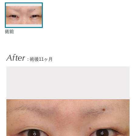
術前
After
: 術後11ヶ月