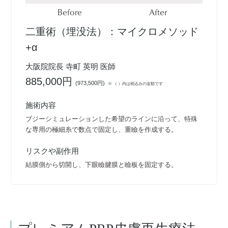
Before
After
二重術（埋没法）：マイクロメソッド
+α
大阪院院長 寺町 英明 医師
885,000円
(
973,500円
)
※ （ ）内は税込みの金額です
施術内容
ブジーシミュレーションした希望のラインに沿って、特殊
な専用の極細糸で数点で固定し、重瞼を作成する。
リスクや副作用
結膜側から切開し、下眼瞼腱膜と瞼板を固定する。