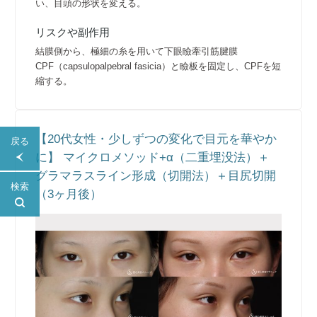
い、目頭の形状を変える。
リスクや副作用
結膜側から、極細の糸を用いて下眼瞼牽引筋腱膜
CPF（capsulopalpebral fasicia）と瞼板を固定し、CPFを短
縮する。
【20代女性・少しずつの変化で目元を華やか
戻る
に】 マイクロメソッド+α（二重埋没法）＋
グラマラスライン形成（切開法）＋目尻切開
検索
（3ヶ月後）