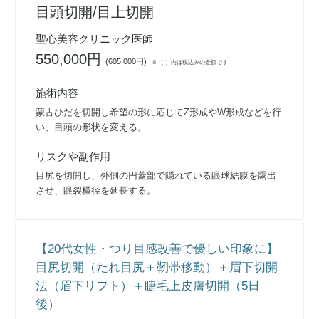
目頭切開/目上切開
聖心美容クリニック医師
550,000円
(
605,000円
)
※ （ ）内は税込みの金額です
施術内容
蒙古ひだを切開し希望の形に応じてZ形成やW形成などを行
い、目頭の形状を変える。
リスクや副作用
目尻を切開し、外側の円蓋部で隠れている眼球結膜を露出
させ、眼裂横径を延長する。
【20代女性・つり目感改善で優しい印象に】
目尻切開（たれ目尻＋靭帯移動）＋眉下切開
法（眉下リフト）＋睫毛上皮膚切開（5日
後）