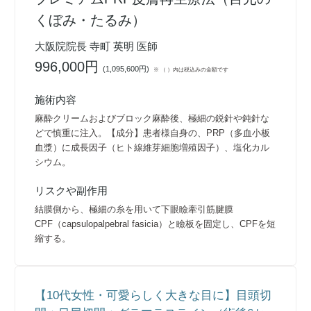
くぼみ・たるみ）
大阪院院長 寺町 英明 医師
996,000円
(
1,095,600円
)
※ （ ）内は税込みの金額です
施術内容
麻酔クリームおよびブロック麻酔後、極細の鋭針や鈍針な
どで慎重に注入。【成分】患者様自身の、PRP（多血小板
血漿）に成長因子（ヒト線維芽細胞増殖因子）、塩化カル
シウム。
リスクや副作用
結膜側から、極細の糸を用いて下眼瞼牽引筋腱膜
CPF（capsulopalpebral fasicia）と瞼板を固定し、CPFを短
縮する。
【10代女性・可愛らしく大きな目に】目頭切