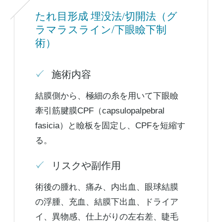
たれ目形成 埋没法/切開法（グ
ラマラスライン/下眼瞼下制
術）
施術内容
結膜側から、極細の糸を用いて下眼瞼
牽引筋腱膜CPF（capsulopalpebral
fasicia）と瞼板を固定し、CPFを短縮す
る。
リスクや副作用
術後の腫れ、痛み、内出血、眼球結膜
の浮腫、充血、結膜下出血、ドライア
イ、異物感、仕上がりの左右差、睫毛