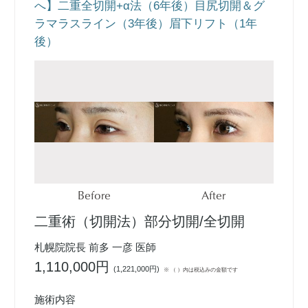
へ】二重全切開+α法（6年後）目尻切開＆グ
ラマラスライン（3年後）眉下リフト（1年
後）
Before
After
二重術（切開法）部分切開/全切開
札幌院院長 前多 一彦 医師
1,110,000円
(
1,221,000円
)
※ （ ）内は税込みの金額です
施術内容