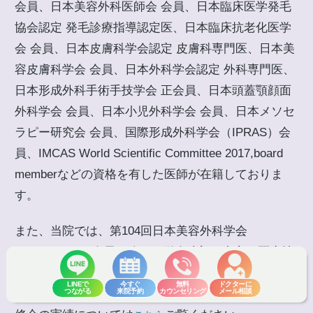
会員、日本美容外科医師会 会員、日本臨床医学発毛
協会認定 発毛診療指導認定医、日本臨床抗老化医学
会 会員、日本皮膚科学会認定 皮膚科専門医、日本美
容皮膚科学会 会員、日本外科学会認定 外科専門医、
日本形成外科手術手技学会 正会員、日本頭蓋顎顔面
外科学会 会員、日本小児外科学会 会員、日本メソセ
ラピー研究会 会員、国際形成外科学会（IPRAS）会
員、IMCAS World Scientific Committee 2017,board
memberなどの資格を有した医師が在籍しておりま
す。
また、当院では、第104回日本美容外科学会
（JSAS）にて会長を務めた鎌倉達郎を中心に医療技
術向上のため、院内外、国内国外を問わず様々な勉
LINEで
今すぐ
無料
ドクターに
つながる
来院予約
カウンセリング
メール相談
強会や技術研修会を実施しております。勉強会・研