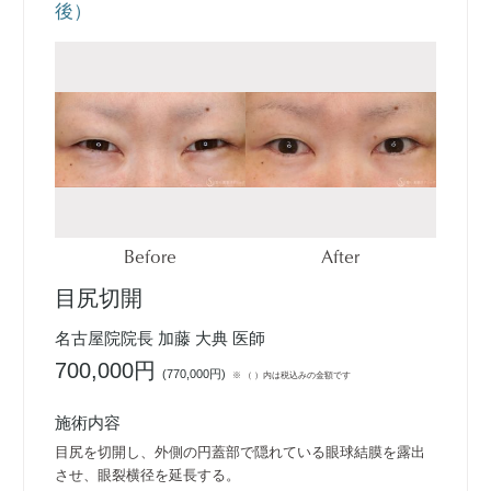
後）
Before
After
目尻切開
名古屋院院長 加藤 大典 医師
700,000円
(
770,000円
)
※ （ ）内は税込みの金額です
施術内容
目尻を切開し、外側の円蓋部で隠れている眼球結膜を露出
させ、眼裂横径を延長する。