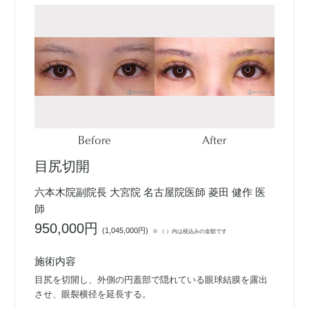
Before
After
目尻切開
六本木院副院長 大宮院 名古屋院医師 菱田 健作 医
師
950,000円
(
1,045,000円
)
※ （ ）内は税込みの金額です
施術内容
目尻を切開し、外側の円蓋部で隠れている眼球結膜を露出
させ、眼裂横径を延長する。