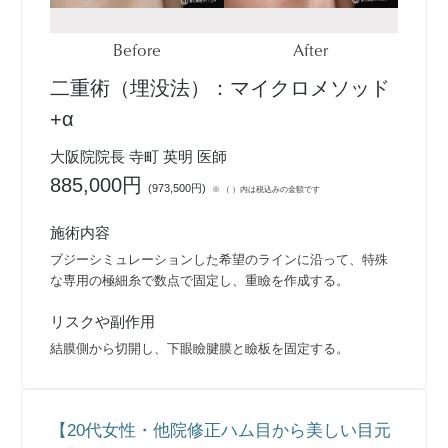
Before
After
二重術（埋没法）：マイクロメソッド
+α
大阪院院長 寺町 英明 医師
885,000円
(
973,500円
)
※ （ ）内は税込みの金額です
施術内容
ブジーシミュレーションした希望のラインに沿って、特殊
な専用の極細糸で数点で固定し、重瞼を作成する。
リスクや副作用
結膜側から切開し、下眼瞼腱膜と瞼板を固定する。
【20代女性・他院修正ハム目から美しい目元