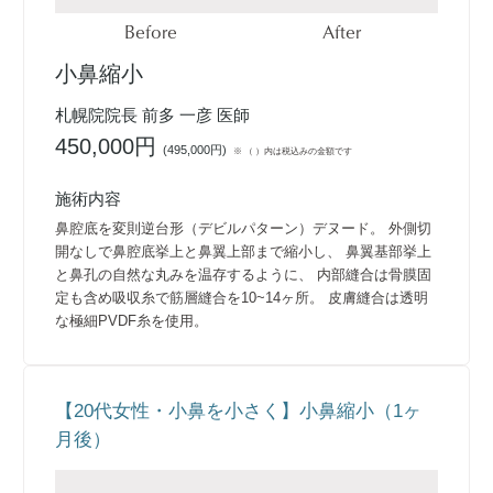
Before
After
小鼻縮小
札幌院院長 前多 一彦 医師
450,000円
(
495,000円
)
※ （ ）内は税込みの金額です
施術内容
鼻腔底を変則逆台形（デビルパターン）デヌード。 外側切
開なしで鼻腔底挙上と鼻翼上部まで縮小し、 鼻翼基部挙上
と鼻孔の自然な丸みを温存するように、 内部縫合は骨膜固
定も含め吸収糸で筋層縫合を10~14ヶ所。 皮膚縫合は透明
な極細PVDF糸を使用。
【20代女性・小鼻を小さく】小鼻縮小（1ヶ
月後）