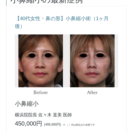
【40代女性・鼻の形】小鼻縮小術（1ヶ月
後）
Before
After
小鼻縮小
横浜院院長 佐々木 直美 医師
450,000円
(
495,000円
)
※ （ ）内は税込みの金額です