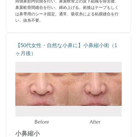
両側鼻腔内切開を行い、鼻翼軟骨上の皮下組織を除去後、
鼻翼軟骨間縫合を行い、締め上げる。術後はテープもしく
は鼻専用のシーネ固定。通常、吸収糸による粘膜縫合を行
い、抜糸不要。
【50代女性・自然な小鼻に】小鼻縮小術（1
ヶ月後）
Before
After
小鼻縮小