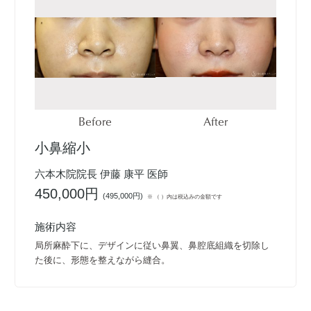
Before
After
小鼻縮小
六本木院院長 伊藤 康平 医師
450,000円
(
495,000円
)
※ （ ）内は税込みの金額です
施術内容
局所麻酔下に、デザインに従い鼻翼、鼻腔底組織を切除し
た後に、形態を整えながら縫合。