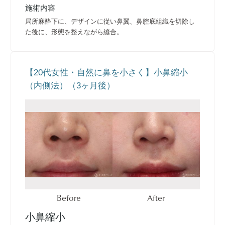
施術内容
局所麻酔下に、デザインに従い鼻翼、鼻腔底組織を切除し
た後に、形態を整えながら縫合。
【20代女性・自然に鼻を小さく】小鼻縮小
（内側法）（3ヶ月後）
Before
After
小鼻縮小