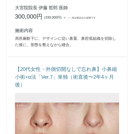
大宮院院長 伊藤 哲郎 医師
300,000円
(
330,000円
)
※ （ ）内は税込みの金額です
施術内容
局所麻酔下に、デザインに従い鼻翼、鼻腔底組織を切除し
た後に、形態を整えながら縫合。
【20代女性・外側切開なしで忘れ鼻】小鼻縮
小術+α法「Ver.7」単独（術直後〜2年4ヶ月
後）