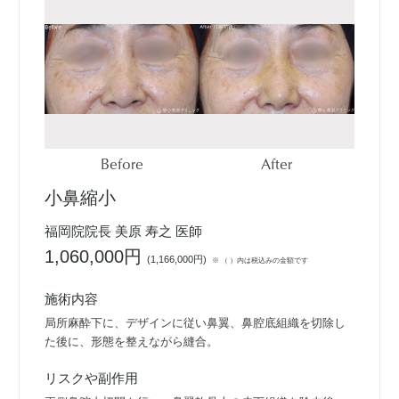
Before
After
小鼻縮小
福岡院院長 美原 寿之 医師
1,060,000円
(
1,166,000円
)
※ （ ）内は税込みの金額です
施術内容
局所麻酔下に、デザインに従い鼻翼、鼻腔底組織を切除し
た後に、形態を整えながら縫合。
リスクや副作用