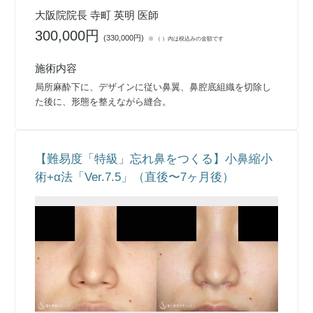
大阪院院長 寺町 英明 医師
300,000円
(
330,000円
)
※ （ ）内は税込みの金額です
施術内容
局所麻酔下に、デザインに従い鼻翼、鼻腔底組織を切除し
た後に、形態を整えながら縫合。
【難易度「特級」忘れ鼻をつくる】小鼻縮小
術+α法「Ver.7.5」（直後〜7ヶ月後）