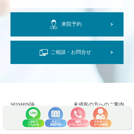
来院予約
ご相談・お問合せ
SEISHIN論
未成年の方へのご案内
施術一覧
モニター制度
LINEで
今すぐ
無料
ドクターに
つながる
来院予約
カウンセリング
メール相談