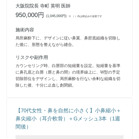
大阪院院長 寺町 英明 医師
950,000円
(
1,045,000円
)
※ （ ）内は税込みの金額です
施術内容
局所麻酔下に、デザインに従い鼻翼、鼻腔底組織を切除し
た後に、形態を整えながら縫合。
リスクや副作用
カウンセリング時、白唇部の短縮量を設定。短縮量を基準
に鼻孔底と白唇（唇と鼻の間）の境界線上に、W型の予定
切除部位をデザインし、局所麻酔を行ない余剰な組織を切
除した後、十分に止血し創閉鎖。
【70代女性・鼻を自然に小さく】小鼻縮小＋
鼻尖縮小（耳介軟骨）＋Gメッシュ3本（1週
間後）