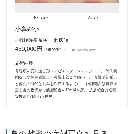
Before
After
小鼻縮小
札幌院院長 前多 一彦 医師
450,000円
(
495,000円
)
※ （ ）内は税込みの金額です
施術内容
鼻腔底を変則逆台形（デビルパターン）デヌード。 外側切
開なしで鼻腔底挙上と鼻翼上部まで縮小し、 鼻翼基部挙上
と鼻孔の自然な丸みを温存するように、 内部縫合は骨膜固
定も含め吸収糸で筋層縫合を10~14ヶ所。 皮膚縫合は透明
な極細PVDF糸を使用。