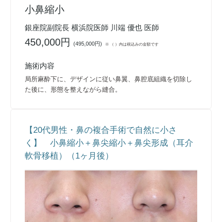
小鼻縮小
銀座院副院長 横浜院医師 川端 優也 医師
450,000円
(
495,000円
)
※ （ ）内は税込みの金額です
施術内容
局所麻酔下に、デザインに従い鼻翼、鼻腔底組織を切除し
た後に、形態を整えながら縫合。
【20代男性・鼻の複合手術で自然に小さ
く】 小鼻縮小＋鼻尖縮小＋鼻尖形成（耳介
軟骨移植）（1ヶ月後）