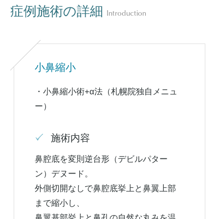
症例施術の詳細
Introduction
小鼻縮小
・小鼻縮小術+α法（札幌院独自メニュ
ー）
施術内容
鼻腔底を変則逆台形（デビルパター
ン）デヌード。
外側切開なしで鼻腔底挙上と鼻翼上部
まで縮小し、
鼻翼基部挙上と鼻孔の自然な丸みを温