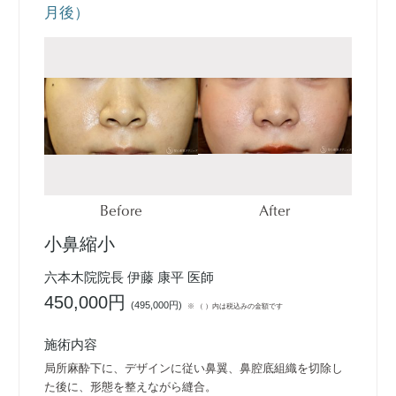
月後）
Before
After
小鼻縮小
六本木院院長 伊藤 康平 医師
450,000円
(
495,000円
)
※ （ ）内は税込みの金額です
施術内容
局所麻酔下に、デザインに従い鼻翼、鼻腔底組織を切除し
た後に、形態を整えながら縫合。