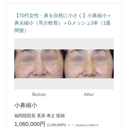
【70代女性・鼻を自然に小さく】小鼻縮小＋
鼻尖縮小（耳介軟骨）＋Gメッシュ3本（1週
間後）
Before
After
小鼻縮小
福岡院院長 美原 寿之 医師
1,060,000円
(
1,166,000円
)
※ （ ）内は税込みの金額です