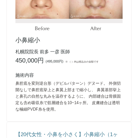
Before
After
小鼻縮小
札幌院院長 前多 一彦 医師
450,000円
(
495,000円
)
※ （ ）内は税込みの金額です
施術内容
鼻腔底を変則逆台形（デビルパターン）デヌード。 外側切
開なしで鼻腔底挙上と鼻翼上部まで縮小し、 鼻翼基部挙上
と鼻孔の自然な丸みを温存するように、 内部縫合は骨膜固
定も含め吸収糸で筋層縫合を10~14ヶ所。 皮膚縫合は透明
な極細PVDF糸を使用。
【20代女性・小鼻を小さく】小鼻縮小（1ヶ