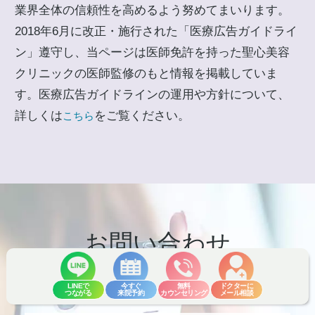
業界全体の信頼性を高めるよう努めてまいります。
2018年6月に改正・施行された「医療広告ガイドライ
ン」遵守し、当ページは医師免許を持った聖心美容
クリニックの医師監修のもと情報を掲載していま
す。医療広告ガイドラインの運用や方針について、
詳しくは
をご覧ください。
こちら
お問い合わせ
Contact
LINEで
今すぐ
無料
ドクターに
つながる
来院予約
カウンセリング
メール相談