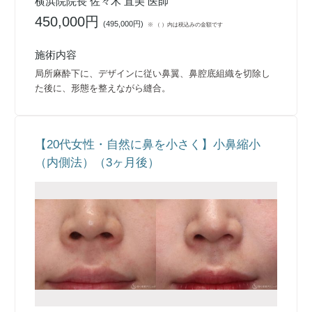
横浜院院長 佐々木 直美 医師
450,000円
(
495,000円
)
※ （ ）内は税込みの金額です
施術内容
局所麻酔下に、デザインに従い鼻翼、鼻腔底組織を切除し
た後に、形態を整えながら縫合。
【20代女性・自然に鼻を小さく】小鼻縮小
（内側法）（3ヶ月後）