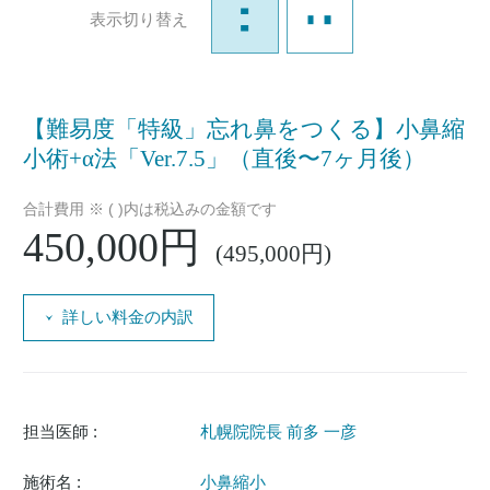
表示切り替え
【難易度「特級」忘れ鼻をつくる】小鼻縮
小術+α法「Ver.7.5」（直後〜7ヶ月後）
合計費用 ※ ( )内は税込みの金額です
450,000円
(495,000円)
詳しい料金の内訳
担当医師 :
札幌院院長 前多 一彦
施術名 :
小鼻縮小