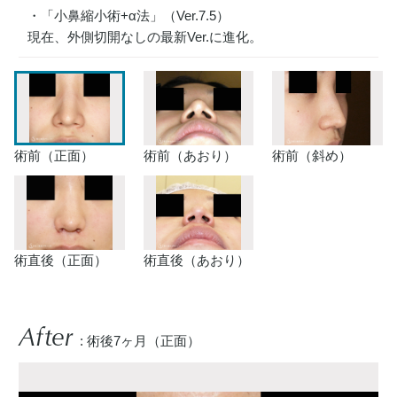
・「小鼻縮小術+α法」（Ver.7.5）
現在、外側切開なしの最新Ver.に進化。
術前（正面）
術前（あおり）
術前（斜め）
術直後（正面）
術直後（あおり）
After
: 術後7ヶ月（正面）