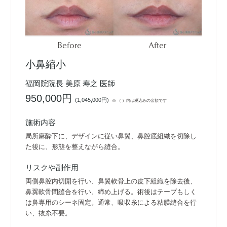
Before
After
小鼻縮小
福岡院院長 美原 寿之 医師
950,000円
(
1,045,000円
)
※ （ ）内は税込みの金額です
施術内容
局所麻酔下に、デザインに従い鼻翼、鼻腔底組織を切除し
た後に、形態を整えながら縫合。
リスクや副作用
両側鼻腔内切開を行い、鼻翼軟骨上の皮下組織を除去後、
鼻翼軟骨間縫合を行い、締め上げる。術後はテープもしく
は鼻専用のシーネ固定。通常、吸収糸による粘膜縫合を行
い、抜糸不要。