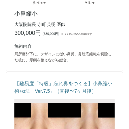
Before
After
小鼻縮小
大阪院院長 寺町 英明 医師
300,000円
(
330,000円
)
※ （ ）内は税込みの金額です
施術内容
局所麻酔下に、デザインに従い鼻翼、鼻腔底組織を切除し
た後に、形態を整えながら縫合。
【難易度「特級」忘れ鼻をつくる】小鼻縮小
術+α法「Ver.7.5」（直後〜7ヶ月後）