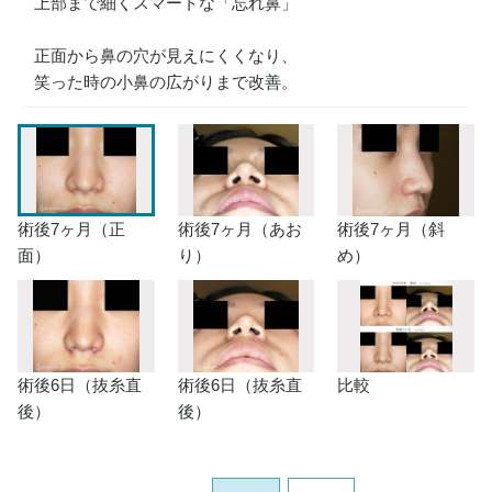
上部まで細くスマートな「忘れ鼻」
正面から鼻の穴が見えにくくなり、
笑った時の小鼻の広がりまで改善。
術後7ヶ月（正
術後7ヶ月（あお
術後7ヶ月（斜
面）
り）
め）
術後6日（抜糸直
術後6日（抜糸直
比較
後）
後）