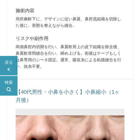
施術内容
局所麻酔下に、デザインに従い鼻翼、鼻腔底組織を切除し
た後に、形態を整えながら縫合。
リスクや副作用
両側鼻腔内切開を行い、鼻翼軟骨上の皮下組織を除去後、
鼻翼軟骨間縫合を行い、締め上げる。術後はテープもしく
は鼻専用のシーネ固定。通常、吸収糸による粘膜縫合を行
戻る
い、抜糸不要。
検索
【40代男性・小鼻を小さく】小鼻縮小（1ヶ
月後）