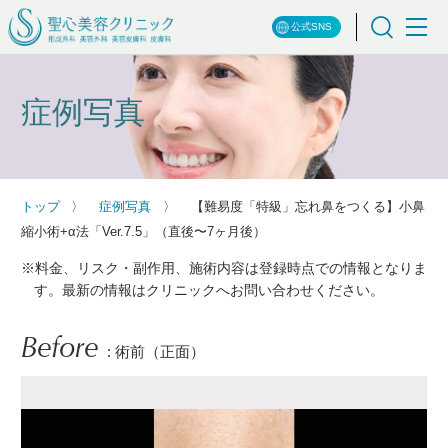
公式SNS
症例写真
トップ
症例写真
【難易度「特級」忘れ鼻をつくる】小鼻
縮小術+α法「Ver.7.5」（直後〜7ヶ月後）
※料金、リスク・副作用、施術内容は登録時点での情報となりま
す。最新の情報はクリニックへお問い合わせください。
Before
: 術前（正面）