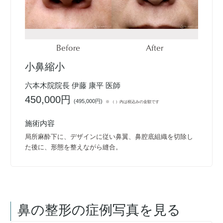
Before
After
小鼻縮小
六本木院院長 伊藤 康平 医師
450,000円
(
495,000円
)
※ （ ）内は税込みの金額です
施術内容
局所麻酔下に、デザインに従い鼻翼、鼻腔底組織を切除し
た後に、形態を整えながら縫合。
鼻の整形
の症例写真を見る