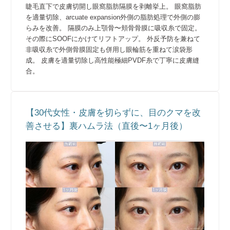
睫毛直下で皮膚切開し眼窩脂肪隔膜を剥離挙上。 眼窩脂肪
を適量切除、arcuate expansion外側の脂肪処理で外側の膨
らみを改善。 隔膜のみ上顎骨〜頬骨骨膜に吸収糸で固定。
その際にSOOFにかけてリフトアップ。 外反予防を兼ねて
非吸収糸で外側骨膜固定も併用し眼輪筋を重ねて涙袋形
成。 皮膚を適量切除し高性能極細PVDF糸で丁寧に皮膚縫
合。
【30代女性・皮膚を切らずに、目のクマを改
善させる】裏ハムラ法（直後〜1ヶ月後）