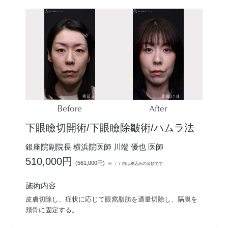
Before
After
下眼瞼切開術/下眼瞼除皺術/ハムラ法
銀座院副院長 横浜院医師 川端 優也 医師
510,000円
(
561,000円
)
※ （ ）内は税込みの金額です
施術内容
皮膚切除し、症状に応じて眼窩脂肪を適量切除し、隔膜を
頬骨に固定する。