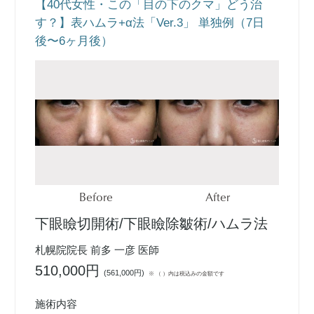
【40代女性・この「目の下のクマ」どう治
す？】表ハムラ+α法「Ver.3」 単独例（7日
後〜6ヶ月後）
Before
After
下眼瞼切開術/下眼瞼除皺術/ハムラ法
札幌院院長 前多 一彦 医師
510,000円
(
561,000円
)
※ （ ）内は税込みの金額です
施術内容