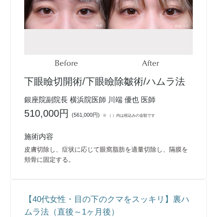
Before
After
下眼瞼切開術/下眼瞼除皺術/ハムラ法
銀座院副院長 横浜院医師 川端 優也 医師
510,000円
(
561,000円
)
※ （ ）内は税込みの金額です
施術内容
皮膚切除し、症状に応じて眼窩脂肪を適量切除し、隔膜を
頬骨に固定する。
【40代女性・目の下のクマをスッキリ】裏ハ
ムラ法（直後～1ヶ月後）