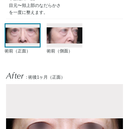
目元〜頬上部のなだらかさ
を一度に整えます。
術前（正面）
術前（側面）
After
: 術後1ヶ月（正面）