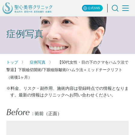
公式SNS
症例写真
トップ
症例写真
【50代女性・目の下のクマをハムラ法で
撃退】下眼瞼切開術/下眼瞼除皺術/ハムラ法＋ミッドチークリフト
（術後1ヶ月）
※料金、リスク・副作用、施術内容は登録時点での情報となりま
す。最新の情報はクリニックへお問い合わせください。
Before
: 術前（正面）