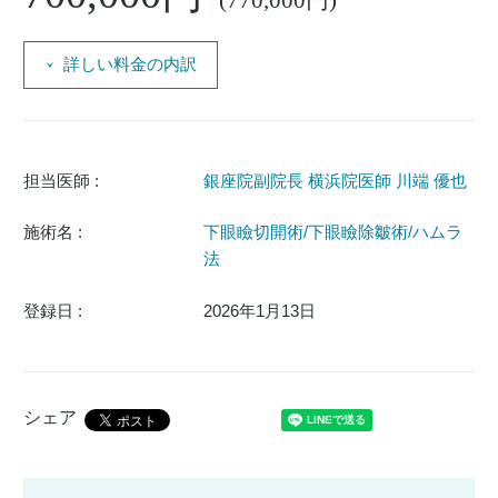
(770,000円)
詳しい料金の内訳
担当医師 :
銀座院副院長 横浜院医師 川端 優也
施術名 :
下眼瞼切開術/下眼瞼除皺術/ハムラ
法
登録日 :
2026年1月13日
シェア