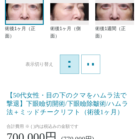
術後1ヶ月（正
術後1ヶ月（側
術後1週間（正
面）
面）
面）
表示切り替え
【50代女性・目の下のクマをハムラ法で
撃退】下眼瞼切開術/下眼瞼除皺術/ハムラ
法＋ミッドチークリフト（術後1ヶ月）
合計費用 ※ ( )内は税込みの金額です
700,000円