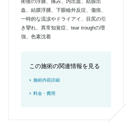
術後の浮腫、痛み、内出血、結膜出
血、結膜浮腫、下眼瞼外反症、傷痕、
一時的な流涙やドライアイ、目尻の引
き攣れ、異常知覚症、tear troughの増
強、色素沈着
この施術の関連情報を見る
施術内容詳細
料金・費用