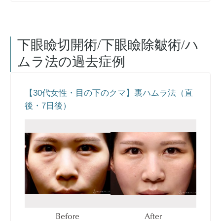
下眼瞼切開術/下眼瞼除皺術/ハ
ムラ法
の過去症例
【30代女性・目の下のクマ】裏ハムラ法（直
後・7日後）
Before
After