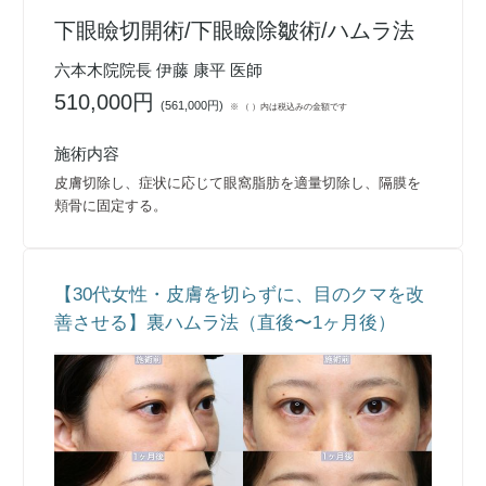
下眼瞼切開術/下眼瞼除皺術/ハムラ法
六本木院院長 伊藤 康平 医師
510,000円
(
561,000円
)
※ （ ）内は税込みの金額です
施術内容
皮膚切除し、症状に応じて眼窩脂肪を適量切除し、隔膜を
頬骨に固定する。
【30代女性・皮膚を切らずに、目のクマを改
善させる】裏ハムラ法（直後〜1ヶ月後）