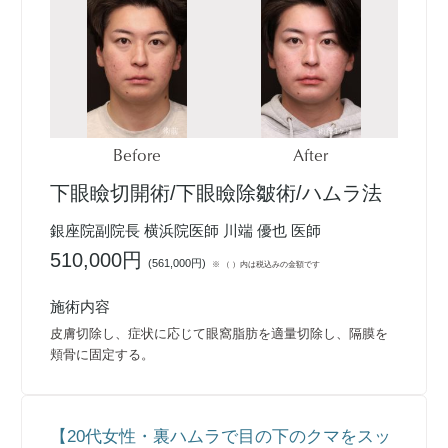
Before
After
下眼瞼切開術/下眼瞼除皺術/ハムラ法
銀座院副院長 横浜院医師 川端 優也 医師
510,000円
(
561,000円
)
※ （ ）内は税込みの金額です
施術内容
皮膚切除し、症状に応じて眼窩脂肪を適量切除し、隔膜を
頬骨に固定する。
【20代女性・裏ハムラで目の下のクマをスッ