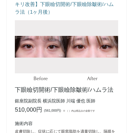
キリ改善】下眼瞼切開術/下眼瞼除皺術/ハム
ラ法（1ヶ月後）
Before
After
下眼瞼切開術/下眼瞼除皺術/ハムラ法
銀座院副院長 横浜院医師 川端 優也 医師
510,000円
(
561,000円
)
※ （ ）内は税込みの金額です
施術内容
皮膚切除し、症状に応じて眼窩脂肪を適量切除し、隔膜を