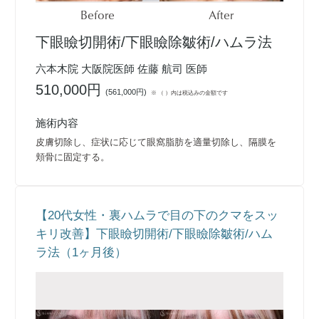
Before
After
下眼瞼切開術/下眼瞼除皺術/ハムラ法
六本木院 大阪院医師 佐藤 航司 医師
510,000円
(
561,000円
)
※ （ ）内は税込みの金額です
施術内容
皮膚切除し、症状に応じて眼窩脂肪を適量切除し、隔膜を
頬骨に固定する。
【20代女性・裏ハムラで目の下のクマをスッ
キリ改善】下眼瞼切開術/下眼瞼除皺術/ハム
ラ法（1ヶ月後）