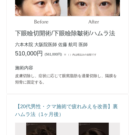
Before
After
下眼瞼切開術/下眼瞼除皺術/ハムラ法
六本木院 大阪院医師 佐藤 航司 医師
510,000円
(
561,000円
)
※ （ ）内は税込みの金額です
施術内容
皮膚切除し、症状に応じて眼窩脂肪を適量切除し、隔膜を
頬骨に固定する。
【20代男性・クマ施術で疲れみえを改善】裏
ハムラ法（1ヶ月後）