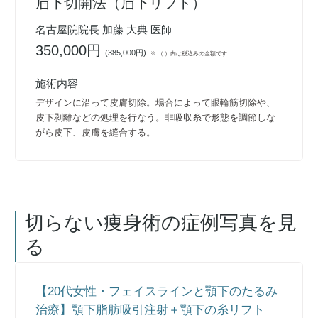
眉下切開法（眉下リフト）
名古屋院院長 加藤 大典 医師
350,000円
(
385,000円
)
※ （ ）内は税込みの金額です
施術内容
デザインに沿って皮膚切除。場合によって眼輪筋切除や、
皮下剥離などの処理を行なう。非吸収糸で形態を調節しな
がら皮下、皮膚を縫合する。
切らない痩身術
の症例写真を見
る
【20代女性・フェイスラインと顎下のたるみ
治療】顎下脂肪吸引注射＋顎下の糸リフト