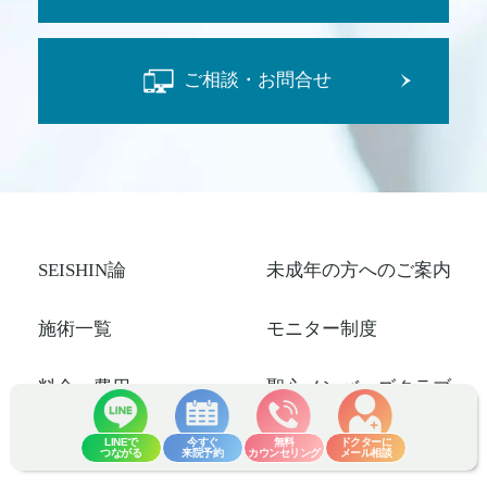
ご相談・お問合せ
SEISHIN論
未成年の方へのご案内
施術一覧
モニター制度
料金・費用
聖心メンバーズクラブ
LINEで
今すぐ
無料
ドクターに
症例写真
採用情報
つながる
来院予約
カウンセリング
メール相談