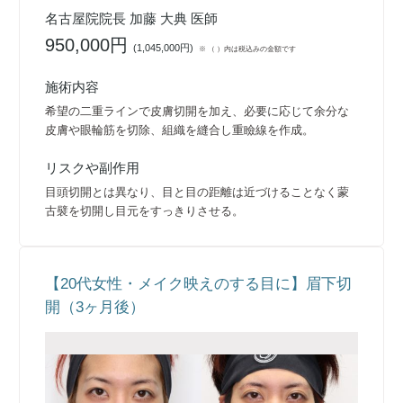
名古屋院院長 加藤 大典 医師
950,000円
(
1,045,000円
)
※ （ ）内は税込みの金額です
施術内容
希望の二重ラインで皮膚切開を加え、必要に応じて余分な
皮膚や眼輪筋を切除、組織を縫合し重瞼線を作成。
リスクや副作用
目頭切開とは異なり、目と目の距離は近づけることなく蒙
古襞を切開し目元をすっきりさせる。
【20代女性・メイク映えのする目に】眉下切
開（3ヶ月後）