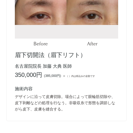
Before
After
眉下切開法（眉下リフト）
名古屋院院長 加藤 大典 医師
350,000円
(
385,000円
)
※ （ ）内は税込みの金額です
施術内容
デザインに沿って皮膚切除。場合によって眼輪筋切除や、
皮下剥離などの処理を行なう。非吸収糸で形態を調節しな
がら皮下、皮膚を縫合する。