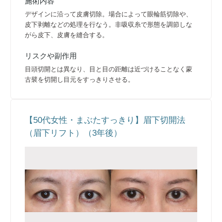
施術内容
デザインに沿って皮膚切除。場合によって眼輪筋切除や、
皮下剥離などの処理を行なう。非吸収糸で形態を調節しな
がら皮下、皮膚を縫合する。
リスクや副作用
目頭切開とは異なり、目と目の距離は近づけることなく蒙
古襞を切開し目元をすっきりさせる。
【50代女性・まぶたすっきり】眉下切開法
（眉下リフト）（3年後）