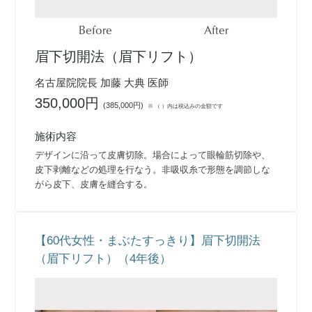
Before
After
眉下切開法（眉下リフト）
名古屋院院長 加藤 大典 医師
350,000円
(
385,000円
)
※ （ ）内は税込みの金額です
施術内容
デザインに沿って皮膚切除。場合によって眼輪筋切除や、
皮下剥離などの処理を行なう。非吸収糸で形態を調節しな
がら皮下、皮膚を縫合する。
【60代女性・まぶたすっきり】眉下切開法
（眉下リフト）（4年後）