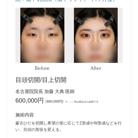
Before
After
目頭切開/目上切開
名古屋院院長 加藤 大典 医師
600,000円
(
660,000円
)
※ （ ）内は税込みの金額です
施術内容
蒙古ひだを切開し希望の形に応じてZ形成やW形成などを行
い、目頭の形状を変える。