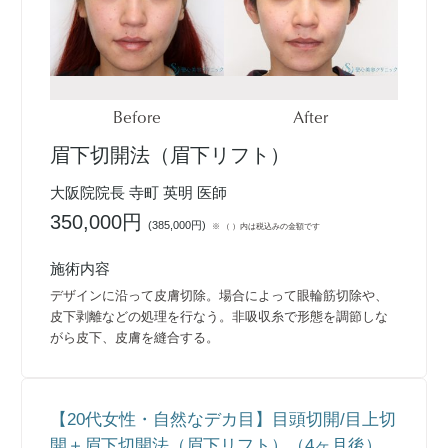
Before
After
眉下切開法（眉下リフト）
大阪院院長 寺町 英明 医師
350,000円
(
385,000円
)
※ （ ）内は税込みの金額です
施術内容
デザインに沿って皮膚切除。場合によって眼輪筋切除や、
皮下剥離などの処理を行なう。非吸収糸で形態を調節しな
がら皮下、皮膚を縫合する。
【20代女性・自然なデカ目】目頭切開/目上切
開＋眉下切開法（眉下リフト）（4ヶ月後）