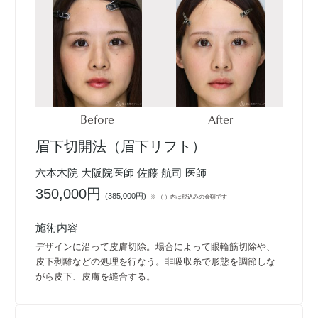
Before
After
眉下切開法（眉下リフト）
六本木院 大阪院医師 佐藤 航司 医師
350,000円
(
385,000円
)
※ （ ）内は税込みの金額です
施術内容
デザインに沿って皮膚切除。場合によって眼輪筋切除や、
皮下剥離などの処理を行なう。非吸収糸で形態を調節しな
がら皮下、皮膚を縫合する。