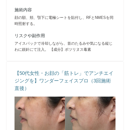
施術内容
顔の額、頬、顎下に電極シートを貼付し、RFとNMESを同
時照射する。
リスクや副作用
アイスパックで冷却しながら、首のたるみや気になる縦じ
わに鋭針にて注入。 【成分】ボツリヌス毒素
【50代女性・お顔の「筋トレ」でアンチエイ
ジングを】ワンダーフェイスプロ（3回施術
直後）