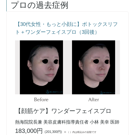
プロ
の過去症例
【30代女性・もっと小顔に】ボトックスリフ
ト＋ワンダーフェイスプロ（3回後）
Before
After
【顔筋ケア】ワンダーフェイスプロ
熱海院院長兼 美容皮膚科指導責任者 小林 美幸 医師
183,000円
(
201,300円
)
※ （ ）内は税込みの金額です