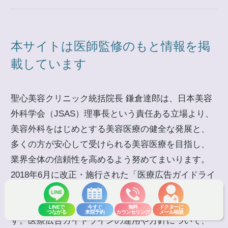
本サイトは医師監修のもと情報を掲
載しています
聖心美容クリニック統括院長 鎌倉達郎は、日本美容
外科学会（JSAS）理事長という責任ある立場より、
美容外科をはじめとする美容医療の健全な発展と、
多くの方が安心して受けられる美容医療を目指し、
業界全体の信頼性を高めるよう努めてまいります。
2018年6月に改正・施行された「医療広告ガイドライ
ン」遵守し、当ページは医師免許を持った聖心美容
クリニックの医師監修のもと情報を掲載していま
LINEで
今すぐ
無料
ドクターに
つながる
来院予約
カウンセリング
メール相談
す。医療広告ガイドラインの運用や方針について、