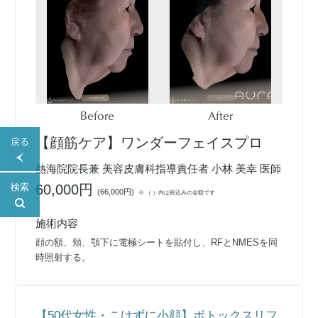
Before
After
【顔筋ケア】ワンダーフェイスプロ
戻る
熱海院院長兼 美容皮膚科指導責任者 小林 美幸 医師
60,000円
検索
(
66,000円
)
※ （ ）内は税込みの金額です
施術内容
顔の額、頬、顎下に電極シートを貼付し、RFとNMESを同
時照射する。
【50代女性・こけずに小顔】ボトックスリフ