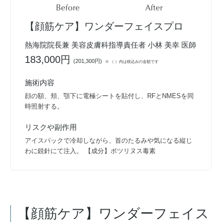
Before
After
【顔筋ケア】ワンダーフェイスプロ
熱海院院長兼 美容皮膚科指導責任者 小林 美幸 医師
183,000円
(
201,300円
)
※ （ ）内は税込みの金額です
施術内容
顔の額、頬、顎下に電極シートを貼付し、RFとNMESを同
時照射する。
リスクや副作用
アイスパックで冷却しながら、首のたるみや気になる縦じ
わに鋭針にて注入。 【成分】ボツリヌス毒素
【顔筋ケア】ワンダーフェイス