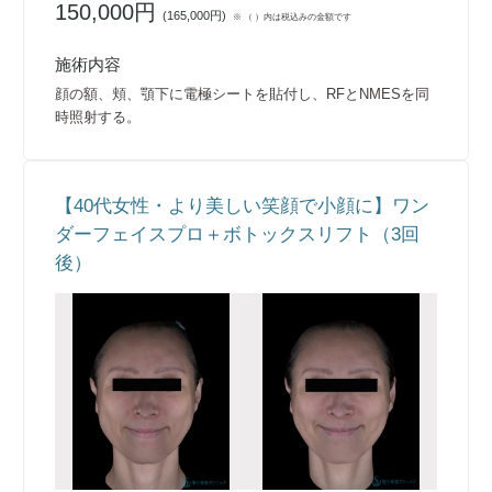
150,000円
(
165,000円
)
※ （ ）内は税込みの金額です
施術内容
顔の額、頬、顎下に電極シートを貼付し、RFとNMESを同
時照射する。
【40代女性・より美しい笑顔で小顔に】ワン
ダーフェイスプロ＋ボトックスリフト（3回
後）