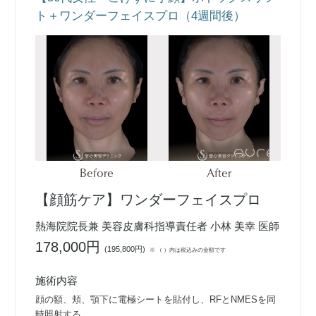
ト＋ワンダーフェイスプロ（4週間後）
Before
After
【顔筋ケア】ワンダーフェイスプロ
熱海院院長兼 美容皮膚科指導責任者 小林 美幸 医師
178,000円
(
195,800円
)
※ （ ）内は税込みの金額です
施術内容
顔の額、頬、顎下に電極シートを貼付し、RFとNMESを同
時照射する。