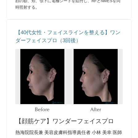
顔の額、頬、顎下に電極シートを貼付し、RFとNMESを同
時照射する。
【40代女性・フェイスラインを整える】ワン
ダーフェイスプロ（3回後）
Before
After
【顔筋ケア】ワンダーフェイスプロ
熱海院院長兼 美容皮膚科指導責任者 小林 美幸 医師