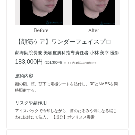
Before
After
【顔筋ケア】ワンダーフェイスプロ
熱海院院長兼 美容皮膚科指導責任者 小林 美幸 医師
183,000円
(
201,300円
)
※ （ ）内は税込みの金額です
施術内容
顔の額、頬、顎下に電極シートを貼付し、RFとNMESを同
時照射する。
リスクや副作用
アイスパックで冷却しながら、首のたるみや気になる縦じ
わに鋭針にて注入。 【成分】ボツリヌス毒素