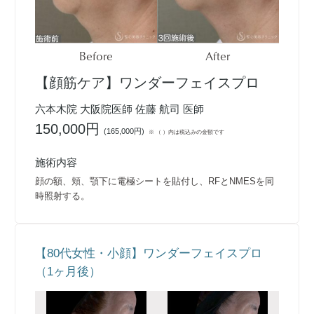
Before
After
【顔筋ケア】ワンダーフェイスプロ
六本木院 大阪院医師 佐藤 航司 医師
150,000円
(
165,000円
)
※ （ ）内は税込みの金額です
施術内容
顔の額、頬、顎下に電極シートを貼付し、RFとNMESを同
時照射する。
【80代女性・小顔】ワンダーフェイスプロ
（1ヶ月後）