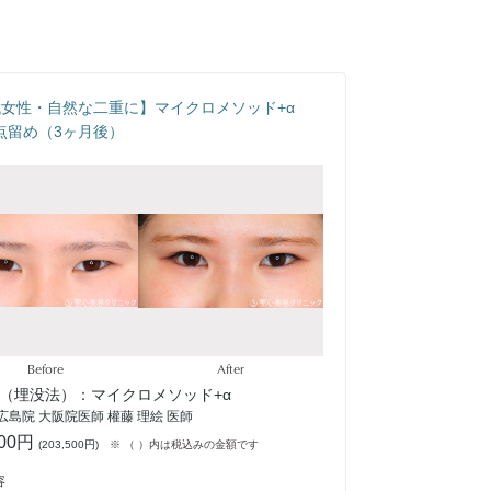
代女性・自然な二重に】マイクロメソッド+α
点留め（3ヶ月後）
Before
After
（埋没法）：マイクロメソッド+α
広島院 大阪院医師 權藤 理絵 医師
000円
(
203,500円
)
※ （ ）内は税込みの金額です
容