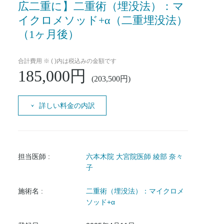
広二重に】二重術（埋没法）：マ
イクロメソッド+α（二重埋没法）
（1ヶ月後）
合計費用 ※ ( )内は税込みの金額です
185,000円
(203,500円)
詳しい料金の内訳
担当医師 :
六本木院 大宮院医師 綾部 奈々
子
施術名 :
二重術（埋没法）：マイクロメ
ソッド+α