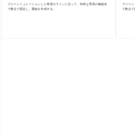
ブジーシミュレーションした希望のラインに沿って、特殊な専用の極細糸
ブジーシ
で数点で固定し、重瞼を作成する。
で数点で