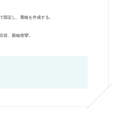
で固定し、重瞼を作成する。
症状、眼瞼痙攣。