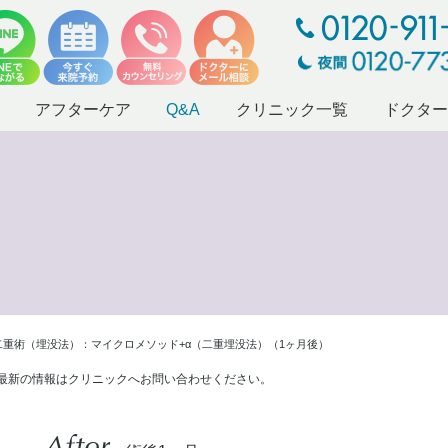
アフターケア
Q&A
クリニック一覧
ドクタ
二重術（埋没法）：マイクロメソッド+α（二重埋没法）（1ヶ月後）
最新の情報はクリニックへお問い合わせください。
After