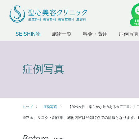
SEISHIN論
施術一覧
料金・費用
症例写真
症例写真
トップ
症例写真
【20代女性・柔らかな魅力ある末広二重に】
※料金、リスク・副作用、施術内容は登録時点での情報となります。
Before