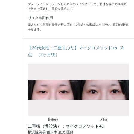
ブジーシミュレーションした希望のラインに沿って、特殊な専用の極細糸
で数点で固定し、重瞼を作成する。
リスクや副作用
蒙古ひだを切開し希望の形に応じてZ形成やW形成などを行い、目頭の形状
を変える。
【20代女性・二重まぶた】マイクロメソッド+α（3
点）（2ヶ月後）
Before
After
二重術（埋没法）：マイクロメソッド+α
横浜院院長 佐々木 直美 医師