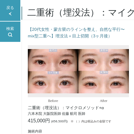
戻る
二重術（埋没法）：マイク
検索
【20代女性・蒙古襞のラインを整え、自然な平行〜
mix型二重へ】埋没法＋目上切開（3ヶ月後）
Before
After
二重術（埋没法）：マイクロメソッド+α
六本木院 大阪院医師 佐藤 航司 医師
415,000円
(
456,500円
)
※ （ ）内は税込みの金額です
施術内容