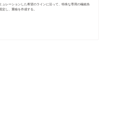
ミュレーションした希望のラインに沿って、特殊な専用の極細糸
固定し、重瞼を作成する。