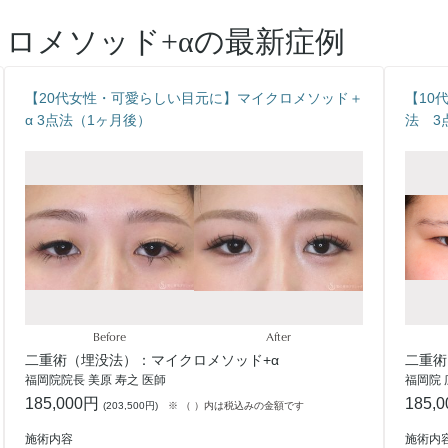
ロメソッド+α
の最新症例
【20代女性・可愛らしい目元に】マイクロメソッド＋
【10
α 3点法（1ヶ月後）
法 3
Before
After
二重術（埋没法）：マイクロメソッド+α
二重術
福岡院院長 美原 寿之 医師
福岡院 
185,000円
185,
(
203,500円
)
※ （ ）内は税込みの金額です
施術内容
施術内