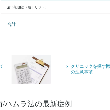
眉下切開法（眉下リフト）
合計
て
クリニックを探す
の注意事項
術/ハムラ法
の最新症例