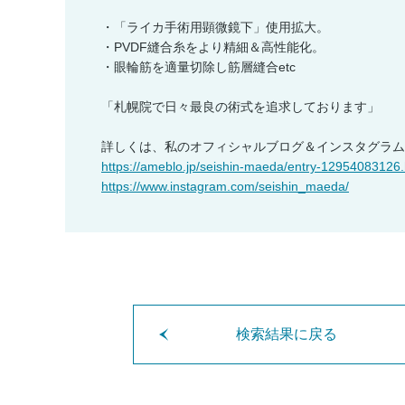
・「ライカ手術用顕微鏡下」使用拡大。
・PVDF縫合糸をより精細＆高性能化。
・眼輪筋を適量切除し筋層縫合etc
「札幌院で日々最良の術式を追求しております」
詳しくは、私のオフィシャルブログ＆インスタグラム
https://ameblo.jp/seishin-maeda/entry-12954083126.
https://www.instagram.com/seishin_maeda/
検索結果に戻る