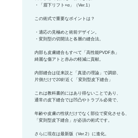
・「眉下リフト+α」（Ver.1）
この術式で重要なポイントは？
・適応の見極めと術前デザイン。
・変則型の切開法と各層の縫合法。
内部も皮膚縫合もすべて「高性能PVDF糸」
綺麗な傷アトと赤みの軽減に貢献。
内部縫合は従来説と「真逆の理論」で調節、
片側だけで20針近く「変則型皮下縫合」
これは教科書的にはあり得ないことであり、
通常の皮下縫合では凹凸やトラブル必発で、
年齢や皮膚の性状だけでなく部位で変化させる、
「変則型皮下縫合」が必須の術式です。
さらに現在は最新版（Ver.2）に進化。