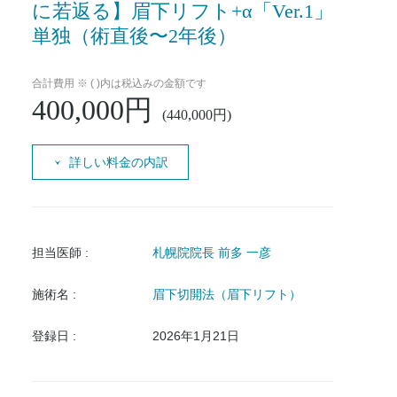
に若返る】眉下リフト+α「Ver.1」
単独（術直後〜2年後）
合計費用 ※ ( )内は税込みの金額です
400,000円
(440,000円)
詳しい料金の内訳
担当医師 :
札幌院院長 前多 一彦
施術名 :
眉下切開法（眉下リフト）
登録日 :
2026年1月21日