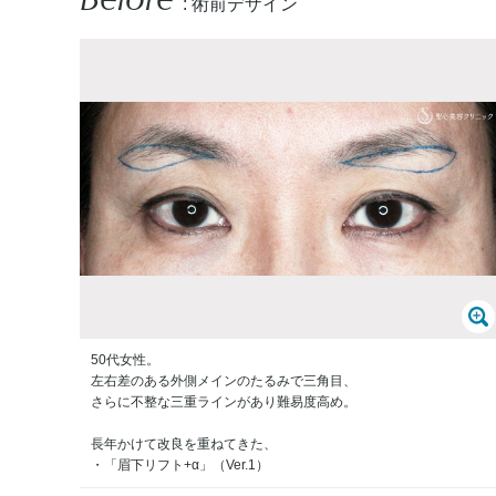
: 術前デザイン
50代女性。
左右差のある外側メインのたるみで三角目、
さらに不整な三重ラインがあり難易度高め。
長年かけて改良を重ねてきた、
・「眉下リフト+α」（Ver.1）