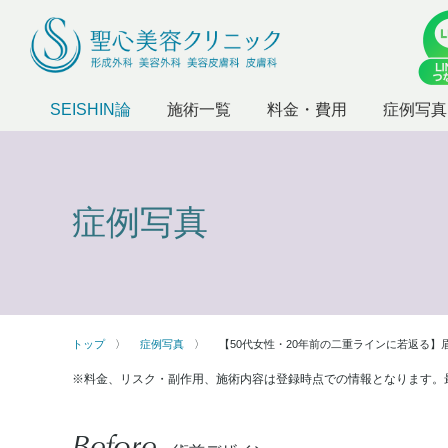
SEISHIN論
施術一覧
料金・費用
症例写真
症例写真
トップ
症例写真
【50代女性・20年前の二重ラインに若返る】眉
※料金、リスク・副作用、施術内容は登録時点での情報となります。
Before