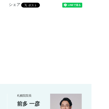
シェア
札幌院院長
前多 一彦