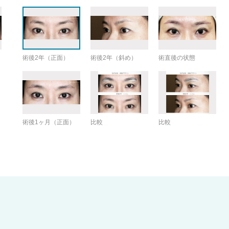
術後2年（正面）
術後2年（斜め）
術直後の状態
術後1ヶ月（正面）
比較
比較