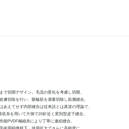
まで切開デザイン。毛流の変化を考慮し切開、
皮膚切除を行い、眼輪筋を適量切除し筋層縫合。
はあえてせず内部縫合は従来説とは真逆の理論で、
非吸収糸を用いて片側で20針近く変則型皮下縫合。
性能PVDF極細糸により丁寧に連続縫合。
手術用顕微鏡下」使用拡大でさらに高精度に。