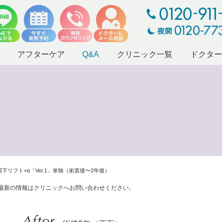
アフターケア
Q&A
クリニック一覧
ドクタ
下リフト+α「Ver.1」単独（術直後〜2年後）
最新の情報はクリニックへお問い合わせください。
After