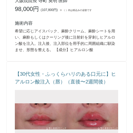
大阪院院長 寺町 英明 医師
98,000円
(
107,800円
)
※ （ ）内は税込みの金額です
施術内容
希望に応じアイスパック、麻酔クリーム、麻酔シートを用
い、麻酔もしくはクーリング後に注射針を穿刺しヒアルロ
ン酸を注入。注入後、注入部位を用手的に周囲組織に馴染
ませ、形態を整える。 【成分】ヒアルロン酸
【30代女性・ふっくらハリのある口元に】ヒ
アルロン酸注入（唇）（直後〜2週間後）