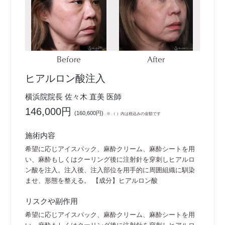
Before
After
ヒアルロン酸注入
横浜院院長 佐々木 直美 医師
146,000円
(
160,600円
)
※ （ ）内は税込みの金額です
施術内容
希望に応じアイスパック、麻酔クリーム、麻酔シートを用
い、麻酔もしくはクーリング後に注射針を穿刺しヒアルロ
ン酸を注入。注入後、注入部位を用手的に周囲組織に馴染
ませ、形態を整える。 【成分】ヒアルロン酸
リスクや副作用
希望に応じアイスパック、麻酔クリーム、麻酔シートを用