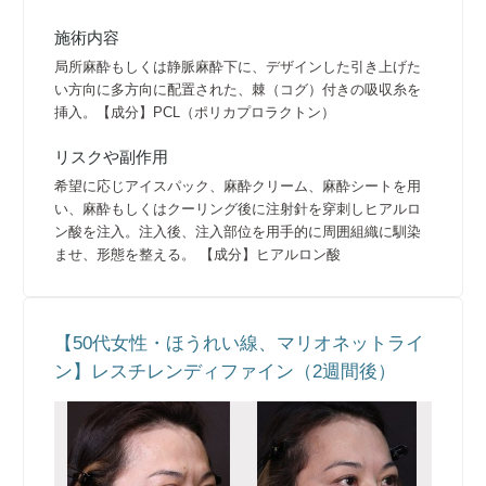
施術内容
局所麻酔もしくは静脈麻酔下に、デザインした引き上げた
い方向に多方向に配置された、棘（コグ）付きの吸収糸を
挿入。【成分】PCL（ポリカプロラクトン）
リスクや副作用
希望に応じアイスパック、麻酔クリーム、麻酔シートを用
い、麻酔もしくはクーリング後に注射針を穿刺しヒアルロ
ン酸を注入。注入後、注入部位を用手的に周囲組織に馴染
ませ、形態を整える。 【成分】ヒアルロン酸
【50代女性・ほうれい線、マリオネットライ
ン】レスチレンディファイン（2週間後）