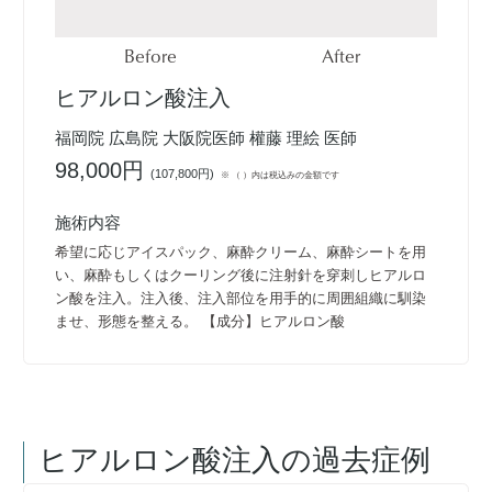
Before
After
ヒアルロン酸注入
福岡院 広島院 大阪院医師 權藤 理絵 医師
98,000円
(
107,800円
)
※ （ ）内は税込みの金額です
施術内容
希望に応じアイスパック、麻酔クリーム、麻酔シートを用
い、麻酔もしくはクーリング後に注射針を穿刺しヒアルロ
ン酸を注入。注入後、注入部位を用手的に周囲組織に馴染
ませ、形態を整える。 【成分】ヒアルロン酸
ヒアルロン酸注入
の過去症例