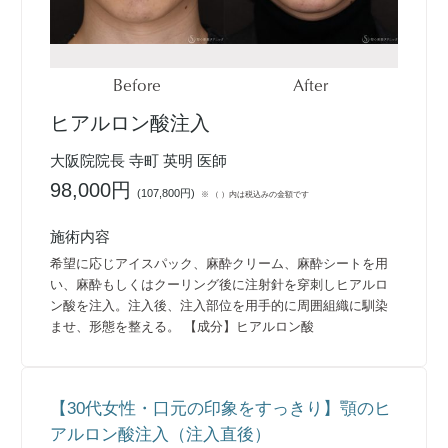
Before
After
ヒアルロン酸注入
大阪院院長 寺町 英明 医師
98,000円
(
107,800円
)
※ （ ）内は税込みの金額です
施術内容
希望に応じアイスパック、麻酔クリーム、麻酔シートを用
い、麻酔もしくはクーリング後に注射針を穿刺しヒアルロ
ン酸を注入。注入後、注入部位を用手的に周囲組織に馴染
ませ、形態を整える。 【成分】ヒアルロン酸
【30代女性・口元の印象をすっきり】顎のヒ
アルロン酸注入（注入直後）