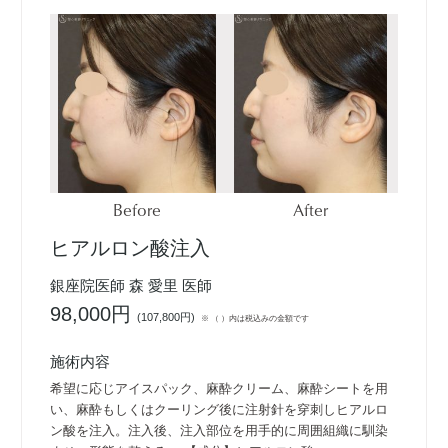
Before
After
ヒアルロン酸注入
銀座院医師 森 愛里 医師
98,000円
(
107,800円
)
※ （ ）内は税込みの金額です
施術内容
希望に応じアイスパック、麻酔クリーム、麻酔シートを用
い、麻酔もしくはクーリング後に注射針を穿刺しヒアルロ
ン酸を注入。注入後、注入部位を用手的に周囲組織に馴染