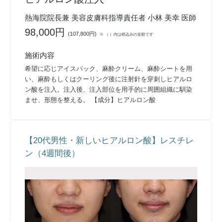
熱海院院長兼 美容皮膚科指導責任者 小林 美幸 医師
98,000円
(
107,800円
)
※ （ ）内は税込みの金額です
施術内容
希望に応じアイスパック、麻酔クリーム、麻酔シートを用
い、麻酔もしくはクーリング後に注射針を穿刺しヒアルロ
ン酸を注入。注入後、注入部位を用手的に周囲組織に馴染
ませ、形態を整える。 【成分】ヒアルロン酸
【20代男性・新しいヒアルロン酸】レスチレ
ン（4週間後）