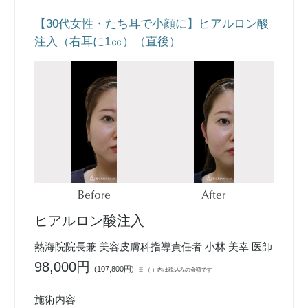
【30代女性・たち耳で小顔に】ヒアルロン酸
注入（右耳に1㏄）（直後）
Before
After
ヒアルロン酸注入
熱海院院長兼 美容皮膚科指導責任者 小林 美幸 医師
98,000円
(
107,800円
)
※ （ ）内は税込みの金額です
施術内容