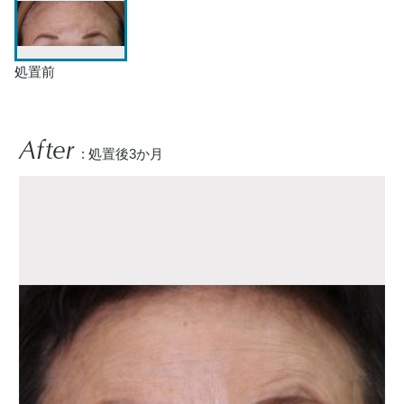
処置前
After
: 処置後3か月