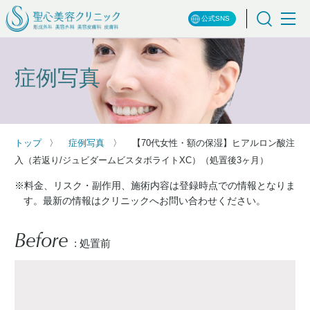
公式SNS
症例写真
トップ
症例写真
【70代女性・額の保湿】ヒアルロン酸注
入（若返り/ジュビダームビスタボライトXC）（処置後3ヶ月）
※料金、リスク・副作用、施術内容は登録時点での情報となりま
す。最新の情報はクリニックへお問い合わせください。
Before
: 処置前