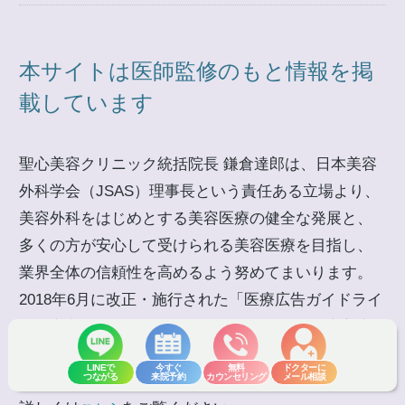
本サイトは医師監修のもと情報を掲
載しています
聖心美容クリニック統括院長 鎌倉達郎は、日本美容
外科学会（JSAS）理事長という責任ある立場より、
美容外科をはじめとする美容医療の健全な発展と、
多くの方が安心して受けられる美容医療を目指し、
業界全体の信頼性を高めるよう努めてまいります。
2018年6月に改正・施行された「医療広告ガイドライ
ン」遵守し、当ページは医師免許を持った聖心美容
クリニックの医師監修のもと情報を掲載していま
LINEで
今すぐ
無料
ドクターに
つながる
来院予約
カウンセリング
メール相談
す。医療広告ガイドラインの運用や方針について、