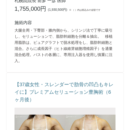
札幌院院長 前多 一彦 医師
1,755,000円
(
1,930,500円
)
※ （ ）内は税込みの金額です
施術内容
大腿全周・下臀部・膝内側から、シリンジ法で丁寧に吸引
し、セリューションで、脂肪幹細胞を分離＆抽出。 移植
用脂肪は、ピュアグラフトで脱水処理をし、脂肪幹細胞と
混合。さらに成長因子（ヒト線維芽細胞増殖因子）を適量
混合処理。バストの各層に、専用注入器を使用し慎重に注
入。
【37歳女性・スレンダーで肋骨の凹凸もキレ
イに】プレミアムセリューション豊胸術（6
ヶ月後）