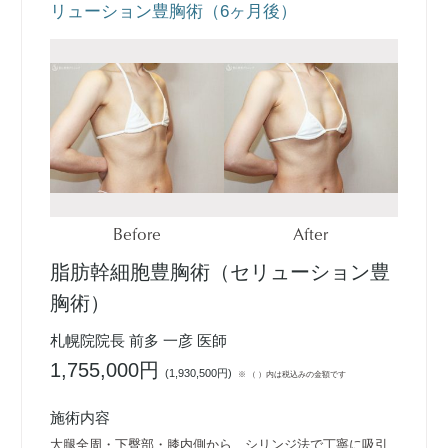
リューション豊胸術（6ヶ月後）
Before
After
脂肪幹細胞豊胸術（セリューション豊
胸術）
札幌院院長 前多 一彦 医師
1,755,000円
(
1,930,500円
)
※ （ ）内は税込みの金額です
施術内容
大腿全周・下臀部・膝内側から、シリンジ法で丁寧に吸引