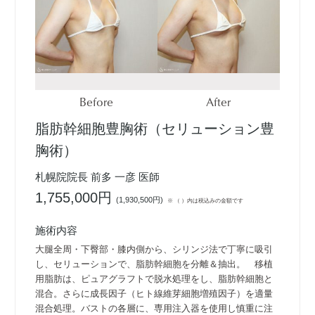
Before
After
脂肪幹細胞豊胸術（セリューション豊
胸術）
札幌院院長 前多 一彦 医師
1,755,000円
(
1,930,500円
)
※ （ ）内は税込みの金額です
施術内容
大腿全周・下臀部・膝内側から、シリンジ法で丁寧に吸引
し、セリューションで、脂肪幹細胞を分離＆抽出。 移植
用脂肪は、ピュアグラフトで脱水処理をし、脂肪幹細胞と
混合。さらに成長因子（ヒト線維芽細胞増殖因子）を適量
混合処理。バストの各層に、専用注入器を使用し慎重に注