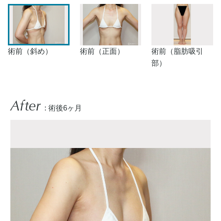
術前（斜め）
術前（正面）
術前（脂肪吸引
部）
After
: 術後6ヶ月