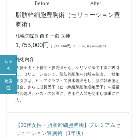
Before
After
脂肪幹細胞豊胸術（セリューション豊
胸術）
札幌院院長 前多 一彦 医師
1,755,000円
(
1,930,500円
)
※ （ ）内は税込みの金額です
施術内容
戻る
大腿全周・下臀部・膝内側から、シリンジ法で丁寧に吸引
し、セリューションで、脂肪幹細胞を分離＆抽出。 移植
用脂肪は、ピュアグラフトで脱水処理をし、脂肪幹細胞と
検索
混合。さらに成長因子（ヒト線維芽細胞増殖因子）を適量
混合処理。バストの各層に、専用注入器を使用し慎重に注
入。
【20代女性・脂肪幹細胞豊胸】プレミアムセ
リューション豊胸術（1年後）