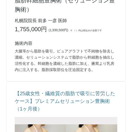
脂肪幹細胞豊胸術（セリューション豊
胸術）
札幌院院長 前多 一彦 医師
1,755,000円
(
1,930,500円
)
※ （ ）内は税込みの金額です
施術内容
大腿等から脂肪を吸引。ピュアグラフトで不純物を除去し
濃縮。セリューションシステムで脂肪から幹細胞を抽出し
活性化する。幹細胞を濃縮した脂肪に加え、腋窩より乳房
内に注入する。脂肪採取部位を圧迫固定する。
【25歳女性・繊維質の脂肪で吸引に苦労した
ケース】プレミアムセリューション豊胸術
（1ヶ月後）