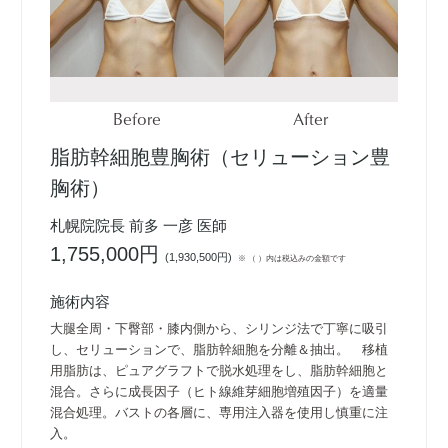
Before
After
脂肪幹細胞豊胸術（セリューション豊
胸術）
札幌院院長 前多 一彦 医師
1,755,000円
(
1,930,500円
)
※ （ ）内は税込みの金額です
施術内容
大腿全周・下臀部・膝内側から、シリンジ法で丁寧に吸引
し、セリューションで、脂肪幹細胞を分離＆抽出。 移植
用脂肪は、ピュアグラフトで脱水処理をし、脂肪幹細胞と
混合。さらに成長因子（ヒト線維芽細胞増殖因子）を適量
混合処理。バストの各層に、専用注入器を使用し慎重に注
入。