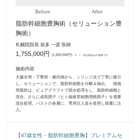
Before
After
脂肪幹細胞豊胸術（セリューション豊
胸術）
札幌院院長 前多 一彦 医師
1,755,000円
(
1,930,500円
)
※ （ ）内は税込みの金額です
施術内容
大腿全周・下臀部・膝内側から、シリンジ法で丁寧に吸引
し、セリューションで、脂肪幹細胞を分離＆抽出。 移植
用脂肪は、ピュアグラフトで脱水処理をし、脂肪幹細胞と
混合。さらに成長因子（ヒト線維芽細胞増殖因子）を適量
混合処理。バストの各層に、専用注入器を使用し慎重に注
入。
【47歳女性・脂肪幹細胞豊胸】プレミアムセ