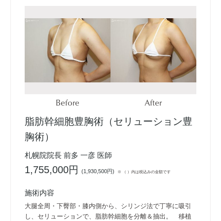
Before
After
脂肪幹細胞豊胸術（セリューション豊
胸術）
札幌院院長 前多 一彦 医師
1,755,000円
(
1,930,500円
)
※ （ ）内は税込みの金額です
施術内容
大腿全周・下臀部・膝内側から、シリンジ法で丁寧に吸引
し、セリューションで、脂肪幹細胞を分離＆抽出。 移植