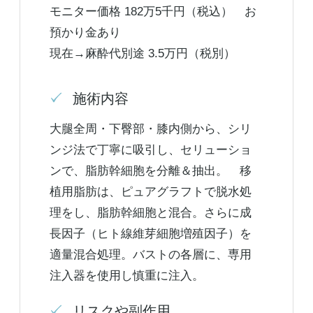
モニター価格 182万5千円（税込） お
預かり金あり
現在→麻酔代別途 3.5万円（税別）
施術内容
大腿全周・下臀部・膝内側から、シリ
ンジ法で丁寧に吸引し、セリューショ
ンで、脂肪幹細胞を分離＆抽出。 移
植用脂肪は、ピュアグラフトで脱水処
理をし、脂肪幹細胞と混合。さらに成
長因子（ヒト線維芽細胞増殖因子）を
適量混合処理。バストの各層に、専用
注入器を使用し慎重に注入。
リスクや副作用