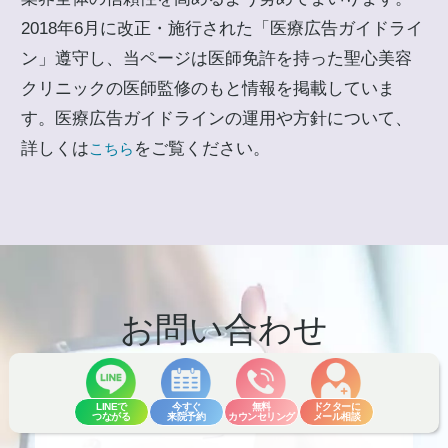
2018年6月に改正・施行された「医療広告ガイドライ
ン」遵守し、当ページは医師免許を持った聖心美容
クリニックの医師監修のもと情報を掲載していま
す。医療広告ガイドラインの運用や方針について、
詳しくは
をご覧ください。
こちら
お問い合わせ
Contact
LINEで
今すぐ
無料
ドクターに
つながる
来院予約
カウンセリング
メール相談