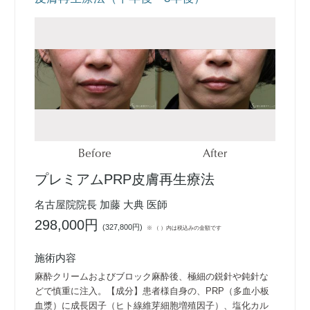
Before
After
プレミアムPRP皮膚再生療法
名古屋院院長 加藤 大典 医師
298,000円
(
327,800円
)
※ （ ）内は税込みの金額です
施術内容
麻酔クリームおよびブロック麻酔後、極細の鋭針や鈍針な
どで慎重に注入。【成分】患者様自身の、PRP（多血小板
血漿）に成長因子（ヒト線維芽細胞増殖因子）、塩化カル