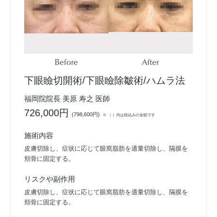
Before
After
下眼瞼切開術/下眼瞼除皺術/ハムラ法
福岡院院長 美原 寿之 医師
726,000円
(
798,600円
)
※ （ ）内は税込みの金額です
施術内容
皮膚切除し、症状に応じて眼窩脂肪を適量切除し、隔膜を
頬骨に固定する。
リスクや副作用
皮膚切除し、症状に応じて眼窩脂肪を適量切除し、隔膜を
頬骨に固定する。