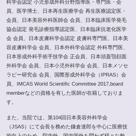
科学会認定 小児形成外科分野指導医・専門医・会
員、医学博士、日本再生医療学会 再生医療認定医・
会員、日本美容外科医師会 会員、日本臨床医学発毛
協会認定 発毛診療指導認定医、日本臨床抗老化医学
会 会員、日本皮膚科学会認定 皮膚科専門医、日本美
容皮膚科学会 会員、日本外科学会認定 外科専門医、
日本形成外科手術手技学会 正会員、日本頭蓋顎顔面
外科学会 会員、日本小児外科学会 会員、日本メソセ
ラピー研究会 会員、国際形成外科学会（IPRAS）会
員、IMCAS World Scientific Committee 2017,board
memberなどの資格を有した医師が在籍しておりま
す。
また、当院では、第104回日本美容外科学会
（JSAS）にて会長を務めた鎌倉達郎を中心に医療技
術向上のため、院内外、国内国外を問わず様々な勉