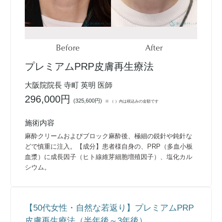
Before
After
プレミアムPRP皮膚再生療法
大阪院院長 寺町 英明 医師
296,000円
(
325,600円
)
※ （ ）内は税込みの金額です
施術内容
麻酔クリームおよびブロック麻酔後、極細の鋭針や鈍針な
どで慎重に注入。【成分】患者様自身の、PRP（多血小板
血漿）に成長因子（ヒト線維芽細胞増殖因子）、塩化カル
シウム。
【50代女性・自然な若返り】プレミアムPRP
皮膚再生療法（半年後～3年後）