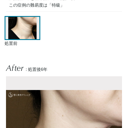
この症例の難易度は「特級」
処置前
After
: 処置後6年