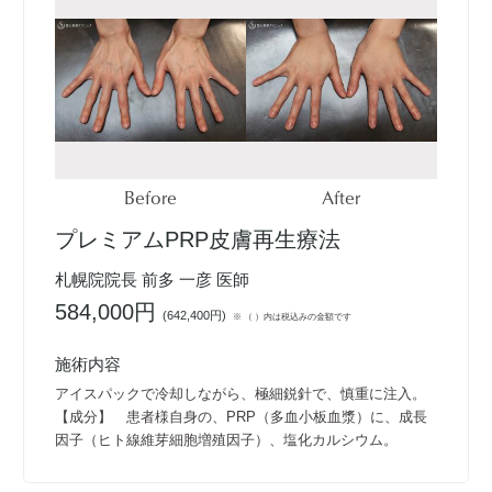
Before
After
プレミアムPRP皮膚再生療法
札幌院院長 前多 一彦 医師
584,000円
(
642,400円
)
※ （ ）内は税込みの金額です
施術内容
アイスパックで冷却しながら、極細鋭針で、慎重に注入。
【成分】 患者様自身の、PRP（多血小板血漿）に、成長
因子（ヒト線維芽細胞増殖因子）、塩化カルシウム。