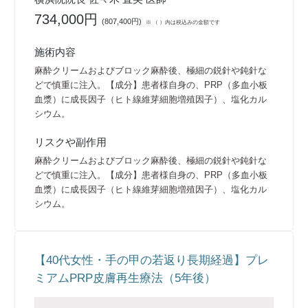
734,000円
(
807,400円
)
※ （ ）内は税込みの金額です
施術内容
麻酔クリームおよびブロック麻酔後、極細の鋭針や鈍針な
どで慎重に注入。【成分】患者様自身の、PRP（多血小板
血漿）に成長因子（ヒト線維芽細胞増殖因子）、塩化カル
シウム。
リスクや副作用
麻酔クリームおよびブロック麻酔後、極細の鋭針や鈍針な
どで慎重に注入。【成分】患者様自身の、PRP（多血小板
血漿）に成長因子（ヒト線維芽細胞増殖因子）、塩化カル
シウム。
【40代女性・手の甲の若返り長期経過】プレ
ミアムPRP皮膚再生療法（5年後）