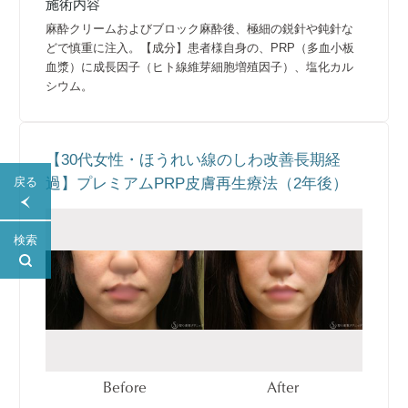
施術内容
麻酔クリームおよびブロック麻酔後、極細の鋭針や鈍針な
どで慎重に注入。【成分】患者様自身の、PRP（多血小板
血漿）に成長因子（ヒト線維芽細胞増殖因子）、塩化カル
シウム。
【30代女性・ほうれい線のしわ改善長期経
過】プレミアムPRP皮膚再生療法（2年後）
戻る
検索
Before
After