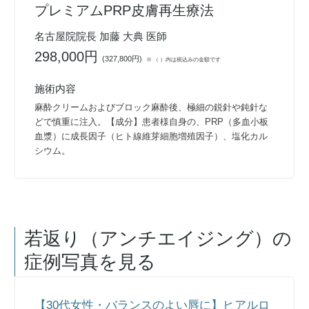
プレミアムPRP皮膚再生療法
名古屋院院長 加藤 大典 医師
298,000円
(
327,800円
)
※ （ ）内は税込みの金額です
施術内容
麻酔クリームおよびブロック麻酔後、極細の鋭針や鈍針な
どで慎重に注入。【成分】患者様自身の、PRP（多血小板
血漿）に成長因子（ヒト線維芽細胞増殖因子）、塩化カル
シウム。
若返り（アンチエイジング）
の
症例写真を見る
【30代女性・バランスのよい唇に】ヒアルロ