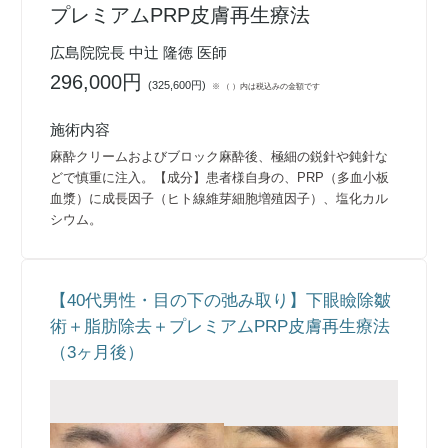
プレミアムPRP皮膚再生療法
広島院院長 中辻 隆徳 医師
296,000円
(
325,600円
)
※ （ ）内は税込みの金額です
施術内容
麻酔クリームおよびブロック麻酔後、極細の鋭針や鈍針な
どで慎重に注入。【成分】患者様自身の、PRP（多血小板
血漿）に成長因子（ヒト線維芽細胞増殖因子）、塩化カル
シウム。
【40代男性・目の下の弛み取り】下眼瞼除皺
術＋脂肪除去＋プレミアムPRP皮膚再生療法
（3ヶ月後）