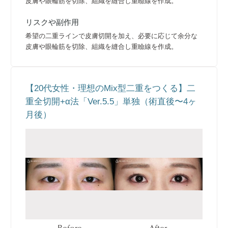
皮膚や眼輪筋を切除、組織を縫合し重瞼線を作成。
リスクや副作用
希望の二重ラインで皮膚切開を加え、必要に応じて余分な
皮膚や眼輪筋を切除、組織を縫合し重瞼線を作成。
【20代女性・理想のMix型二重をつくる】二
重全切開+α法「Ver.5.5」単独（術直後〜4ヶ
月後）
Before
After