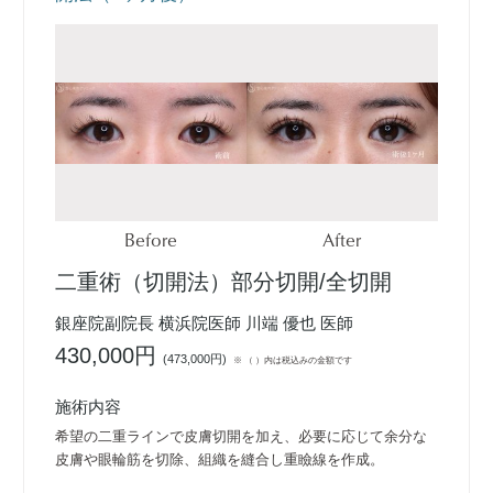
Before
After
二重術（切開法）部分切開/全切開
銀座院副院長 横浜院医師 川端 優也 医師
430,000円
(
473,000円
)
※ （ ）内は税込みの金額です
施術内容
希望の二重ラインで皮膚切開を加え、必要に応じて余分な
皮膚や眼輪筋を切除、組織を縫合し重瞼線を作成。