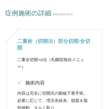
症例施術の詳細
Introduction
二重術（切開法）部分切開/全切
開
二重全切開+α法（札幌院独自メニュ
ー）
施術内容
内容は完全に切開式の眼瞼下垂手術。
必要に応じて、埋没糸抜糸、脱脂＆脂
肪移動、タルミ取り。