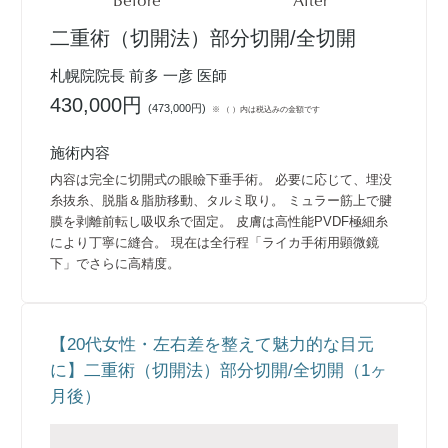
二重術（切開法）部分切開/全切開
札幌院院長 前多 一彦 医師
430,000円
(
473,000円
)
※ （ ）内は税込みの金額です
施術内容
内容は完全に切開式の眼瞼下垂手術。 必要に応じて、埋没
糸抜糸、脱脂＆脂肪移動、タルミ取り。 ミュラー筋上で腱
膜を剥離前転し吸収糸で固定。 皮膚は高性能PVDF極細糸
により丁寧に縫合。 現在は全行程「ライカ手術用顕微鏡
下」でさらに高精度。
【20代女性・左右差を整えて魅力的な目元
に】二重術（切開法）部分切開/全切開（1ヶ
月後）