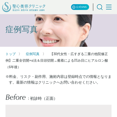
公式SNS
症例写真
トップ
症例写真
【30代女性・広すぎる二重の他院修正
例】二重全切開+α法＆目頭切開→癒着による凹み目にヒアルロン酸
（6年後）
※料金、リスク・副作用、施術内容は登録時点での情報となりま
す。最新の情報はクリニックへお問い合わせください。
Before
: 初診時（正面）