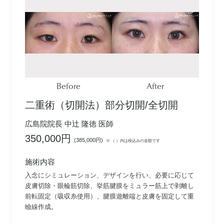
Before
After
二重術（切開法）部分切開/全切開
広島院院長 中辻 隆徳 医師
350,000円
(
385,000円
)
※ （ ）内は税込みの金額です
施術内容
入念にシミュレーション、デザインを行い、必要に応じて
皮膚切除・眼輪筋切除、挙筋腱膜をミュラー筋上で剥離し
前転固定（吸収糸使用）、腱膜遊離端と皮膚を固定して重
瞼線作成。