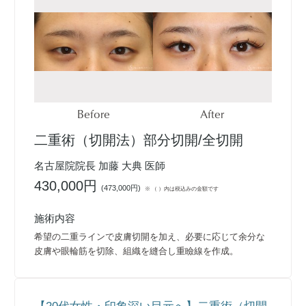
Before
After
二重術（切開法）部分切開/全切開
名古屋院院長 加藤 大典 医師
430,000円
(
473,000円
)
※ （ ）内は税込みの金額です
施術内容
希望の二重ラインで皮膚切開を加え、必要に応じて余分な
皮膚や眼輪筋を切除、組織を縫合し重瞼線を作成。