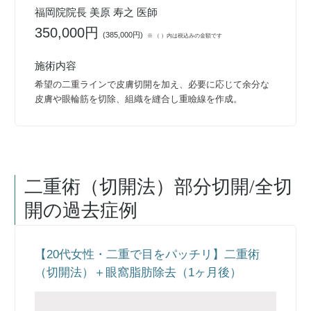
福岡院院長 美原 寿之 医師
350,000円
(
385,000円
)
※ （ ）内は税込みの金額です
施術内容
希望の二重ラインで皮膚切開を加え、必要に応じて余分な
皮膚や眼輪筋を切除、組織を縫合し重瞼線を作成。
二重術（切開法）部分切開/全切
開
の過去症例
【20代女性・二重で目をパッチリ】二重術
（切開法）＋眼窩脂肪除去（1ヶ月後）