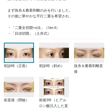
まず抜糸＆癒着剥離のみを行いました。
その後に華やかな平行二重を希望され、
・「二重全切開+α法」（Ver.4）
・「目頭切開」（土井式）
初診時（正面）
初診時（斜め）
抜糸＆癒着剥離直
後
術直後（閉瞼）
術後3年（ヒアル
ロン酸注入した直