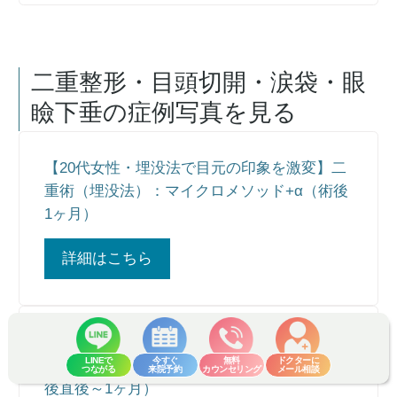
二重整形・目頭切開・涙袋・眼
瞼下垂
の症例写真を見る
【20代女性・埋没法で目元の印象を激変】二
重術（埋没法）：マイクロメソッド+α（術後
1ヶ月）
詳細はこちら
【20代女性・お目元をスッキリ可愛く仕上げ
LINEで
今すぐ
無料
ドクターに
ます】二重術（切開法）部分切開/全切開（術
つながる
来院予約
カウンセリング
メール相談
後直後～1ヶ月）