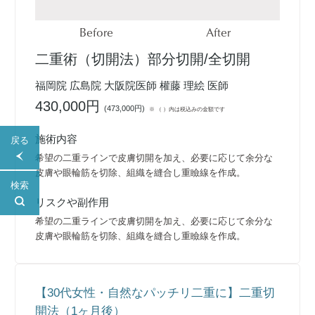
Before
After
二重術（切開法）部分切開/全切開
福岡院 広島院 大阪院医師 權藤 理絵 医師
430,000円
(
473,000円
)
※ （ ）内は税込みの金額です
施術内容
戻る
希望の二重ラインで皮膚切開を加え、必要に応じて余分な
皮膚や眼輪筋を切除、組織を縫合し重瞼線を作成。
検索
リスクや副作用
希望の二重ラインで皮膚切開を加え、必要に応じて余分な
皮膚や眼輪筋を切除、組織を縫合し重瞼線を作成。
【30代女性・自然なパッチリ二重に】二重切
開法（1ヶ月後）