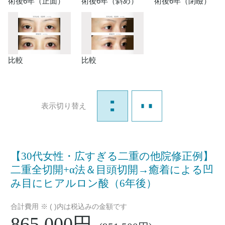
術後6年（正面）
術後6年（斜め）
術後6年（閉瞼）
比較
比較
表示切り替え
【30代女性・広すぎる二重の他院修正例】
二重全切開+α法＆目頭切開→癒着による凹
み目にヒアルロン酸（6年後）
合計費用 ※ ( )内は税込みの金額です
865,000円