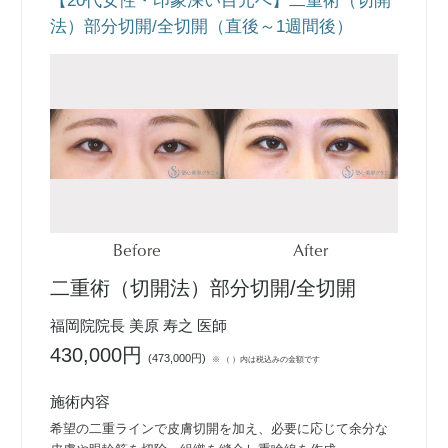
【20代女性・印象深い目元へ】二重術（切開
法）部分切開/全切開（直後～1週間後）
Before
After
二重術（切開法）部分切開/全切開
福岡院院長 美原 寿之 医師
430,000円
(
473,000円
)
※ （ ）内は税込みの金額です
施術内容
希望の二重ラインで皮膚切開を加え、必要に応じて余分な