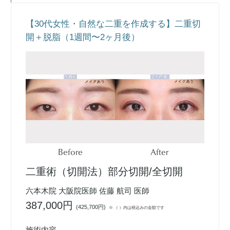
【30代女性・自然な二重を作成する】二重切
開＋脱脂（1週間〜2ヶ月後）
Before
After
二重術（切開法）部分切開/全切開
六本木院 大阪院医師 佐藤 航司 医師
387,000円
(
425,700円
)
※ （ ）内は税込みの金額です
施術内容