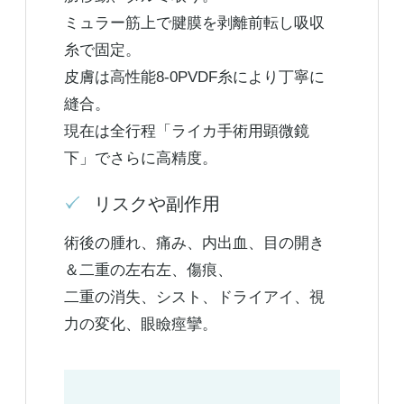
ミュラー筋上で腱膜を剥離前転し吸収
糸で固定。
皮膚は高性能8-0PVDF糸により丁寧に
縫合。
現在は全行程「ライカ手術用顕微鏡
下」でさらに高精度。
リスクや副作用
術後の腫れ、痛み、内出血、目の開き
＆二重の左右左、傷痕、
二重の消失、シスト、ドライアイ、視
力の変化、眼瞼痙攣。