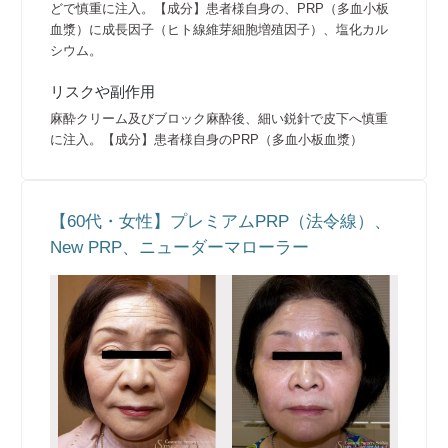
どで慎重に注入。【成分】患者様自身の、PRP（多血小板
血漿）に成長因子（ヒト線維芽細胞増殖因子）、塩化カル
シウム。
リスクや副作用
麻酔クリーム及びブロック麻酔後、細い鋭針で皮下へ慎重
に注入。【成分】患者様自身のPRP（多血小板血漿）
【60代・女性】プレミアムPRP（法令線）、
New PRP、ニューダーマローラー