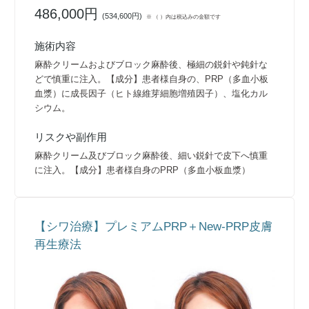
486,000円
(
534,600円
)
※ （ ）内は税込みの金額です
施術内容
麻酔クリームおよびブロック麻酔後、極細の鋭針や鈍針な
どで慎重に注入。【成分】患者様自身の、PRP（多血小板
血漿）に成長因子（ヒト線維芽細胞増殖因子）、塩化カル
シウム。
リスクや副作用
麻酔クリーム及びブロック麻酔後、細い鋭針で皮下へ慎重
に注入。【成分】患者様自身のPRP（多血小板血漿）
【シワ治療】プレミアムPRP＋New-PRP皮膚
再生療法