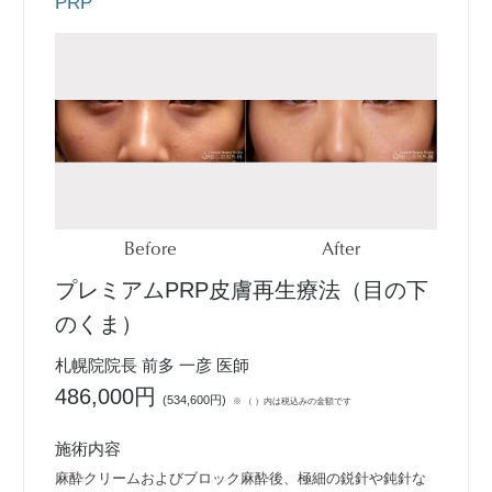
PRP
Before
After
プレミアムPRP皮膚再生療法（目の下
のくま）
札幌院院長 前多 一彦 医師
486,000円
(
534,600円
)
※ （ ）内は税込みの金額です
施術内容
麻酔クリームおよびブロック麻酔後、極細の鋭針や鈍針な