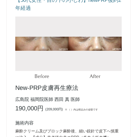
【50代女性・目の下の小じわ】newPRP後約2
年経過
Before
After
New-PRP皮膚再生療法
広島院 福岡院医師 西田 真 医師
190,000円
(
209,000円
)
※ （ ）内は税込みの金額です
施術内容
麻酔クリーム及びブロック麻酔後、細い鋭針で皮下へ慎重