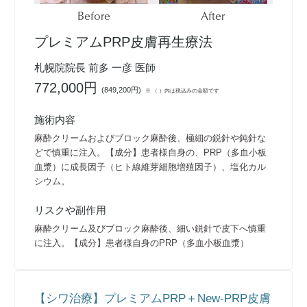
Before
After
プレミアムPRP皮膚再生療法
札幌院院長 前多 一彦 医師
772,000円
(
849,200円
)
※ （ ）内は税込みの金額です
施術内容
麻酔クリームおよびブロック麻酔後、極細の鋭針や鈍針な
どで慎重に注入。【成分】患者様自身の、PRP（多血小板
血漿）に成長因子（ヒト線維芽細胞増殖因子）、塩化カル
シウム。
リスクや副作用
麻酔クリーム及びブロック麻酔後、細い鋭針で皮下へ慎重
に注入。【成分】患者様自身のPRP（多血小板血漿）
【シワ治療】プレミアムPRP＋New-PRP皮膚