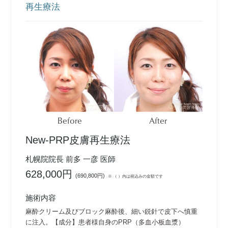
再生療法
Before
After
New-PRP皮膚再生療法
札幌院院長 前多 一彦 医師
628,000円
(
690,800円
)
※ （ ）内は税込みの金額です
施術内容
麻酔クリーム及びブロック麻酔後、細い鋭針で皮下へ慎重
に注入。【成分】患者様自身のPRP（多血小板血漿）