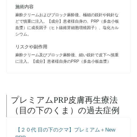
施術内容
麻酔クリームおよびブロック麻酔後、極細の鋭針や鈍針な
どで慎重に注入。【成分】患者様自身の、PRP（多血小板
血漿）に成長因子（ヒト線維芽細胞増殖因子）、塩化カル
シウム。
リスクや副作用
麻酔クリーム及びブロック麻酔後、細い鋭針で皮下へ慎重
に注入。【成分】患者様自身のPRP（多血小板血漿）
プレミアムPRP皮膚再生療法
（目の下のくま）
の過去症例
【２０代 目の下のクマ】プレミアム＋New