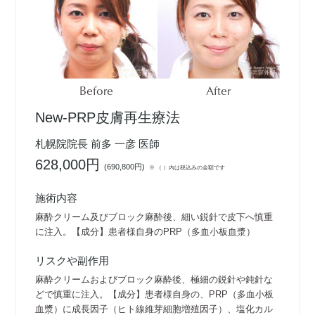
Before
After
New-PRP皮膚再生療法
札幌院院長 前多 一彦 医師
628,000円
(
690,800円
)
※ （ ）内は税込みの金額です
施術内容
麻酔クリーム及びブロック麻酔後、細い鋭針で皮下へ慎重
に注入。【成分】患者様自身のPRP（多血小板血漿）
リスクや副作用
麻酔クリームおよびブロック麻酔後、極細の鋭針や鈍針な
どで慎重に注入。【成分】患者様自身の、PRP（多血小板
血漿）に成長因子（ヒト線維芽細胞増殖因子）、塩化カル