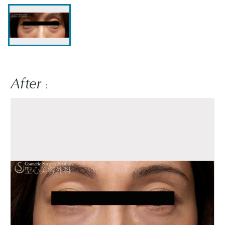
After
: