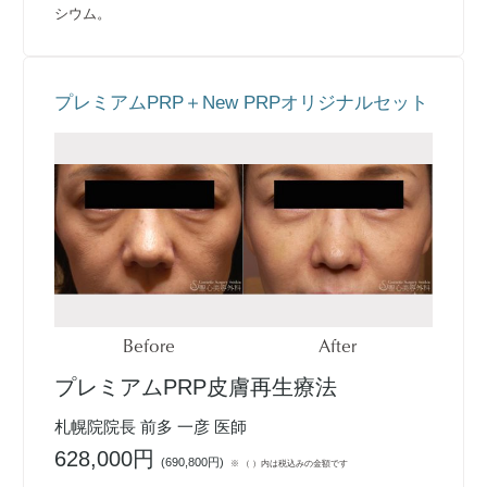
シウム。
プレミアムPRP＋New PRPオリジナルセット
Before
After
プレミアムPRP皮膚再生療法
札幌院院長 前多 一彦 医師
628,000円
(
690,800円
)
※ （ ）内は税込みの金額です