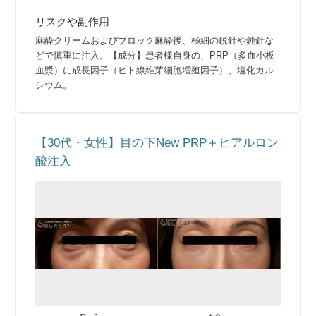
リスクや副作用
麻酔クリームおよびブロック麻酔後、極細の鋭針や鈍針な
どで慎重に注入。【成分】患者様自身の、PRP（多血小板
血漿）に成長因子（ヒト線維芽細胞増殖因子）、塩化カル
シウム。
【30代・女性】目の下New PRP＋ヒアルロン
酸注入