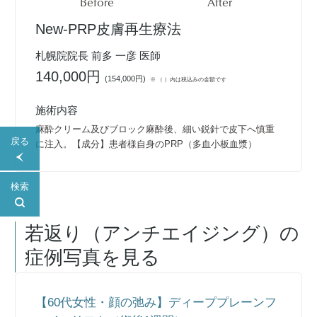
Before
After
New-PRP皮膚再生療法
札幌院院長 前多 一彦 医師
140,000円
(
154,000円
)
※ （ ）内は税込みの金額です
施術内容
麻酔クリーム及びブロック麻酔後、細い鋭針で皮下へ慎重
戻る
に注入。【成分】患者様自身のPRP（多血小板血漿）
検索
若返り（アンチエイジング）
の
症例写真を見る
【60代女性・顔の弛み】ディーププレーンフ