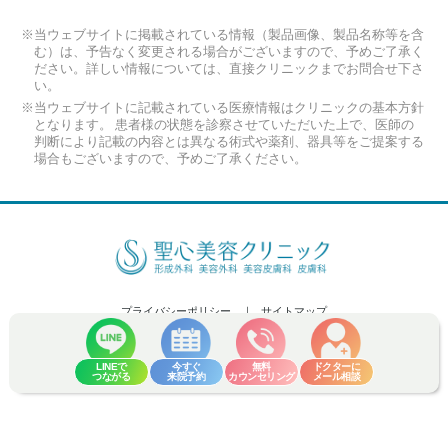
※当ウェブサイトに掲載されている情報（製品画像、製品名称等を含
む）は、予告なく変更される場合がございますので、予めご了承く
ださい。詳しい情報については、直接クリニックまでお問合せ下さ
い。
※当ウェブサイトに記載されている医療情報はクリニックの基本方針
となります。 患者様の状態を診察させていただいた上で、医師の
判断により記載の内容とは異なる術式や薬剤、器具等をご提案する
場合もございますので、予めご了承ください。
プライバシーポリシー
サイトマップ
Copyright (C) 2026 Seishin Plastic and Aesthetic Surgery Clinic Co.,Ltd. All
Rights Reserved.
LINEで
今すぐ
無料
ドクターに
つながる
来院予約
カウンセリング
メール相談