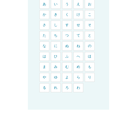
あ
い
う
え
お
か
き
く
け
こ
さ
し
す
せ
そ
た
ち
つ
て
と
な
に
ぬ
ね
の
は
ひ
ふ
へ
ほ
ま
み
む
め
も
や
ゆ
よ
ら
り
る
れ
ろ
わ