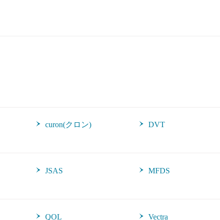
curon(クロン)
DVT
JSAS
MFDS
QOL
Vectra