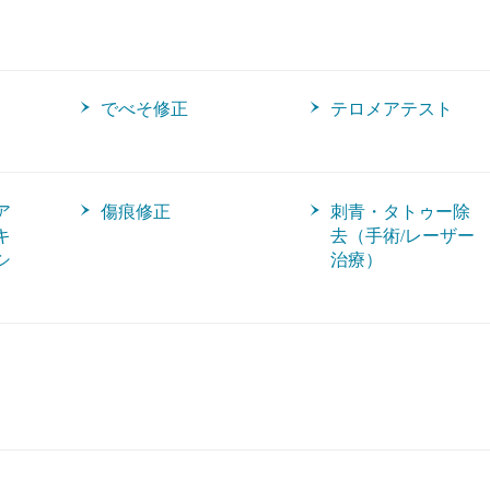
でべそ修正
テロメアテスト
ア
傷痕修正
刺青・タトゥー除
キ
去（手術/レーザー
シ
治療）