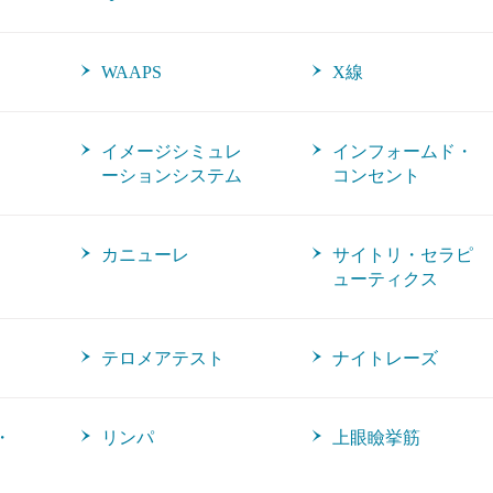
）
WAAPS
X線
イメージシミュレ
インフォームド・
ーションシステム
コンセント
カニューレ
サイトリ・セラピ
ューティクス
テロメアテスト
ナイトレーズ
・
リンパ
上眼瞼挙筋