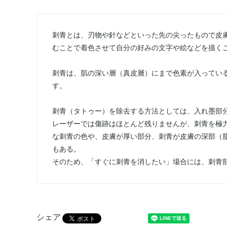
刺青とは、刃物や針などといった先の尖ったもので皮
むことで着色させて自分の好みの文字や絵などを描く
刺青は、肌の深い層（真皮層）にまで色素が入ってい
す。
刺青（タトゥー）を除去する方法としては、入れ墨部
レーザーでは傷跡はほとんど残りませんが、刺青を極
な刺青の色や、皮膚が厚い部分、刺青が皮膚の深部（
もある。
そのため、「すぐに刺青を消したい」場合には、刺青
シェア