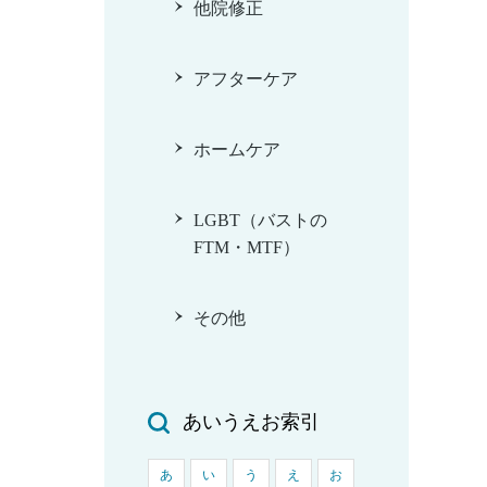
他院修正
アフターケア
ホームケア
LGBT（バストの
FTM・MTF）
その他
あいうえお索引
あ
い
う
え
お