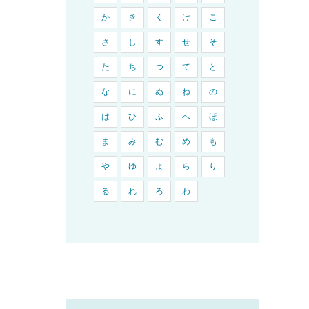
か
き
く
け
こ
さ
し
す
せ
そ
た
ち
つ
て
と
な
に
ぬ
ね
の
は
ひ
ふ
へ
ほ
ま
み
む
め
も
や
ゆ
よ
ら
り
る
れ
ろ
わ