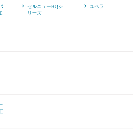
バ
セルニューHQシ
ユベラ
モ
リーズ
ー
圧