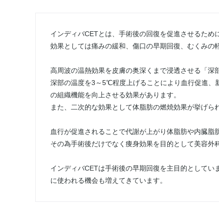
インディバCETとは、手術後の回復を促進させるため
効果としては痛みの緩和、傷口の早期回復、むくみの
高周波の温熱効果を皮膚の奥深くまで浸透させる「深
深部の温度を3～5℃程度上げることにより血行促進、
の組織機能を向上させる効果があります。
また、二次的な効果として体脂肪の燃焼効果が挙げら
血行が促進されることで代謝が上がり体脂肪や内臓脂
その為手術後だけでなく痩身効果を目的として美容外
インディバCETは手術後の早期回復を主目的としてい
に使われる機会も増えてきています。