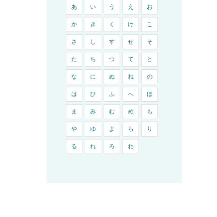
あ
い
う
え
お
か
き
く
け
こ
さ
し
す
せ
そ
た
ち
つ
て
と
な
に
ぬ
ね
の
は
ひ
ふ
へ
ほ
ま
み
む
め
も
や
ゆ
よ
ら
り
る
れ
ろ
わ