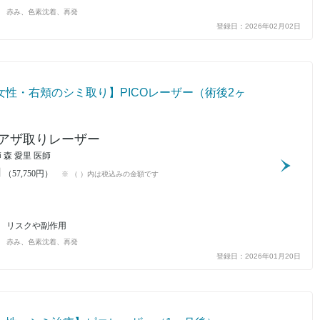
赤み、色素沈着、再発
登録日：2026年02月02日
女性・右頬のシミ取り】PICOレーザー（術後2ヶ
アザ取りレーザー
 森 愛里 医師
円
（57,750円）
※ （ ）内は税込みの金額です
リスクや副作用
赤み、色素沈着、再発
登録日：2026年01月20日