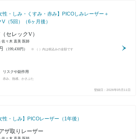
代女性・しみ・くすみ・赤み】PICOしみレーザー＋
クV（5回）（6ヶ月後）
ecV（セレックV）
 佐々木 直美 医師
0円
（199,430円）
※ （ ）内は税込みの金額です
リスクや副作用
赤み、熱感、かさぶた
登録日：2026年05月11日
女性・しみ】PICOレーザー（1年後）
アザ取りレーザー
 佐々木 直美 医師