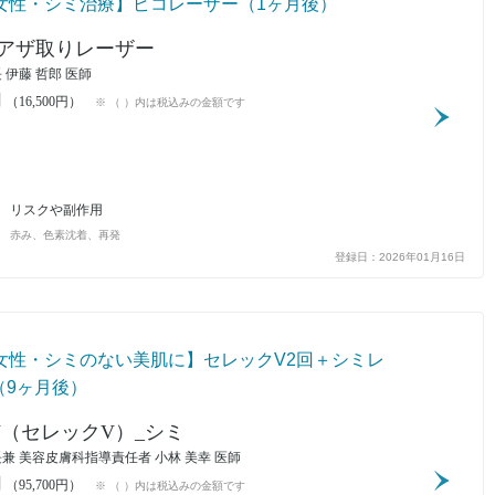
代女性・シミ治療】ピコレーザー（1ヶ月後）
アザ取りレーザー
 伊藤 哲郎 医師
円
（16,500円）
※ （ ）内は税込みの金額です
リスクや副作用
赤み、色素沈着、再発
登録日：2026年01月16日
代女性・シミのない美肌に】セレックV2回＋シミレ
（9ヶ月後）
ecV（セレックV）_シミ
兼 美容皮膚科指導責任者 小林 美幸 医師
円
（95,700円）
※ （ ）内は税込みの金額です