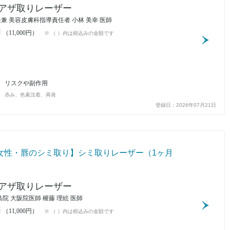
アザ取りレーザー
兼 美容皮膚科指導責任者 小林 美幸 医師
円
（11,000円）
※ （ ）内は税込みの金額です
リスクや副作用
赤み、色素沈着、再発
登録日：2026年07月21日
代女性・唇のシミ取り】シミ取りレーザー（1ヶ月
アザ取りレーザー
島院 大阪院医師 權藤 理絵 医師
円
（11,000円）
※ （ ）内は税込みの金額です