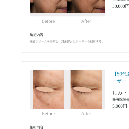
30,000
Before
After
施術内容
麻酔クリームを塗布し、対象部分にレーザーを照射する。
【50
ーザー
しみ・
熱海院院長
5,000円
Before
After
施術内容