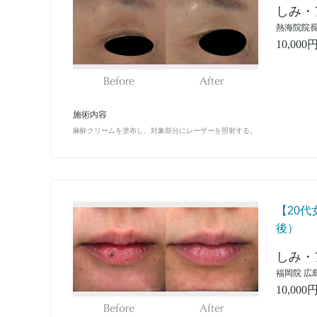
しみ・
熱海院院長
10,000
Before
After
施術内容
麻酔クリームを塗布し、対象部分にレーザーを照射する。
【20
後）
しみ・
福岡院 広
10,000
Before
After