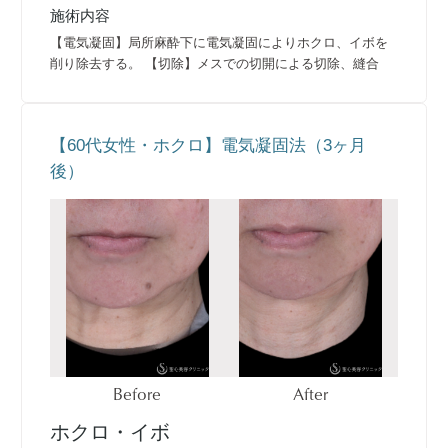
施術内容
【電気凝固】局所麻酔下に電気凝固によりホクロ、イボを
削り除去する。 【切除】メスでの切開による切除、縫合
【60代女性・ホクロ】電気凝固法（3ヶ月
後）
Before
After
ホクロ・イボ