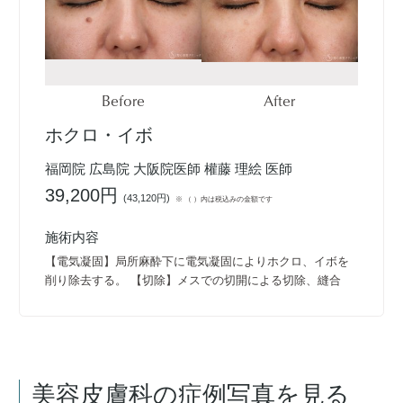
Before
After
ホクロ・イボ
福岡院 広島院 大阪院医師 權藤 理絵 医師
39,200円
(
43,120円
)
※ （ ）内は税込みの金額です
施術内容
【電気凝固】局所麻酔下に電気凝固によりホクロ、イボを
削り除去する。 【切除】メスでの切開による切除、縫合
美容皮膚科
の症例写真を見る