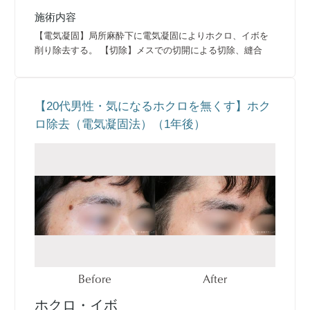
施術内容
【電気凝固】局所麻酔下に電気凝固によりホクロ、イボを
削り除去する。 【切除】メスでの切開による切除、縫合
【20代男性・気になるホクロを無くす】ホク
ロ除去（電気凝固法）（1年後）
Before
After
ホクロ・イボ