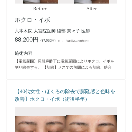
Before
After
ホクロ・イボ
六本木院 大宮院医師 綾部 奈々子 医師
88,200円
(
97,020円
)
※ （ ）内は税込みの金額です
施術内容
【電気凝固】局所麻酔下に電気凝固によりホクロ、イボを
削り除去する。 【切除】メスでの切開による切除、縫合
【40代女性・ほくろの除去で膨隆感と色味を
改善】ホクロ・イボ（術後半年）