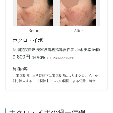
Before
After
ホクロ・イボ
熱海院院長兼 美容皮膚科指導責任者 小林 美幸 医師
9,800円
(
10,780円
)
※ （ ）内は税込みの金額です
施術内容
【電気凝固】局所麻酔下に電気凝固によりホクロ、イボを
削り除去する。 【切除】メスでの切開による切除、縫合
ホクロ・イボ
の過去症例