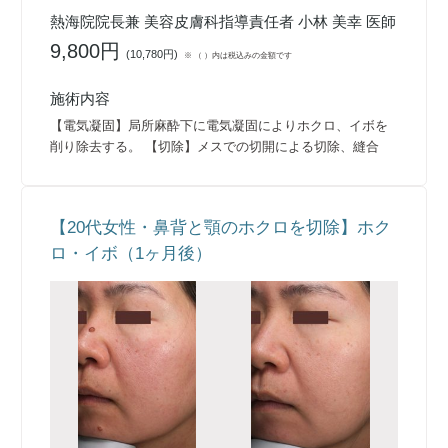
熱海院院長兼 美容皮膚科指導責任者 小林 美幸 医師
9,800円
(
10,780円
)
※ （ ）内は税込みの金額です
施術内容
【電気凝固】局所麻酔下に電気凝固によりホクロ、イボを
削り除去する。 【切除】メスでの切開による切除、縫合
【20代女性・鼻背と顎のホクロを切除】ホク
ロ・イボ（1ヶ月後）