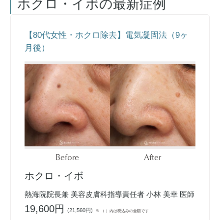
ホクロ・イボ
の最新症例
【80代女性・ホクロ除去】電気凝固法（9ヶ
月後）
Before
After
ホクロ・イボ
熱海院院長兼 美容皮膚科指導責任者 小林 美幸 医師
19,600円
(
21,560円
)
※ （ ）内は税込みの金額です