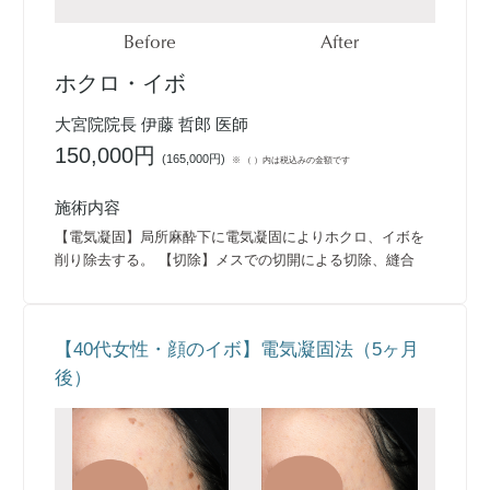
Before
After
ホクロ・イボ
大宮院院長 伊藤 哲郎 医師
150,000円
(
165,000円
)
※ （ ）内は税込みの金額です
施術内容
【電気凝固】局所麻酔下に電気凝固によりホクロ、イボを
削り除去する。 【切除】メスでの切開による切除、縫合
【40代女性・顔のイボ】電気凝固法（5ヶ月
後）