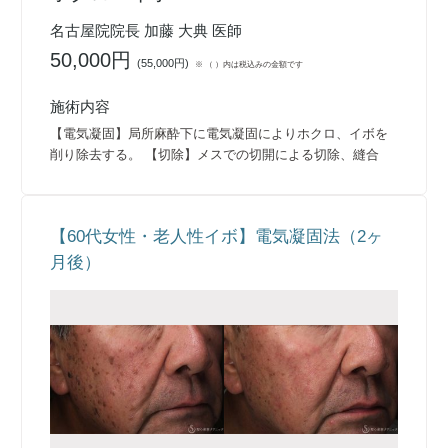
名古屋院院長 加藤 大典 医師
50,000円
(
55,000円
)
※ （ ）内は税込みの金額です
施術内容
【電気凝固】局所麻酔下に電気凝固によりホクロ、イボを
削り除去する。 【切除】メスでの切開による切除、縫合
【60代女性・老人性イボ】電気凝固法（2ヶ
月後）