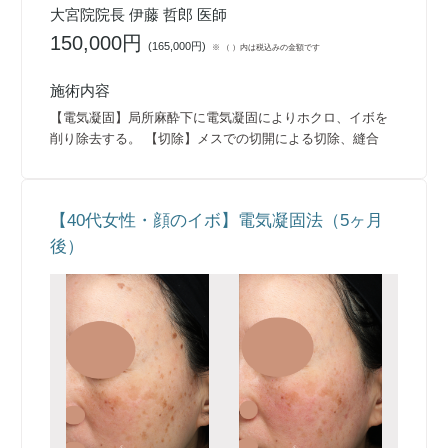
大宮院院長 伊藤 哲郎 医師
150,000円
(
165,000円
)
※ （ ）内は税込みの金額です
施術内容
【電気凝固】局所麻酔下に電気凝固によりホクロ、イボを
削り除去する。 【切除】メスでの切開による切除、縫合
【40代女性・顔のイボ】電気凝固法（5ヶ月
後）