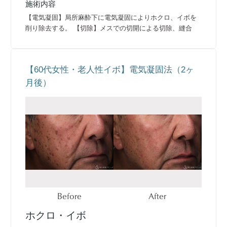
施術内容
【電気凝固】局所麻酔下に電気凝固によりホクロ、イボを
削り除去する。 【切除】メスでの切開による切除、縫合
【60代女性・老人性イボ】電気凝固法（2ヶ
月後）
Before
After
ホクロ・イボ