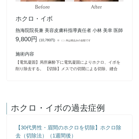
Before
After
ホクロ・イボ
熱海院院長兼 美容皮膚科指導責任者 小林 美幸 医師
9,800円
(
10,780円
)
※ （ ）内は税込みの金額です
施術内容
【電気凝固】局所麻酔下に電気凝固によりホクロ、イボを
削り除去する。 【切除】メスでの切開による切除、縫合
ホクロ・イボ
の過去症例
【30代男性・眉間のホクロを切除】ホクロ除
去（切除法）（1週間後）