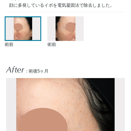
顔に多発しているイボを電気凝固法で除去しました。
術前
術前
After
: 術後5ヶ月