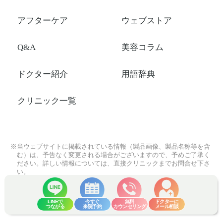
アフターケア
ウェブストア
Q&A
美容コラム
ドクター紹介
用語辞典
クリニック一覧
※当ウェブサイトに掲載されている情報（製品画像、製品名称等を含
む）は、予告なく変更される場合がございますので、予めご了承く
ださい。詳しい情報については、直接クリニックまでお問合せ下さ
い。
※当ウェブサイトに記載されている医療情報はクリニックの基本方針
となります。 患者様の状態を診察させていただいた上で、医師の
判断により記載の内容とは異なる術式や薬剤、器具等をご提案する
LINEで
今すぐ
無料
ドクターに
つながる
来院予約
カウンセリング
メール相談
場合もございますので、予めご了承ください。