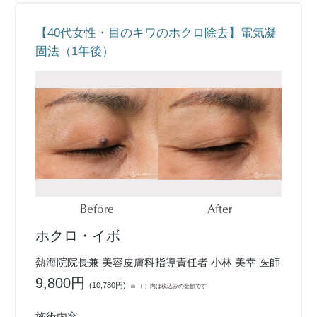
【40代女性・目のキワのホクロ除去】電気凝
固法（1年後）
Before
After
ホクロ・イボ
熱海院院長兼 美容皮膚科指導責任者 小林 美幸 医師
9,800円
(
10,780円
)
※ （ ）内は税込みの金額です
施術内容