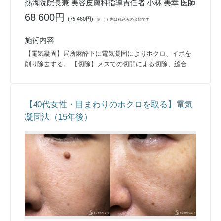
熱海院院長兼 美容皮膚科指導責任者 小林 美幸 医師
68,600円
(
75,460円
)
※ （ ）内は税込みの金額です
施術内容
【電気凝固】局所麻酔下に電気凝固によりホクロ、イボを
削り除去する。 【切除】メスでの切開による切除、縫合
【40代女性・目まわりのホクロを取る】電気
凝固法（15年後）