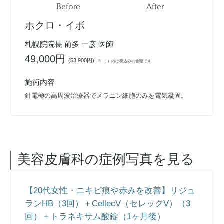
Before
After
ホクロ・イボ
札幌院院長 前多 一彦 医師
49,000円
(
53,900円
)
※ （ ）内は税込みの金額です
施術内容
針電極の高周波治療器でメラニン細胞のみを電気凝固。
美容皮膚科
の症例写真を見る
【20代女性・ニキビ痕や赤みを改善】リジュ
ランHB（3回）＋CellecV（セレックV）（3
回）＋トラネキサム酸錠（1ヶ月後）