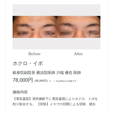
Before
After
ホクロ・イボ
銀座院副院長 横浜院医師 川端 優也 医師
78,000円
(
85,800円
)
※ （ ）内は税込みの金額です
施術内容
【電気凝固】局所麻酔下に電気凝固によりホクロ、イボを
削り除去する。 【切除】メスでの切開による切除、縫合