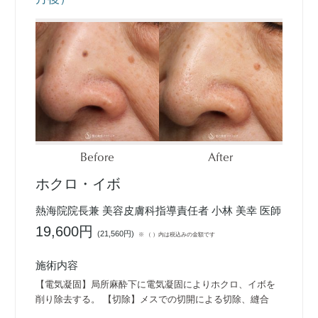
Before
After
ホクロ・イボ
熱海院院長兼 美容皮膚科指導責任者 小林 美幸 医師
19,600円
(
21,560円
)
※ （ ）内は税込みの金額です
施術内容
【電気凝固】局所麻酔下に電気凝固によりホクロ、イボを
削り除去する。 【切除】メスでの切開による切除、縫合