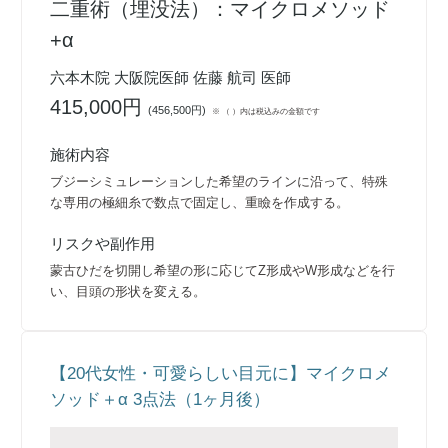
二重術（埋没法）：マイクロメソッド
+α
六本木院 大阪院医師 佐藤 航司 医師
415,000円
(
456,500円
)
※ （ ）内は税込みの金額です
施術内容
ブジーシミュレーションした希望のラインに沿って、特殊
な専用の極細糸で数点で固定し、重瞼を作成する。
リスクや副作用
蒙古ひだを切開し希望の形に応じてZ形成やW形成などを行
い、目頭の形状を変える。
【20代女性・可愛らしい目元に】マイクロメ
ソッド＋α 3点法（1ヶ月後）