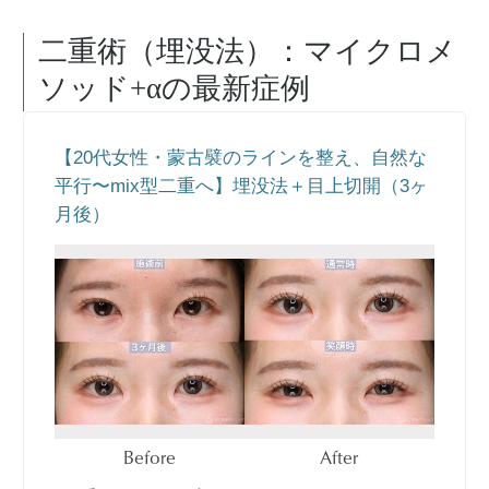
二重術（埋没法）：マイクロメ
ソッド+α
の最新症例
【20代女性・蒙古襞のラインを整え、自然な
平行〜mix型二重へ】埋没法＋目上切開（3ヶ
月後）
Before
After