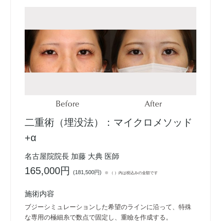
Before
After
二重術（埋没法）：マイクロメソッド
+α
名古屋院院長 加藤 大典 医師
165,000円
(
181,500円
)
※ （ ）内は税込みの金額です
施術内容
ブジーシミュレーションした希望のラインに沿って、特殊
な専用の極細糸で数点で固定し、重瞼を作成する。