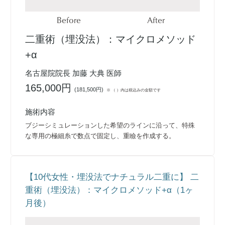
Before
After
二重術（埋没法）：マイクロメソッド
+α
名古屋院院長 加藤 大典 医師
165,000円
(
181,500円
)
※ （ ）内は税込みの金額です
施術内容
ブジーシミュレーションした希望のラインに沿って、特殊
な専用の極細糸で数点で固定し、重瞼を作成する。
【10代女性・埋没法でナチュラル二重に】 二
重術（埋没法）：マイクロメソッド+α（1ヶ
月後）