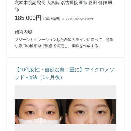
六本木院副院長 大宮院 名古屋院医師 菱田 健作 医
師
185,000円
(
203,500円
)
※ （ ）内は税込みの金額です
施術内容
ブジーシミュレーションした希望のラインに沿って、特殊
な専用の極細糸で数点で固定し、重瞼を作成する。
【10代女性・自然な奥二重に】マイクロメソ
ッド＋α法（1ヶ月後）