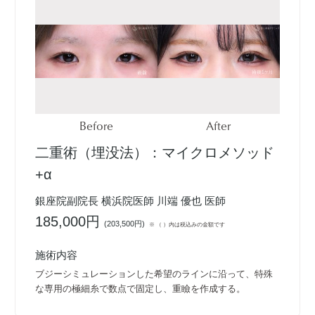
Before
After
二重術（埋没法）：マイクロメソッド
+α
銀座院副院長 横浜院医師 川端 優也 医師
185,000円
(
203,500円
)
※ （ ）内は税込みの金額です
施術内容
ブジーシミュレーションした希望のラインに沿って、特殊
な専用の極細糸で数点で固定し、重瞼を作成する。