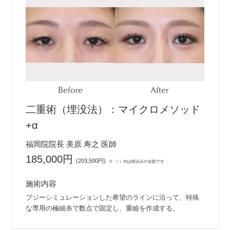
Before
After
二重術（埋没法）：マイクロメソッド
+α
福岡院院長 美原 寿之 医師
185,000円
(
203,500円
)
※ （ ）内は税込みの金額です
施術内容
ブジーシミュレーションした希望のラインに沿って、特殊
な専用の極細糸で数点で固定し、重瞼を作成する。