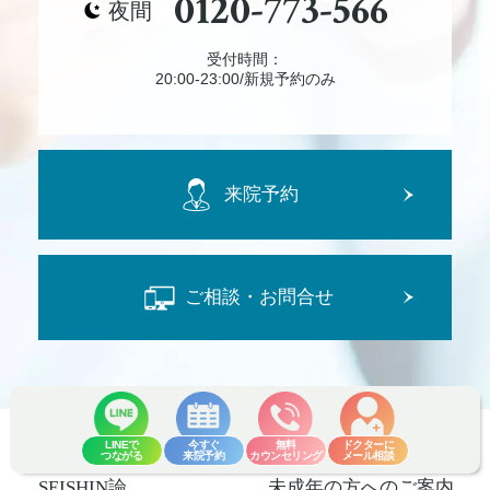
0120-773-566
夜間
受付時間：
20:00-23:00/新規予約のみ
来院予約
ご相談・お問合せ
LINEで
今すぐ
無料
ドクターに
つながる
来院予約
カウンセリング
メール相談
SEISHIN論
未成年の方へのご案内