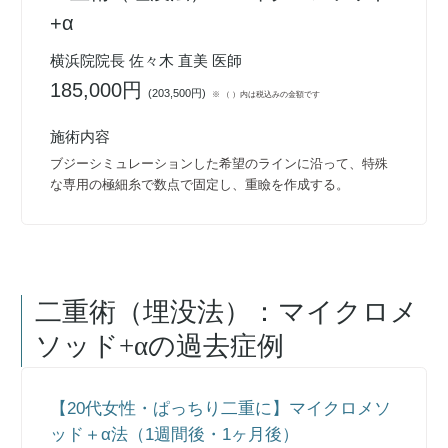
+α
横浜院院長 佐々木 直美 医師
185,000円
(
203,500円
)
※ （ ）内は税込みの金額です
施術内容
ブジーシミュレーションした希望のラインに沿って、特殊
な専用の極細糸で数点で固定し、重瞼を作成する。
二重術（埋没法）：マイクロメ
ソッド+α
の過去症例
【20代女性・ぱっちり二重に】マイクロメソ
ッド＋α法（1週間後・1ヶ月後）