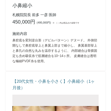
小鼻縮小
札幌院院長 前多 一彦 医師
450,000円
(
495,000円
)
※ （ ）内は税込みの金額です
施術内容
鼻腔底を変則逆台形（デビルパターン）デヌード。 外側切
開なしで鼻腔底挙上と鼻翼上部まで縮小し、 鼻翼基部挙上
と鼻孔の自然な丸みを温存するように、 内部縫合は骨膜固
定も含め吸収糸で筋層縫合を10~14ヶ所。 皮膚縫合は透明
な極細PVDF糸を使用。
【20代女性・小鼻を小さく】小鼻縮小（1ヶ
月後）