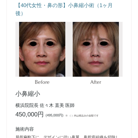
【40代女性・鼻の形】小鼻縮小術（1ヶ月
後）
Before
After
小鼻縮小
横浜院院長 佐々木 直美 医師
450,000円
(
495,000円
)
※ （ ）内は税込みの金額です
施術内容
局所麻酔下に、デザインに従い鼻翼、鼻腔底組織を切除し