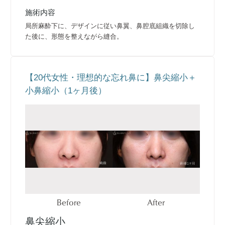
施術内容
局所麻酔下に、デザインに従い鼻翼、鼻腔底組織を切除し
た後に、形態を整えながら縫合。
【20代女性・理想的な忘れ鼻に】鼻尖縮小＋
小鼻縮小（1ヶ月後）
Before
After
鼻尖縮小