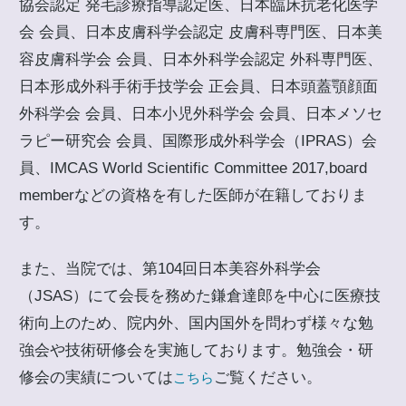
協会認定 発毛診療指導認定医、日本臨床抗老化医学
会 会員、日本皮膚科学会認定 皮膚科専門医、日本美
容皮膚科学会 会員、日本外科学会認定 外科専門医、
日本形成外科手術手技学会 正会員、日本頭蓋顎顔面
外科学会 会員、日本小児外科学会 会員、日本メソセ
ラピー研究会 会員、国際形成外科学会（IPRAS）会
員、IMCAS World Scientific Committee 2017,board
memberなどの資格を有した医師が在籍しておりま
す。
また、当院では、第104回日本美容外科学会
（JSAS）にて会長を務めた鎌倉達郎を中心に医療技
術向上のため、院内外、国内国外を問わず様々な勉
強会や技術研修会を実施しております。勉強会・研
修会の実績については
ご覧ください。
こちら