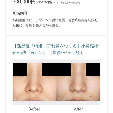
300,000円
(
330,000円
)
※ （ ）内は税込みの金額です
施術内容
局所麻酔下に、デザインに従い鼻翼、鼻腔底組織を切除し
た後に、形態を整えながら縫合。
【難易度「特級」忘れ鼻をつくる】小鼻縮小
術+α法「Ver.7.5」（直後〜7ヶ月後）
Before
After