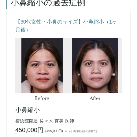
小鼻縮小
の過去症例
【30代女性・小鼻のサイズ】小鼻縮小（1ヶ
月後）
Before
After
小鼻縮小
横浜院院長 佐々木 直美 医師
450,000円
(
495,000円
)
※ （ ）内は税込みの金額です