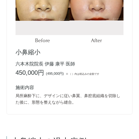
Before
After
小鼻縮小
六本木院院長 伊藤 康平 医師
450,000円
(
495,000円
)
※ （ ）内は税込みの金額です
施術内容
局所麻酔下に、デザインに従い鼻翼、鼻腔底組織を切除し
た後に、形態を整えながら縫合。