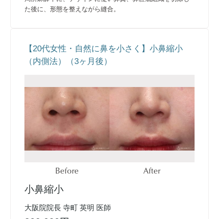
た後に、形態を整えながら縫合。
【20代女性・自然に鼻を小さく】小鼻縮小
（内側法）（3ヶ月後）
Before
After
小鼻縮小
大阪院院長 寺町 英明 医師