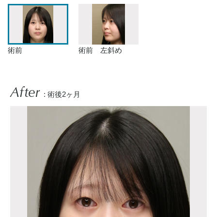
術前
術前 左斜め
After
: 術後2ヶ月