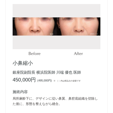
Before
After
小鼻縮小
銀座院副院長 横浜院医師 川端 優也 医師
450,000円
(
495,000円
)
※ （ ）内は税込みの金額です
施術内容
局所麻酔下に、デザインに従い鼻翼、鼻腔底組織を切除し
た後に、形態を整えながら縫合。