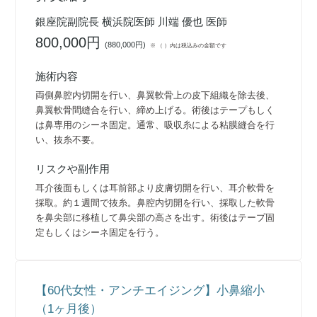
銀座院副院長 横浜院医師 川端 優也 医師
800,000円
(
880,000円
)
※ （ ）内は税込みの金額です
施術内容
両側鼻腔内切開を行い、鼻翼軟骨上の皮下組織を除去後、
鼻翼軟骨間縫合を行い、締め上げる。術後はテープもしく
は鼻専用のシーネ固定。通常、吸収糸による粘膜縫合を行
い、抜糸不要。
リスクや副作用
耳介後面もしくは耳前部より皮膚切開を行い、耳介軟骨を
採取。約１週間で抜糸。鼻腔内切開を行い、採取した軟骨
を鼻尖部に移植して鼻尖部の高さを出す。術後はテープ固
定もしくはシーネ固定を行う。
【60代女性・アンチエイジング】小鼻縮小
（1ヶ月後）