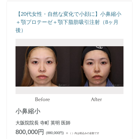
【20代女性・自然な変化で小顔に】小鼻縮小
＋顎プロテーゼ＋顎下脂肪吸引注射（8ヶ月
後）
Before
After
小鼻縮小
大阪院院長 寺町 英明 医師
800,000円
(
880,000円
)
※ （ ）内は税込みの金額です