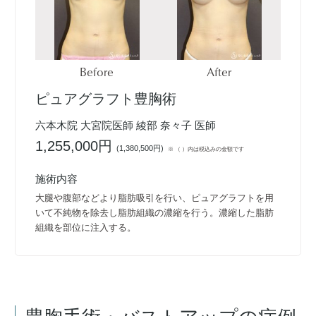
Before
After
ピュアグラフト豊胸術
六本木院 大宮院医師 綾部 奈々子 医師
1,255,000円
(
1,380,500円
)
※ （ ）内は税込みの金額です
施術内容
大腿や腹部などより脂肪吸引を行い、ピュアグラフトを用
いて不純物を除去し脂肪組織の濃縮を行う。濃縮した脂肪
組織を部位に注入する。