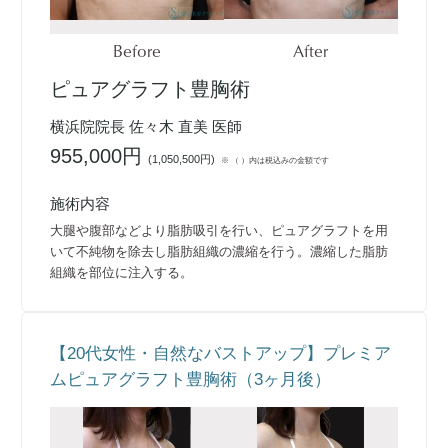
Before
After
ピュアグラフト豊胸術
横浜院院長 佐々木 直美 医師
955,000円
(
1,050,500円
)
※ （ ）内は税込みの金額です
施術内容
大腿や腹部などより脂肪吸引を行い、ピュアグラフトを用
いて不純物を除去し脂肪組織の濃縮を行う。濃縮した脂肪
組織を部位に注入する。
【20代女性・自然なバストアップ】プレミア
ムピュアグラフト豊胸術（3ヶ月後）