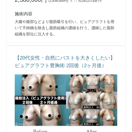
(
2,838,000円
)
※ （ ）内は税込みの金額です
施術内容
大腿や腹部などより脂肪吸引を行い、ピュアグラフトを用
いて不純物を除去し脂肪組織の濃縮を行う。濃縮した脂肪
組織を部位に注入する。
【20代女性・自然にバストを大きくしたい】
ピュアグラフト豊胸術 2回後（2ヶ月後）
Before
After