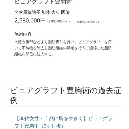
ピュアグラフト豊胸術
名古屋院院長 加藤 大典 医師
2,580,000円
(
2,838,000円
)
※ （ ）内は税込みの金額です
施術内容
大腿や腹部などより脂肪吸引を行い、ピュアグラフトを用
いて不純物を除去し脂肪組織の濃縮を行う。濃縮した脂肪
組織を部位に注入する。
ピュアグラフト豊胸術
の過去症
例
【30代女性・自然に胸を大きく】ピュアグラ
フト豊胸術（3ヶ月後）