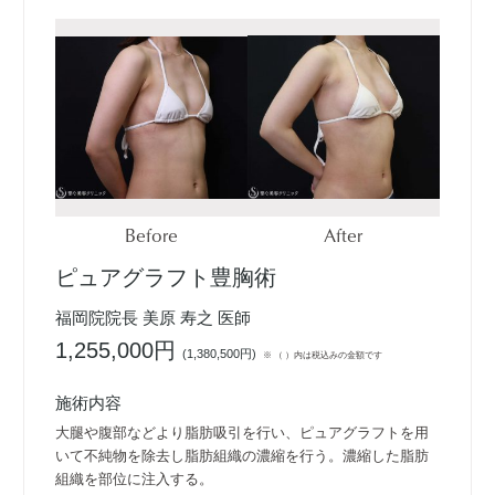
Before
After
ピュアグラフト豊胸術
福岡院院長 美原 寿之 医師
1,255,000円
(
1,380,500円
)
※ （ ）内は税込みの金額です
施術内容
大腿や腹部などより脂肪吸引を行い、ピュアグラフトを用
いて不純物を除去し脂肪組織の濃縮を行う。濃縮した脂肪
組織を部位に注入する。