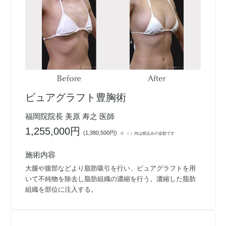
Before
After
ピュアグラフト豊胸術
福岡院院長 美原 寿之 医師
1,255,000円
(
1,380,500円
)
※ （ ）内は税込みの金額です
施術内容
大腿や腹部などより脂肪吸引を行い、ピュアグラフトを用
いて不純物を除去し脂肪組織の濃縮を行う。濃縮した脂肪
組織を部位に注入する。