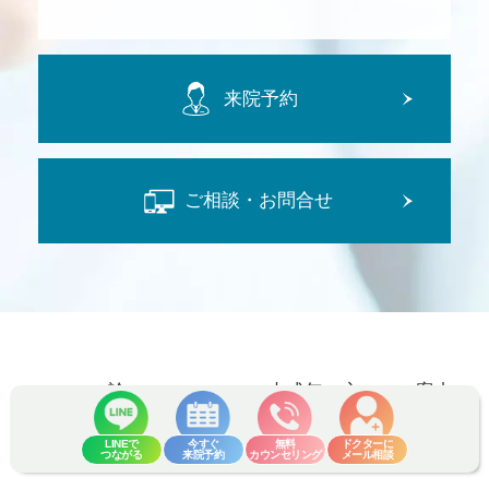
来院予約
ご相談・お問合せ
SEISHIN論
未成年の方へのご案内
LINEで
今すぐ
無料
ドクターに
施術一覧
モニター制度
つながる
来院予約
カウンセリング
メール相談