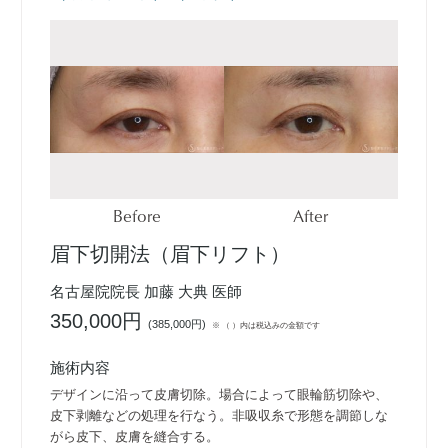
Before
After
眉下切開法（眉下リフト）
名古屋院院長 加藤 大典 医師
350,000円
(
385,000円
)
※ （ ）内は税込みの金額です
施術内容
デザインに沿って皮膚切除。場合によって眼輪筋切除や、
皮下剥離などの処理を行なう。非吸収糸で形態を調節しな
がら皮下、皮膚を縫合する。