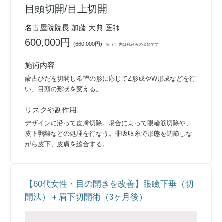
目頭切開/目上切開
名古屋院院長 加藤 大典 医師
600,000円
(
660,000円
)
※ （ ）内は税込みの金額です
施術内容
蒙古ひだを切開し希望の形に応じてZ形成やW形成などを行
い、目頭の形状を変える。
リスクや副作用
デザインに沿って皮膚切除。場合によって眼輪筋切除や、
皮下剥離などの処理を行なう。非吸収糸で形態を調節しな
がら皮下、皮膚を縫合する。
【60代女性・目の開きを改善】眼瞼下垂（切
開法）＋眉下切開術（3ヶ月後）