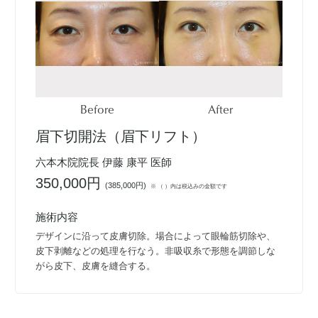
Before
After
眉下切開法（眉下リフト）
六本木院院長 伊藤 康平 医師
350,000円
(
385,000円
)
※ （ ）内は税込みの金額です
施術内容
デザインに沿って皮膚切除。場合によって眼輪筋切除や、
皮下剥離などの処理を行なう。非吸収糸で形態を調節しな
がら皮下、皮膚を縫合する。