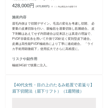
428,000円
(
470,800円
)
※ （ ）内は税込みの金額です
施術内容
眉毛内側まで切開デザイン。毛流の変化を考慮し切開、 必
要量の皮膚切除を行い、眼輪筋を適量切除し筋層縫合。 皮
下剥離はあえてせず内部縫合は従来説とは真逆の理論で、
PVDF非吸収糸を用いて片側で20針近く変則型皮下縫合。
皮膚は高性能PVDF極細糸により丁寧に連続縫合。 「ライ
カ手術用顕微鏡下」使用拡大でさらに高精度に。
リスクや副作用
極細34G針で慎重に注入。
【40代女性・目の上のたるみ処置で若返り】
眉下切開法（眉下リフト）（1週間後）