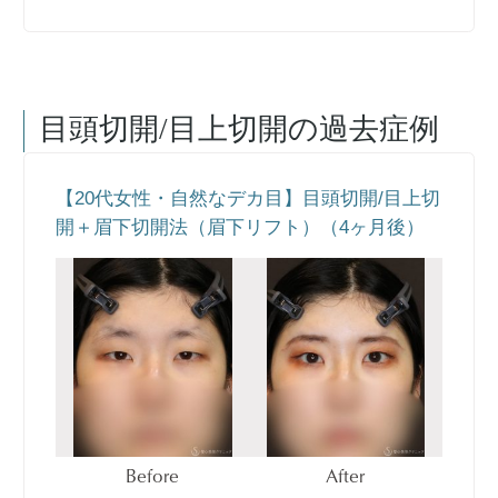
目頭切開/目上切開
の過去症例
【20代女性・自然なデカ目】目頭切開/目上切
開＋眉下切開法（眉下リフト）（4ヶ月後）
Before
After