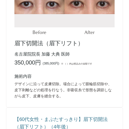
Before
After
眉下切開法（眉下リフト）
名古屋院院長 加藤 大典 医師
350,000円
(
385,000円
)
※ （ ）内は税込みの金額です
施術内容
デザインに沿って皮膚切除。場合によって眼輪筋切除や、
皮下剥離などの処理を行なう。非吸収糸で形態を調節しな
がら皮下、皮膚を縫合する。
【60代女性・まぶたすっきり】眉下切開法
（眉下リフト）（4年後）