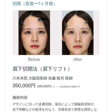
切開（直後〜7ヶ月後）
Before
After
眉下切開法（眉下リフト）
六本木院 大阪院医師 佐藤 航司 医師
350,000円
(
385,000円
)
※ （ ）内は税込みの金額です
施術内容
デザインに沿って皮膚切除。場合によって眼輪筋切除や、
皮下剥離などの処理を行なう。非吸収糸で形態を調節しな