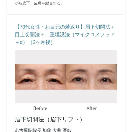
がら皮下、皮膚を縫合する。
【70代女性・お目元の若返り】眉下切開法＋
目上切開法＋二重埋没法（マイクロメソッド
＋α）（2ヶ月後）
Before
After
眉下切開法（眉下リフト）
名古屋院院長 加藤 大典 医師