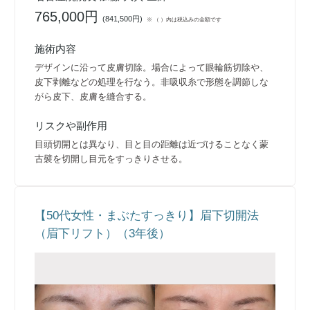
765,000円
(
841,500円
)
※ （ ）内は税込みの金額です
施術内容
デザインに沿って皮膚切除。場合によって眼輪筋切除や、
皮下剥離などの処理を行なう。非吸収糸で形態を調節しな
がら皮下、皮膚を縫合する。
リスクや副作用
目頭切開とは異なり、目と目の距離は近づけることなく蒙
古襞を切開し目元をすっきりさせる。
【50代女性・まぶたすっきり】眉下切開法
（眉下リフト）（3年後）