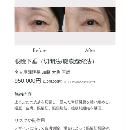
Before
After
眼瞼下垂（切開法/腱膜縫縮法）
名古屋院院長 加藤 大典 医師
950,000円
(
1,045,000円
)
※ （ ）内は税込みの金額です
施術内容
上まぶたの皮膚を切開し、緩んだ挙筋腱膜を縫い縮める。
適宜、皮膚、眼輪筋、眼窩脂肪、瞼板前組織を処理。
リスクや副作用
デザインに沿って皮膚切除。場合によって眼輪筋切除や、