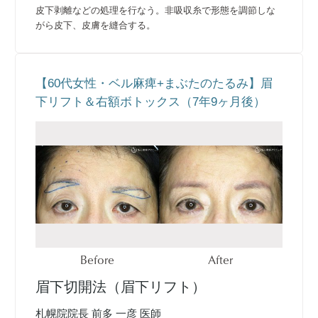
皮下剥離などの処理を行なう。非吸収糸で形態を調節しな
がら皮下、皮膚を縫合する。
【60代女性・ベル麻痺+まぶたのたるみ】眉
下リフト＆右額ボトックス（7年9ヶ月後）
Before
After
眉下切開法（眉下リフト）
札幌院院長 前多 一彦 医師