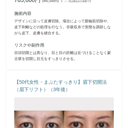
(
841,500円
)
※ （ ）内は税込みの金額です
施術内容
デザインに沿って皮膚切除。場合によって眼輪筋切除や、
皮下剥離などの処理を行なう。非吸収糸で形態を調節しな
がら皮下、皮膚を縫合する。
リスクや副作用
目頭切開とは異なり、目と目の距離は近づけることなく蒙
古襞を切開し目元をすっきりさせる。
【50代女性・まぶたすっきり】眉下切開法
（眉下リフト）（3年後）