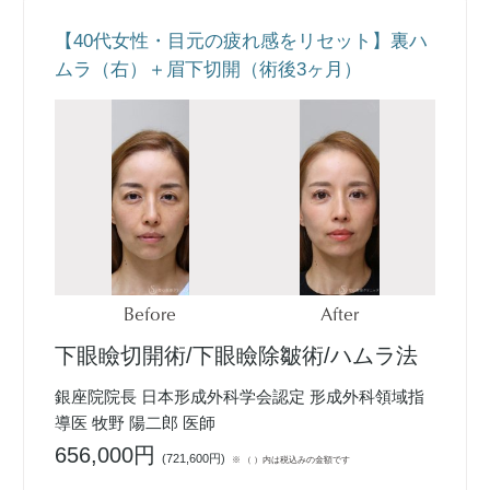
【40代女性・目元の疲れ感をリセット】裏ハ
ムラ（右）＋眉下切開（術後3ヶ月）
Before
After
下眼瞼切開術/下眼瞼除皺術/ハムラ法
銀座院院長 日本形成外科学会認定 形成外科領域指
導医 牧野 陽二郎 医師
656,000円
(
721,600円
)
※ （ ）内は税込みの金額です