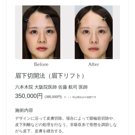
Before
After
眉下切開法（眉下リフト）
六本木院 大阪院医師 佐藤 航司 医師
350,000円
(
385,000円
)
※ （ ）内は税込みの金額です
施術内容
デザインに沿って皮膚切除。場合によって眼輪筋切除や、
皮下剥離などの処理を行なう。非吸収糸で形態を調節しな
がら皮下、皮膚を縫合する。