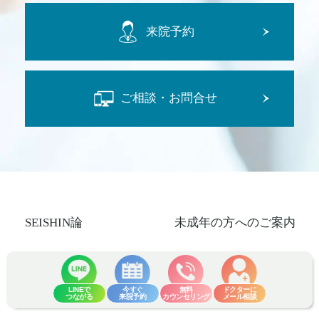
来院予約
ご相談・お問合せ
SEISHIN論
未成年の方へのご案内
施術一覧
モニター制度
LINEで
今すぐ
無料
ドクターに
つながる
来院予約
カウンセリング
メール相談
料金・費用
聖心メンバーズクラブ