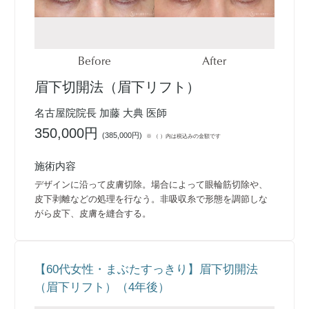
Before
After
眉下切開法（眉下リフト）
名古屋院院長 加藤 大典 医師
350,000円
(
385,000円
)
※ （ ）内は税込みの金額です
施術内容
デザインに沿って皮膚切除。場合によって眼輪筋切除や、
皮下剥離などの処理を行なう。非吸収糸で形態を調節しな
がら皮下、皮膚を縫合する。
【60代女性・まぶたすっきり】眉下切開法
（眉下リフト）（4年後）