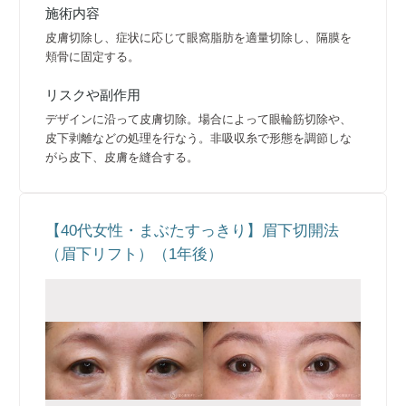
施術内容
皮膚切除し、症状に応じて眼窩脂肪を適量切除し、隔膜を
頬骨に固定する。
リスクや副作用
デザインに沿って皮膚切除。場合によって眼輪筋切除や、
皮下剥離などの処理を行なう。非吸収糸で形態を調節しな
がら皮下、皮膚を縫合する。
【40代女性・まぶたすっきり】眉下切開法
（眉下リフト）（1年後）