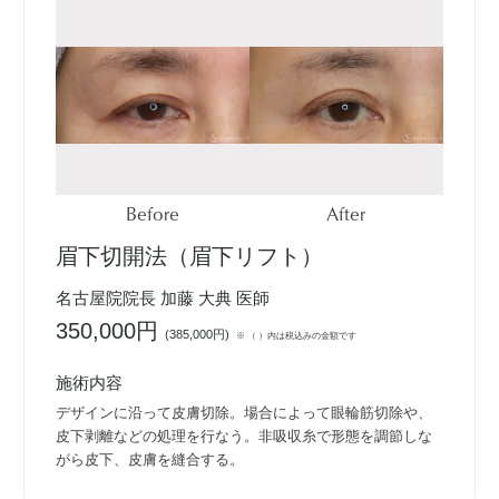
Before
After
眉下切開法（眉下リフト）
名古屋院院長 加藤 大典 医師
350,000円
(
385,000円
)
※ （ ）内は税込みの金額です
施術内容
デザインに沿って皮膚切除。場合によって眼輪筋切除や、
皮下剥離などの処理を行なう。非吸収糸で形態を調節しな
がら皮下、皮膚を縫合する。