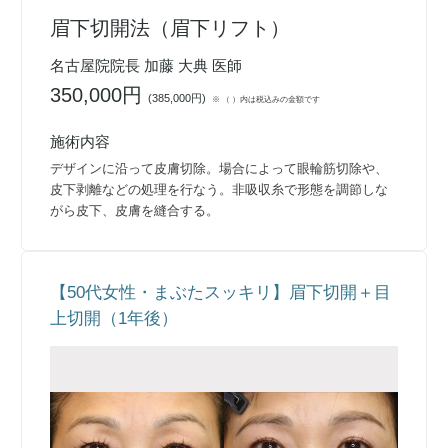
眉下切開法（眉下リフト）
名古屋院院長 加藤 大典 医師
350,000円
(
385,000円
)
※ （ ）内は税込みの金額です
施術内容
デザインに沿って皮膚切除。場合によって眼輪筋切除や、
皮下剥離などの処理を行なう。非吸収糸で形態を調節しな
がら皮下、皮膚を縫合する。
【50代女性・まぶたスッキリ】眉下切開＋目
上切開（1年後）