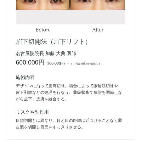
Before
After
眉下切開法（眉下リフト）
名古屋院院長 加藤 大典 医師
600,000円
(
660,000円
)
※ （ ）内は税込みの金額です
施術内容
デザインに沿って皮膚切除。場合によって眼輪筋切除や、
皮下剥離などの処理を行なう。非吸収糸で形態を調節しな
がら皮下、皮膚を縫合する。
リスクや副作用
目頭切開とは異なり、目と目の距離は近づけることなく蒙
古襞を切開し目元をすっきりさせる。