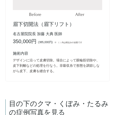
Before
After
眉下切開法（眉下リフト）
名古屋院院長 加藤 大典 医師
350,000円
(
385,000円
)
※ （ ）内は税込みの金額です
施術内容
デザインに沿って皮膚切除。場合によって眼輪筋切除や、
皮下剥離などの処理を行なう。非吸収糸で形態を調節しな
がら皮下、皮膚を縫合する。
目の下のクマ・くぼみ・たるみ
の症例写真を見る