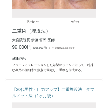
Before
After
二重術（埋没法）
大宮院院長 伊藤 哲郎 医師
99,000円
(
108,900円
)
※ （ ）内は税込みの金額です
施術内容
ブジーシミュレーションした希望のラインに沿って、特殊
な専用の極細糸で数点で固定し、重瞼を作成する。
【20代男性・目力アップ】二重埋没法：ダブ
ルノット法（1ヶ月後）