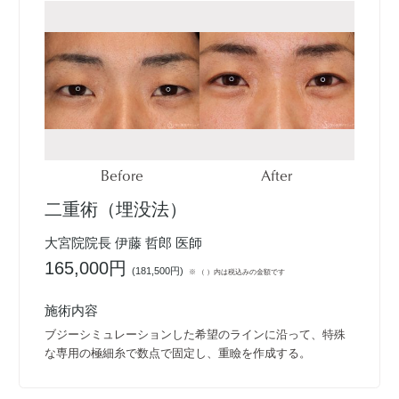
Before
After
二重術（埋没法）
大宮院院長 伊藤 哲郎 医師
165,000円
(
181,500円
)
※ （ ）内は税込みの金額です
施術内容
ブジーシミュレーションした希望のラインに沿って、特殊
な専用の極細糸で数点で固定し、重瞼を作成する。