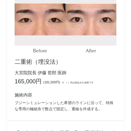
Before
After
二重術（埋没法）
大宮院院長 伊藤 哲郎 医師
165,000円
(
181,500円
)
※ （ ）内は税込みの金額です
施術内容
ブジーシミュレーションした希望のラインに沿って、特殊
な専用の極細糸で数点で固定し、重瞼を作成する。