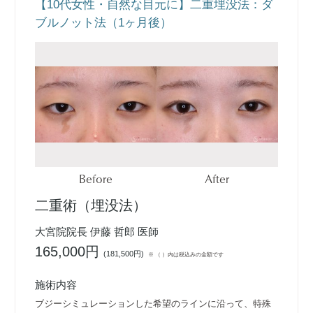
【10代女性・自然な目元に】二重埋没法：ダ
ブルノット法（1ヶ月後）
Before
After
二重術（埋没法）
大宮院院長 伊藤 哲郎 医師
165,000円
(
181,500円
)
※ （ ）内は税込みの金額です
施術内容
ブジーシミュレーションした希望のラインに沿って、特殊