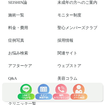
SEISHIN論
未成年の方へのご案内
施術一覧
モニター制度
料金・費用
聖心メンバーズクラブ
症例写真
採用情報
お悩み検索
関連サイト
アフターケア
ウェブストア
Q&A
美容コラム
ドクター紹介
用語辞典
LINEで
今すぐ
無料
ドクターに
つながる
来院予約
カウンセリング
メール相談
クリニック一覧