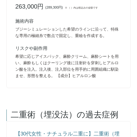
263,000円
(
289,300円
)
※ （ ）内は税込みの金額です
施術内容
ブジーシミュレーションした希望のラインに沿って、特殊
な専用の極細糸で数点で固定し、重瞼を作成する。
リスクや副作用
希望に応じアイスパック、麻酔クリーム、麻酔シートを用
い、麻酔もしくはクーリング後に注射針を穿刺しヒアルロ
ン酸を注入。注入後、注入部位を用手的に周囲組織に馴染
ませ、形態を整える。 【成分】ヒアルロン酸
二重術（埋没法）
の過去症例
【30代女性・ナチュラル二重に】二重術（埋