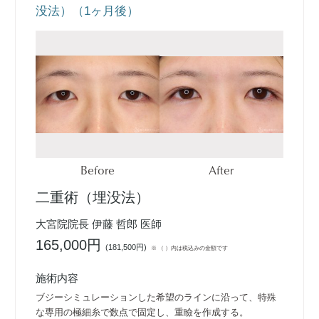
没法）（1ヶ月後）
Before
After
二重術（埋没法）
大宮院院長 伊藤 哲郎 医師
165,000円
(
181,500円
)
※ （ ）内は税込みの金額です
施術内容
ブジーシミュレーションした希望のラインに沿って、特殊
な専用の極細糸で数点で固定し、重瞼を作成する。