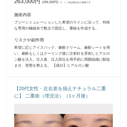
263,000円
(
289,300円
)
※ （ ）内は税込みの金額です
施術内容
ブジーシミュレーションした希望のラインに沿って、特殊
な専用の極細糸で数点で固定し、重瞼を作成する。
リスクや副作用
希望に応じアイスパック、麻酔クリーム、麻酔シートを用
い、麻酔もしくはクーリング後に注射針を穿刺しヒアルロ
ン酸を注入。注入後、注入部位を用手的に周囲組織に馴染
ませ、形態を整える。 【成分】ヒアルロン酸
【20代女性・左右差を揃えナチュラル二重
に】 二重術（埋没法）（1ヶ月後）