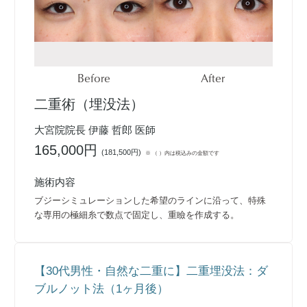
Before
After
二重術（埋没法）
大宮院院長 伊藤 哲郎 医師
165,000円
(
181,500円
)
※ （ ）内は税込みの金額です
施術内容
ブジーシミュレーションした希望のラインに沿って、特殊
な専用の極細糸で数点で固定し、重瞼を作成する。
【30代男性・自然な二重に】二重埋没法：ダ
ブルノット法（1ヶ月後）