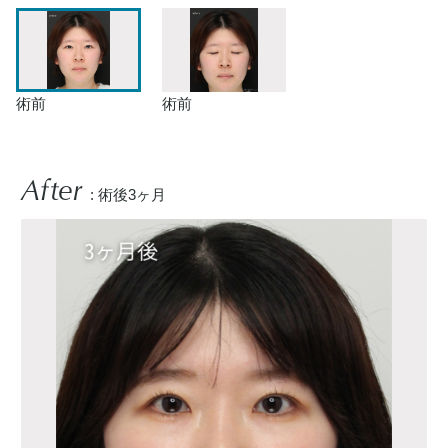
術前
術前
After
: 術後3ヶ月