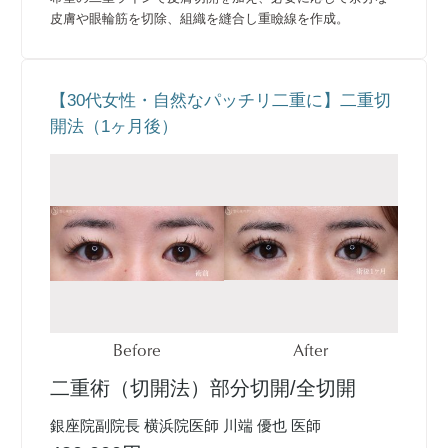
皮膚や眼輪筋を切除、組織を縫合し重瞼線を作成。
【30代女性・自然なパッチリ二重に】二重切
開法（1ヶ月後）
Before
After
二重術（切開法）部分切開/全切開
銀座院副院長 横浜院医師 川端 優也 医師