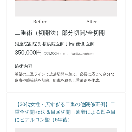
Before
After
二重術（切開法）部分切開/全切開
銀座院副院長 横浜院医師 川端 優也 医師
350,000円
(
385,000円
)
※ （ ）内は税込みの金額です
施術内容
希望の二重ラインで皮膚切開を加え、必要に応じて余分な
皮膚や眼輪筋を切除、組織を縫合し重瞼線を作成。
【30代女性・広すぎる二重の他院修正例】二
重全切開+α法＆目頭切開→癒着による凹み目
にヒアルロン酸（6年後）