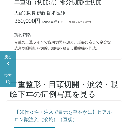
二重術（切開法）部分切開/全切開
大宮院院長 伊藤 哲郎 医師
350,000円
(
385,000円
)
※ （ ）内は税込みの金額です
施術内容
希望の二重ラインで皮膚切開を加え、必要に応じて余分な
皮膚や眼輪筋を切除、組織を縫合し重瞼線を作成。
戻る
検索
二重整形・目頭切開・涙袋・眼
瞼下垂
の症例写真を見る
【30代女性・注入で目元を華やかに】ヒアル
ロン酸注入（涙袋）（直後）