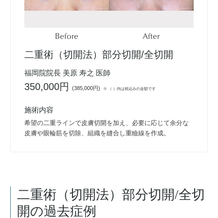
Before
After
二重術（切開法）部分切開/全切開
福岡院院長 美原 寿之 医師
350,000円
(
385,000円
)
※ （ ）内は税込みの金額です
施術内容
希望の二重ラインで皮膚切開を加え、必要に応じて余分な
皮膚や眼輪筋を切除、組織を縫合し重瞼線を作成。
二重術（切開法）部分切開/全切
開
の過去症例