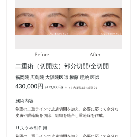
Before
After
二重術（切開法）部分切開/全切開
福岡院 広島院 大阪院医師 權藤 理絵 医師
430,000円
(
473,000円
)
※ （ ）内は税込みの金額です
施術内容
希望の二重ラインで皮膚切開を加え、必要に応じて余分な
皮膚や眼輪筋を切除、組織を縫合し重瞼線を作成。
リスクや副作用
希望の二重ラインで皮膚切開を加え、必要に応じて余分な