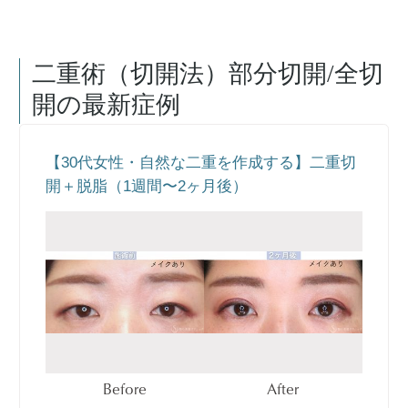
二重術（切開法）部分切開/全切
開
の最新症例
【30代女性・自然な二重を作成する】二重切
開＋脱脂（1週間〜2ヶ月後）
Before
After