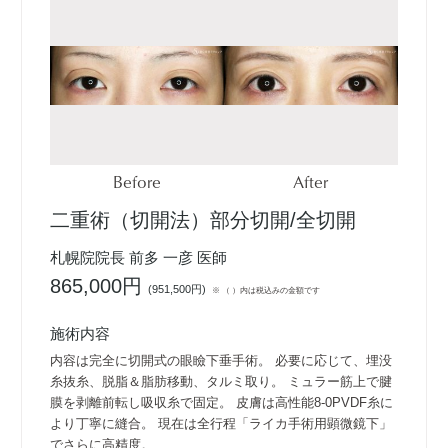
Before
After
二重術（切開法）部分切開/全切開
札幌院院長 前多 一彦 医師
865,000円
(
951,500円
)
※ （ ）内は税込みの金額です
施術内容
内容は完全に切開式の眼瞼下垂手術。 必要に応じて、埋没
糸抜糸、脱脂＆脂肪移動、タルミ取り。 ミュラー筋上で腱
膜を剥離前転し吸収糸で固定。 皮膚は高性能8-0PVDF糸に
より丁寧に縫合。 現在は全行程「ライカ手術用顕微鏡下」
でさらに高精度。