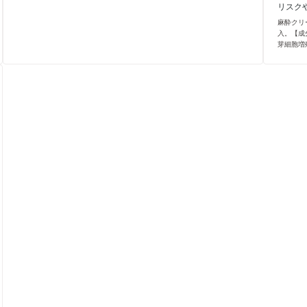
リスク
麻酔クリ
入。【成
芽細胞増