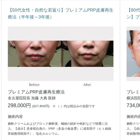
【50代女性・自然な若返り】プレミアムPRP皮膚再生
【80
療法（半年後～3年後）
ン】プ
Before
After
プレミアムPRP皮膚再生療法
プレミ
名古屋院院長 加藤 大典 医師
横浜院院
298,000円
734,
(
327,800円
)
※ （ ）内は税込みの金額です
施術内容
施術内
麻酔クリームおよびブロック麻酔後、極細の鋭針や鈍針などで慎重に注
麻酔クリ
入。【成分】患者様自身の、PRP（多血小板血漿）に成長因子（ヒト線維
入。【成
芽細胞増殖因子）、塩化カルシウム。
芽細胞増