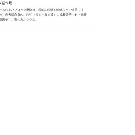
や副作用
ームおよびブロック麻酔後、極細の鋭針や鈍針などで慎重に注
分】患者様自身の、PRP（多血小板血漿）に成長因子（ヒト線維
殖因子）、塩化カルシウム。