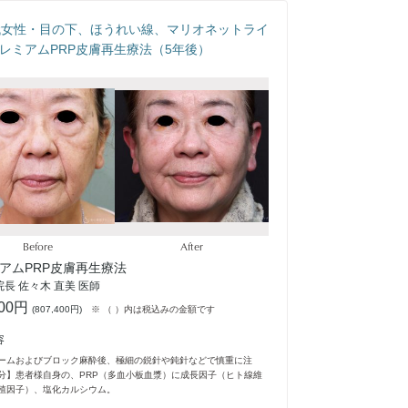
代女性・目の下、ほうれい線、マリオネットライ
レミアムPRP皮膚再生療法（5年後）
Before
After
アムPRP皮膚再生療法
長 佐々木 直美 医師
000円
(
807,400円
)
※ （ ）内は税込みの金額です
容
ームおよびブロック麻酔後、極細の鋭針や鈍針などで慎重に注
分】患者様自身の、PRP（多血小板血漿）に成長因子（ヒト線維
殖因子）、塩化カルシウム。