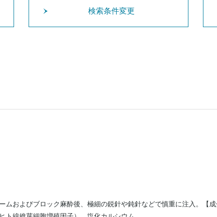
検索条件変更
ームおよびブロック麻酔後、極細の鋭針や鈍針などで慎重に注入。【成
ヒト線維芽細胞増殖因子）、塩化カルシウム。