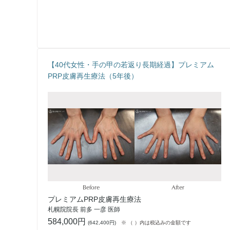
【40代女性・手の甲の若返り長期経過】プレミアム
PRP皮膚再生療法（5年後）
Before
After
プレミアムPRP皮膚再生療法
札幌院院長 前多 一彦 医師
584,000円
(
642,400円
)
※ （ ）内は税込みの金額です