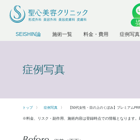
SEISHIN論
施術一覧
料金・費用
症例写真
症例写真
トップ
症例写真
【50代女性・目の上のくぼみ】プレミアムPR
※料金、リスク・副作用、施術内容は登録時点での情報となります。
Before