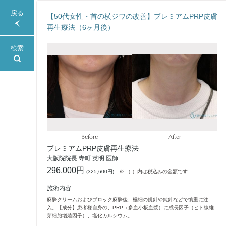
戻る
【50代女性・首の横ジワの改善】プレミアムPRP皮膚
再生療法（6ヶ月後）
検索
Before
After
プレミアムPRP皮膚再生療法
大阪院院長 寺町 英明 医師
296,000円
(
325,600円
)
※ （ ）内は税込みの金額です
施術内容
麻酔クリームおよびブロック麻酔後、極細の鋭針や鈍針などで慎重に注
入。【成分】患者様自身の、PRP（多血小板血漿）に成長因子（ヒト線維
芽細胞増殖因子）、塩化カルシウム。