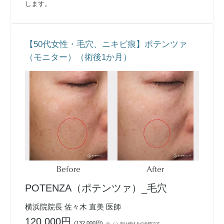
します。
【50代女性・毛穴、ニキビ痕】ポテンツァ
（モニター）（術後1か月）
Before
After
POTENZA（ポテンツァ）_毛穴
横浜院院長 佐々木 直美 医師
120,000円
(
132,000円
)
※ （ ）内は税込みの金額です