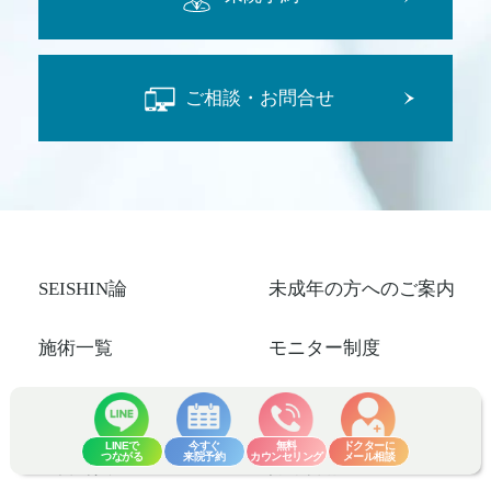
ご相談・お問合せ
SEISHIN論
未成年の方へのご案内
施術一覧
モニター制度
料金・費用
聖心メンバーズクラブ
LINEで
今すぐ
無料
ドクターに
つながる
来院予約
カウンセリング
メール相談
症例写真
採用情報