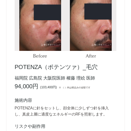
Before
After
POTENZA（ポテンツァ）_毛穴
福岡院 広島院 大阪院医師 權藤 理絵 医師
94,000円
(
103,400円
)
※ （ ）内は税込みの金額です
施術内容
POTENZAに針をセットし、顔全体に少しずつ針を挿入
し、真皮上層に適度なエネルギーのRFを照射します。
リスクや副作用