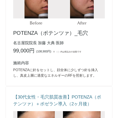
Before
After
POTENZA（ポテンツァ）_毛穴
名古屋院院長 加藤 大典 医師
99,000円
(
108,900円
)
※ （ ）内は税込みの金額です
施術内容
POTENZAに針をセットし、顔全体に少しずつ針を挿入
し、真皮上層に適度なエネルギーのRFを照射します。
【30代女性・毛穴肌質改善】POTENZA（ポ
テンツァ）＋ポゼラン導入（2ヶ月後）