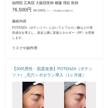
福岡院 広島院 大阪院医師 權藤 理絵 医師
76,500円
(
84,150円
)
※ （ ）内は税込みの金額です
施術内容
POTENZA（ポテンツァ）においてヒアルロン酸などの美
容成分を導入し、真皮上層に直接エネルギー（RF）を照射
します。
リスクや副作用
【20代男性・肌質改善】POTENZA（ポテン
ツァ）_毛穴＋ポゼラン導入（1ヶ月後）