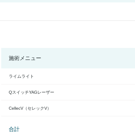
施術メニュー
ライムライト
QスイッチYAGレーザー
CellecV（セレックV）
合計