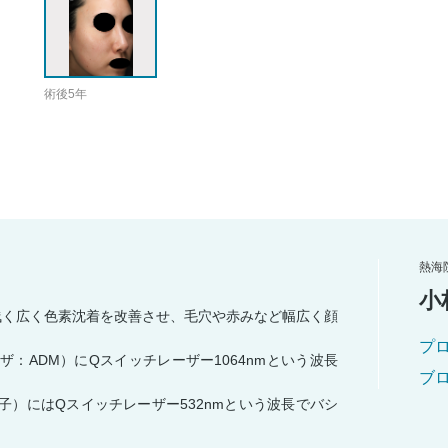
術後5年
熱海
小
で浅く広く色素沈着を改善させ、毛穴や赤みなど幅広く顔
プ
ザ：ADM）にQスイッチレーザー1064nmという波長
ブ
子）にはQスイッチレーザー532nmという波長でバシ