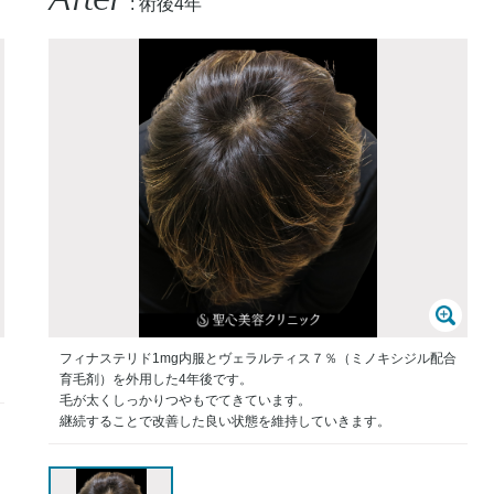
: 術後4年
フィナステリド1mg内服とヴェラルティス７％（ミノキシジル配合
育毛剤）を外用した4年後です。
毛が太くしっかりつやもでてきています。
継続することで改善した良い状態を維持していきます。