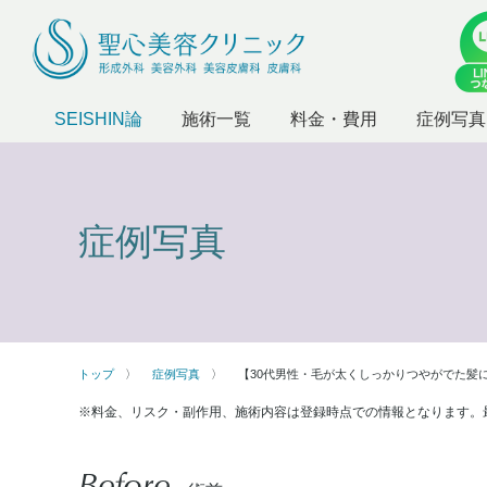
SEISHIN論
施術一覧
料金・費用
症例写真
症例写真
トップ
症例写真
【30代男性・毛が太くしっかりつやがでた髪
※料金、リスク・副作用、施術内容は登録時点での情報となります。
Before