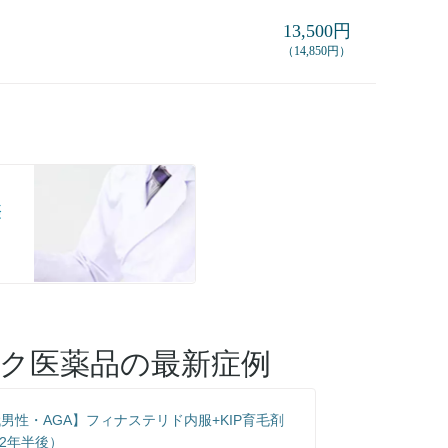
13,500円
（14,850円）
際
ック医薬品
の最新症例
代男性・AGA】フィナステリド内服+KIP育毛剤
2年半後）