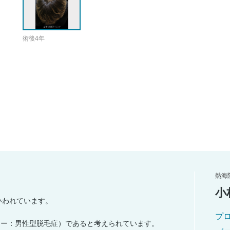
術後4年
熱海
小
いわれています。
プ
エー：男性型脱毛症）であると考えられています。