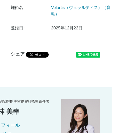
施術名 :
Velartis（ヴェラルティス）（育
毛）
登録日 :
2025年12月22日
シェア
院院長兼 美容皮膚科指導責任者
林 美幸
ロフィール