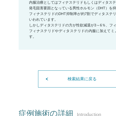
内服治療としてはフィナステリドもしくはディタステ
発毛阻害要因となっている男性ホルモン（DHT）を
フィナステリドのDHT抑制率が約7割でディタステ
いわれています。
しかしディタステリドの方が性欲減退が3～6％、フ
フィナステリドやディタステリドの内服に加えてミ
す。
検索結果に戻る
症例施術の詳細
Introduction