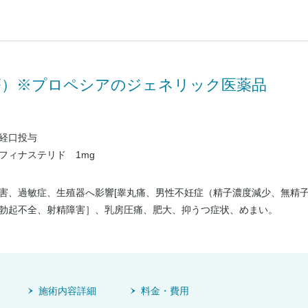
療）※プロペシアのジェネリック医薬品
経口投与
フィナステリド 1mg
害、過敏症、生殖器へ影響[睾丸痛、男性不妊症（精子濃度減少、無精
勃起不全、射精障害］、乳房圧痛、肥大、抑うつ症状、めまい。
施術内容詳細
料金・費用