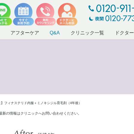
アフターケア
Q&A
クリニック一覧
ドクタ
に】フィナステリド内服＋ミノキシジル育毛剤（4年後）
最新の情報はクリニックへお問い合わせください。
After