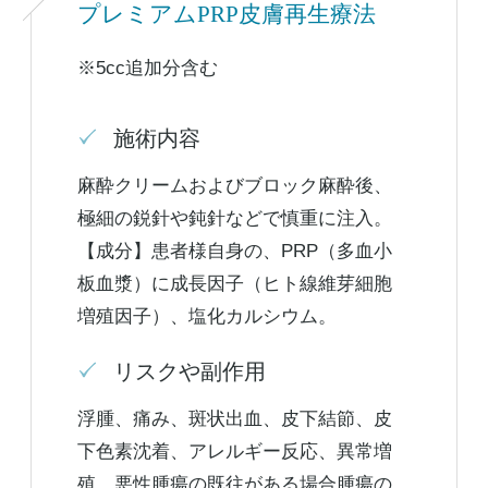
プレミアムPRP皮膚再生療法
※5cc追加分含む
施術内容
麻酔クリームおよびブロック麻酔後、
極細の鋭針や鈍針などで慎重に注入。
【成分】患者様自身の、PRP（多血小
板血漿）に成長因子（ヒト線維芽細胞
増殖因子）、塩化カルシウム。
リスクや副作用
浮腫、痛み、斑状出血、皮下結節、皮
下色素沈着、アレルギー反応、異常増
殖、悪性腫瘍の既往がある場合腫瘍の