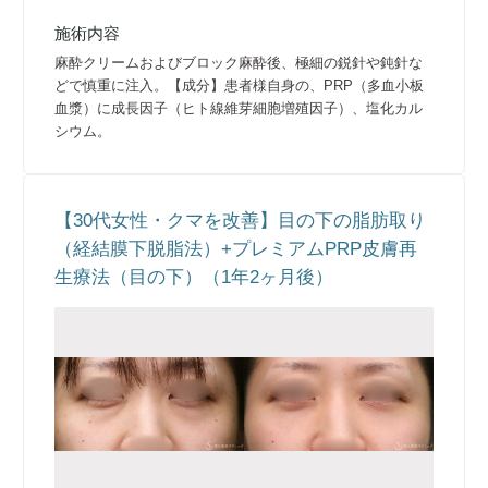
施術内容
麻酔クリームおよびブロック麻酔後、極細の鋭針や鈍針な
どで慎重に注入。【成分】患者様自身の、PRP（多血小板
血漿）に成長因子（ヒト線維芽細胞増殖因子）、塩化カル
シウム。
【30代女性・クマを改善】目の下の脂肪取り
（経結膜下脱脂法）+プレミアムPRP皮膚再
生療法（目の下）（1年2ヶ月後）