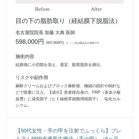
Before
After
目の下の脂肪取り（経結膜下脱脂法）
名古屋院院長 加藤 大典 医師
598,000円
(
657,800円
)
※ （ ）内は税込みの金額です
施術内容
結膜側に小切開を加え、適宜、眼窩脂肪を摘出。
リスクや副作用
麻酔クリームおよびブロック麻酔後、極細の鋭針や鈍針な
どで慎重に注入。【成分】患者様自身の、PRP（多血小板
血漿）に成長因子（ヒト線維芽細胞増殖因子）、塩化カル
シウム。
【50代女性・手の甲を注射でふっくら】プレ
ミアムPRP皮膚再生療法（手の甲）（6ヶ月