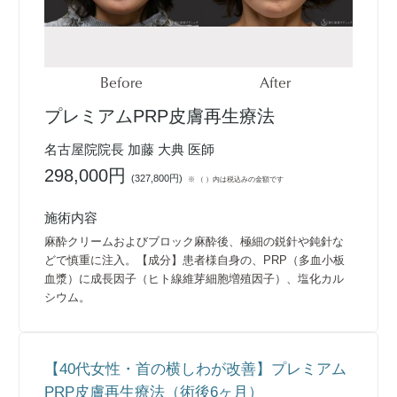
Before
After
プレミアムPRP皮膚再生療法
名古屋院院長 加藤 大典 医師
298,000円
(
327,800円
)
※ （ ）内は税込みの金額です
施術内容
麻酔クリームおよびブロック麻酔後、極細の鋭針や鈍針な
どで慎重に注入。【成分】患者様自身の、PRP（多血小板
血漿）に成長因子（ヒト線維芽細胞増殖因子）、塩化カル
シウム。
【40代女性・首の横しわが改善】プレミアム
PRP皮膚再生療法（術後6ヶ月）