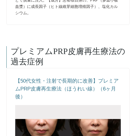
どで慎重に注入。【成分】患者様自身の、PRP（多血小板
血漿）に成長因子（ヒト線維芽細胞増殖因子）、塩化カル
シウム。
プレミアムPRP皮膚再生療法
の
過去症例
【50代女性・注射で長期的に改善】プレミア
ムPRP皮膚再生療法（ほうれい線）（6ヶ月
後）