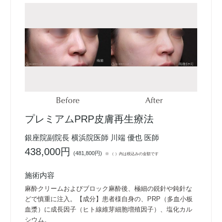
Before
After
プレミアムPRP皮膚再生療法
銀座院副院長 横浜院医師 川端 優也 医師
438,000円
(
481,800円
)
※ （ ）内は税込みの金額です
施術内容
麻酔クリームおよびブロック麻酔後、極細の鋭針や鈍針な
どで慎重に注入。【成分】患者様自身の、PRP（多血小板
血漿）に成長因子（ヒト線維芽細胞増殖因子）、塩化カル
シウム。