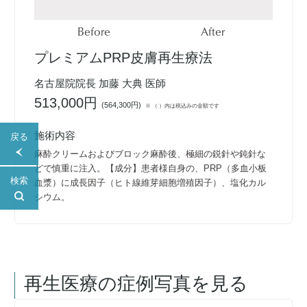
Before
After
プレミアムPRP皮膚再生療法
名古屋院院長 加藤 大典 医師
513,000円
(
564,300円
)
※ （ ）内は税込みの金額です
施術内容
戻る
麻酔クリームおよびブロック麻酔後、極細の鋭針や鈍針な
どで慎重に注入。【成分】患者様自身の、PRP（多血小板
検索
血漿）に成長因子（ヒト線維芽細胞増殖因子）、塩化カル
シウム。
再生医療
の症例写真を見る