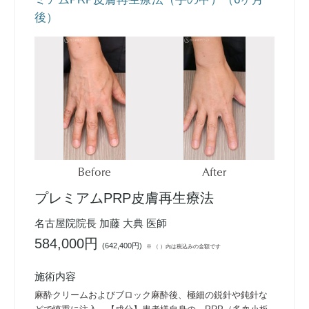
後）
Before
After
プレミアムPRP皮膚再生療法
名古屋院院長 加藤 大典 医師
584,000円
(
642,400円
)
※ （ ）内は税込みの金額です
施術内容
麻酔クリームおよびブロック麻酔後、極細の鋭針や鈍針な