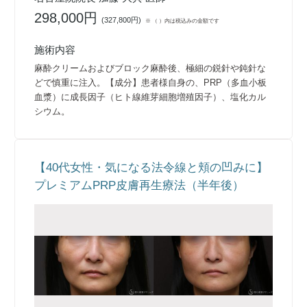
298,000円
(
327,800円
)
※ （ ）内は税込みの金額です
施術内容
麻酔クリームおよびブロック麻酔後、極細の鋭針や鈍針な
どで慎重に注入。【成分】患者様自身の、PRP（多血小板
血漿）に成長因子（ヒト線維芽細胞増殖因子）、塩化カル
シウム。
【40代女性・気になる法令線と頬の凹みに】
プレミアムPRP皮膚再生療法（半年後）