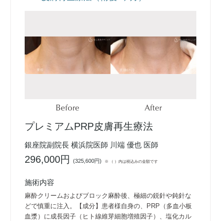
Before
After
プレミアムPRP皮膚再生療法
銀座院副院長 横浜院医師 川端 優也 医師
296,000円
(
325,600円
)
※ （ ）内は税込みの金額です
施術内容
麻酔クリームおよびブロック麻酔後、極細の鋭針や鈍針な
どで慎重に注入。【成分】患者様自身の、PRP（多血小板
血漿）に成長因子（ヒト線維芽細胞増殖因子）、塩化カル