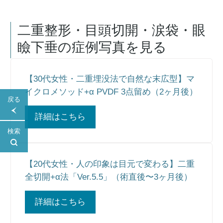
二重整形・目頭切開・涙袋・眼
瞼下垂
の症例写真を見る
【30代女性・二重埋没法で自然な末広型】マ
イクロメソッド+α PVDF 3点留め（2ヶ月後）
戻る
詳細はこちら
検索
【20代女性・人の印象は目元で変わる】二重
全切開+α法「Ver.5.5」（術直後〜3ヶ月後）
詳細はこちら