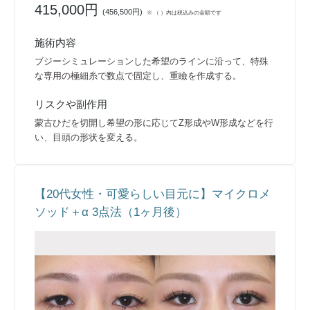
415,000円
(
456,500円
)
※ （ ）内は税込みの金額です
施術内容
ブジーシミュレーションした希望のラインに沿って、特殊
な専用の極細糸で数点で固定し、重瞼を作成する。
リスクや副作用
蒙古ひだを切開し希望の形に応じてZ形成やW形成などを行
い、目頭の形状を変える。
【20代女性・可愛らしい目元に】マイクロメ
ソッド＋α 3点法（1ヶ月後）