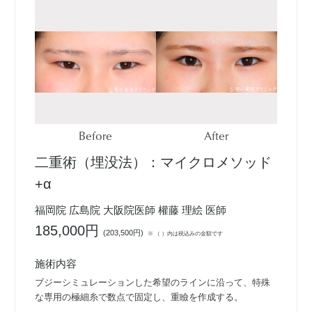
Before
After
二重術（埋没法）：マイクロメソッド
+α
福岡院 広島院 大阪院医師 權藤 理絵 医師
185,000円
(
203,500円
)
※ （ ）内は税込みの金額です
施術内容
ブジーシミュレーションした希望のラインに沿って、特殊
な専用の極細糸で数点で固定し、重瞼を作成する。