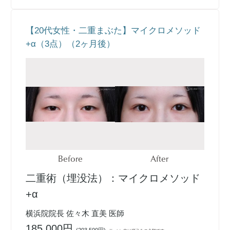
【20代女性・二重まぶた】マイクロメソッド
+α（3点）（2ヶ月後）
Before
After
二重術（埋没法）：マイクロメソッド
+α
横浜院院長 佐々木 直美 医師
185,000円
(
203,500円
)