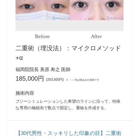
Before
After
二重術（埋没法）：マイクロメソッド
+α
福岡院院長 美原 寿之 医師
185,000円
(
203,500円
)
※ （ ）内は税込みの金額です
施術内容
ブジーシミュレーションした希望のラインに沿って、特殊
な専用の極細糸で数点で固定し、重瞼を作成する。
【30代男性・スッキリした印象の目】二重術