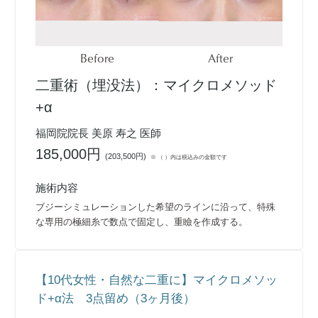
Before
After
二重術（埋没法）：マイクロメソッド
+α
福岡院院長 美原 寿之 医師
185,000円
(
203,500円
)
※ （ ）内は税込みの金額です
施術内容
ブジーシミュレーションした希望のラインに沿って、特殊
な専用の極細糸で数点で固定し、重瞼を作成する。
【10代女性・自然な二重に】マイクロメソッ
ド+α法 3点留め（3ヶ月後）