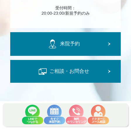
受付時間：
20:00-23:00/新規予約のみ
来院予約
ご相談・お問合せ
LINEで
今すぐ
無料
ドクターに
SEISHIN論
未成年の方へのご案内
つながる
来院予約
カウンセリング
メール相談