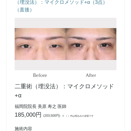
（埋没法）：マイクロメソッド+α（3点）
（直後）
Before
After
二重術（埋没法）：マイクロメソッド
+α
福岡院院長 美原 寿之 医師
185,000円
(
203,500円
)
※ （ ）内は税込みの金額です
施術内容