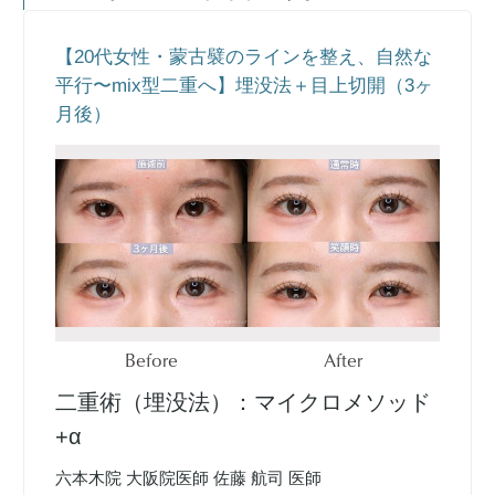
【20代女性・蒙古襞のラインを整え、自然な
平行〜mix型二重へ】埋没法＋目上切開（3ヶ
月後）
Before
After
二重術（埋没法）：マイクロメソッド
+α
六本木院 大阪院医師 佐藤 航司 医師