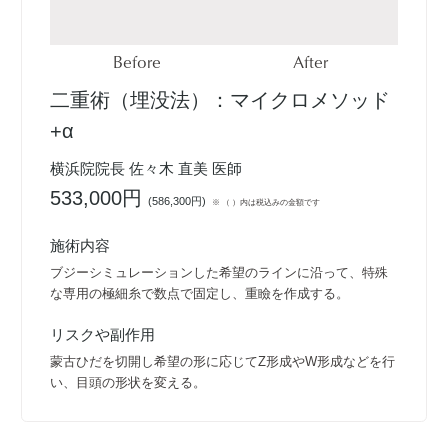
Before
After
二重術（埋没法）：マイクロメソッド
+α
横浜院院長 佐々木 直美 医師
533,000円
(
586,300円
)
※ （ ）内は税込みの金額です
施術内容
ブジーシミュレーションした希望のラインに沿って、特殊
な専用の極細糸で数点で固定し、重瞼を作成する。
リスクや副作用
蒙古ひだを切開し希望の形に応じてZ形成やW形成などを行
い、目頭の形状を変える。