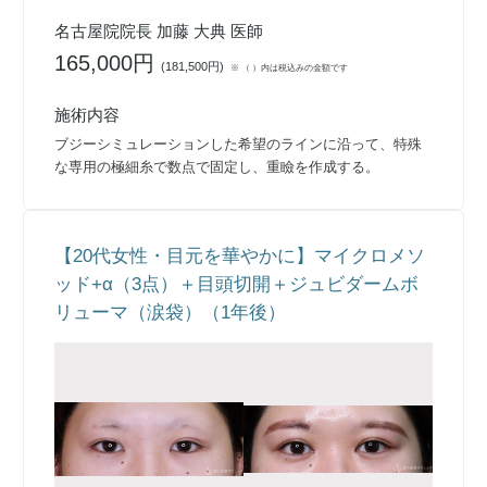
名古屋院院長 加藤 大典 医師
165,000円
(
181,500円
)
※ （ ）内は税込みの金額です
施術内容
ブジーシミュレーションした希望のラインに沿って、特殊
な専用の極細糸で数点で固定し、重瞼を作成する。
【20代女性・目元を華やかに】マイクロメソ
ッド+α（3点）＋目頭切開＋ジュビダームボ
リューマ（涙袋）（1年後）