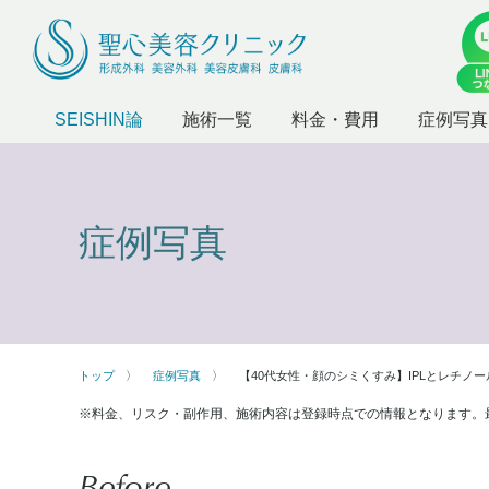
SEISHIN論
施術一覧
料金・費用
症例写真
症例写真
トップ
症例写真
【40代女性・顔のシミくすみ】IPLとレチノ
※料金、リスク・副作用、施術内容は登録時点での情報となります。
Before