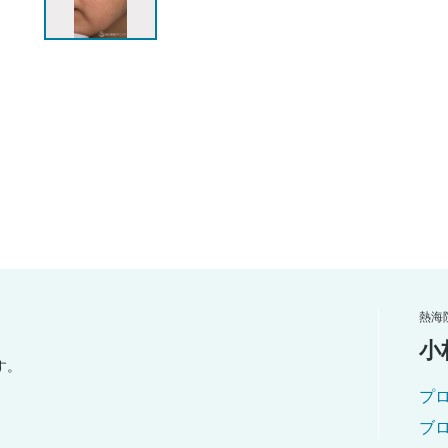
熱海
小
す。
プ
ブ