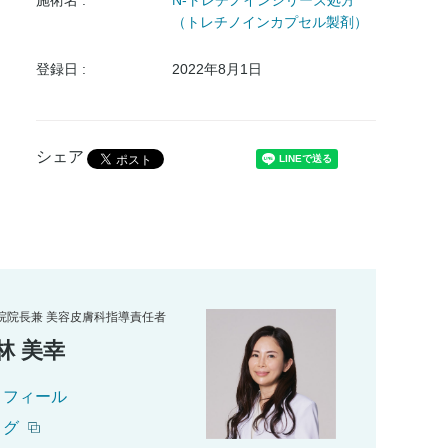
施術名 :
N-トレチノインシリーズ処方
（トレチノインカプセル製剤）
登録日 :
2022年8月1日
シェア
院院長兼 美容皮膚科指導責任者
林 美幸
ロフィール
ログ