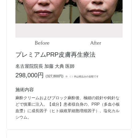
Before
After
プレミアムPRP皮膚再生療法
名古屋院院長 加藤 大典 医師
298,000円
(
327,800円
)
※ （ ）内は税込みの金額です
施術内容
麻酔クリームおよびブロック麻酔後、極細の鋭針や鈍針な
どで慎重に注入。【成分】患者様自身の、PRP（多血小板
血漿）に成長因子（ヒト線維芽細胞増殖因子）、塩化カル
シウム。