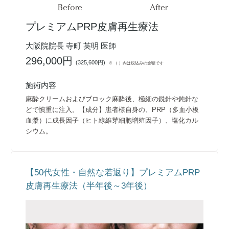
Before
After
プレミアムPRP皮膚再生療法
大阪院院長 寺町 英明 医師
296,000円
(
325,600円
)
※ （ ）内は税込みの金額です
施術内容
麻酔クリームおよびブロック麻酔後、極細の鋭針や鈍針な
どで慎重に注入。【成分】患者様自身の、PRP（多血小板
血漿）に成長因子（ヒト線維芽細胞増殖因子）、塩化カル
シウム。
【50代女性・自然な若返り】プレミアムPRP
皮膚再生療法（半年後～3年後）