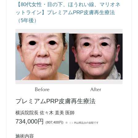
【80代女性・目の下、ほうれい線、マリオネ
ットライン】プレミアムPRP皮膚再生療法
（5年後）
Before
After
プレミアムPRP皮膚再生療法
横浜院院長 佐々木 直美 医師
734,000円
(
807,400円
)
※ （ ）内は税込みの金額です
施術内容