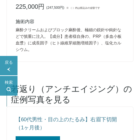
225,000円
(
247,500円
)
※ （ ）内は税込みの金額です
施術内容
麻酔クリームおよびブロック麻酔後、極細の鋭針や鈍針な
どで慎重に注入。【成分】患者様自身の、PRP（多血小板
血漿）に成長因子（ヒト線維芽細胞増殖因子）、塩化カル
シウム。
戻る
検索
若返り（アンチエイジング）
の
症例写真を見る
【60代男性・目の上のたるみ】右眉下切開
（1ヶ月後）