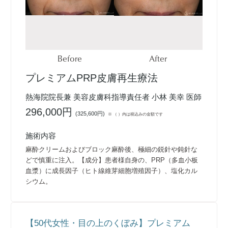
Before
After
プレミアムPRP皮膚再生療法
熱海院院長兼 美容皮膚科指導責任者 小林 美幸 医師
296,000円
(
325,600円
)
※ （ ）内は税込みの金額です
施術内容
麻酔クリームおよびブロック麻酔後、極細の鋭針や鈍針な
どで慎重に注入。【成分】患者様自身の、PRP（多血小板
血漿）に成長因子（ヒト線維芽細胞増殖因子）、塩化カル
シウム。
【50代女性・目の上のくぼみ】プレミアム