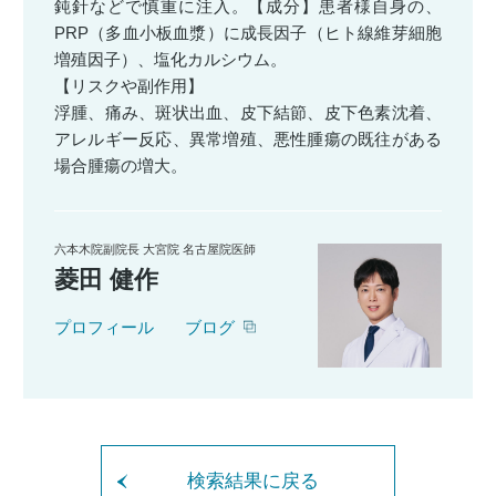
鈍針などで慎重に注入。【成分】患者様自身の、
PRP（多血小板血漿）に成長因子（ヒト線維芽細胞
増殖因子）、塩化カルシウム。
【リスクや副作用】
浮腫、痛み、斑状出血、皮下結節、皮下色素沈着、
アレルギー反応、異常増殖、悪性腫瘍の既往がある
場合腫瘍の増大。
六本木院副院長 大宮院 名古屋院医師
菱田 健作
プロフィール
ブログ
検索結果に戻る