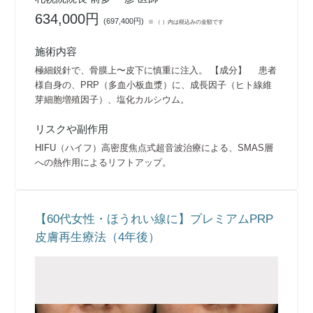
634,000円
(
697,400円
)
※ （ ）内は税込みの金額です
施術内容
極細鋭針で、骨膜上〜皮下に慎重に注入。 【成分】 患者
様自身の、PRP（多血小板血漿）に、成長因子（ヒト線維
芽細胞増殖因子）、塩化カルシウム。
リスクや副作用
HIFU（ハイフ）高密度焦点式超音波治療による、SMAS層
への熱作用によるリフトアップ。
【60代女性・ほうれい線に】プレミアムPRP
皮膚再生療法（4年後）