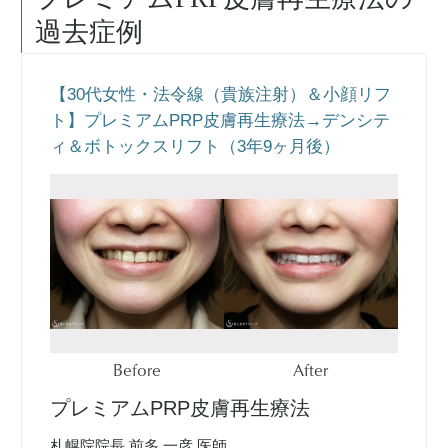
過去症例
【30代女性・法令線（貴族注射）＆小顔リフ
ト】プレミアムPRP皮膚再生療法→デンシテ
ィ＆ボトックスリフト（3年9ヶ月後）
Before
After
プレミアムPRP皮膚再生療法
札幌院院長 前多 一彦 医師