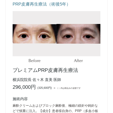
PRP皮膚再生療法（術後5年）
Before
After
プレミアムPRP皮膚再生療法
横浜院院長 佐々木 直美 医師
296,000円
(
325,600円
)
※ （ ）内は税込みの金額です
施術内容
麻酔クリームおよびブロック麻酔後、極細の鋭針や鈍針な
どで慎重に注入。【成分】患者様自身の、PRP（多血小板