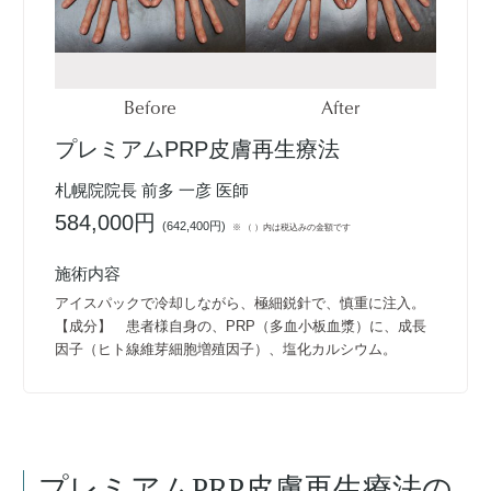
Before
After
プレミアムPRP皮膚再生療法
札幌院院長 前多 一彦 医師
584,000円
(
642,400円
)
※ （ ）内は税込みの金額です
施術内容
アイスパックで冷却しながら、極細鋭針で、慎重に注入。
【成分】 患者様自身の、PRP（多血小板血漿）に、成長
因子（ヒト線維芽細胞増殖因子）、塩化カルシウム。
プレミアムPRP皮膚再生療法
の