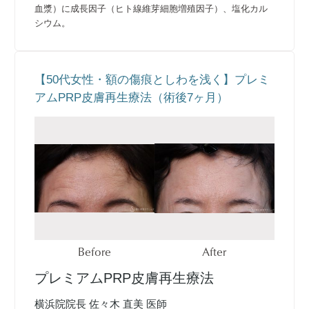
血漿）に成長因子（ヒト線維芽細胞増殖因子）、塩化カル
シウム。
【50代女性・額の傷痕としわを浅く】プレミ
アムPRP皮膚再生療法（術後7ヶ月）
Before
After
プレミアムPRP皮膚再生療法
横浜院院長 佐々木 直美 医師