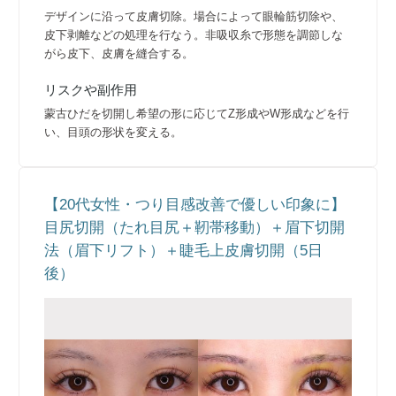
デザインに沿って皮膚切除。場合によって眼輪筋切除や、
皮下剥離などの処理を行なう。非吸収糸で形態を調節しな
がら皮下、皮膚を縫合する。
リスクや副作用
蒙古ひだを切開し希望の形に応じてZ形成やW形成などを行
い、目頭の形状を変える。
【20代女性・つり目感改善で優しい印象に】
目尻切開（たれ目尻＋靭帯移動）＋眉下切開
法（眉下リフト）＋睫毛上皮膚切開（5日
後）