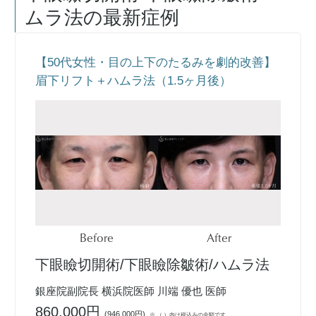
ムラ法
の最新症例
【50代女性・目の上下のたるみを劇的改善】
眉下リフト＋ハムラ法（1.5ヶ月後）
Before
After
下眼瞼切開術/下眼瞼除皺術/ハムラ法
銀座院副院長 横浜院医師 川端 優也 医師
860,000円
(
946,000円
)
※ （ ）内は税込みの金額です