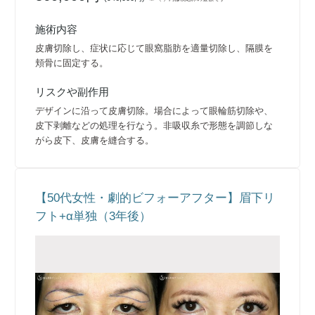
施術内容
皮膚切除し、症状に応じて眼窩脂肪を適量切除し、隔膜を
頬骨に固定する。
リスクや副作用
デザインに沿って皮膚切除。場合によって眼輪筋切除や、
皮下剥離などの処理を行なう。非吸収糸で形態を調節しな
がら皮下、皮膚を縫合する。
【50代女性・劇的ビフォーアフター】眉下リ
フト+α単独（3年後）