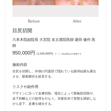
Before
After
目尻切開
六本木院副院長 大宮院 名古屋院医師 菱田 健作 医
師
950,000円
(
1,045,000円
)
※ （ ）内は税込みの金額です
施術内容
目尻を切開し、外側の円蓋部で隠れている眼球結膜を露出
させ、眼裂横径を延長する。
リスクや副作用
デザインに沿って皮膚切除。場合によって眼輪筋切除や、
皮下剥離などの処理を行なう。非吸収糸で形態を調節しな
がら皮下、皮膚を縫合する。