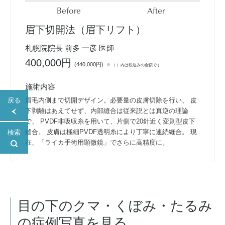
Before
After
眉下切開法（眉下リフト）
札幌院院長 前多 一彦 医師
400,000円
(
440,000円
)
※ （ ）内は税込みの金額です
施術内容
眉毛内側まで切開デザイン。必要量の皮膚切除を行い、 皮
戻る
下剥離はあえてせず、内部縫合は従来説とは真逆の理論
で、 PVDF非吸収糸を用いて、片側で20針近く変則型皮下
縫合。 皮膚は極細PVDF透明糸により丁寧に連続縫合。 現
検索
在、「ライカ手術用顕微鏡」でさらに高精度に。
目の下のクマ・くぼみ・たるみ
の症例写真を見る