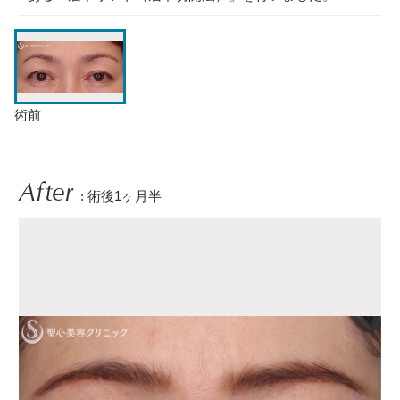
術前
After
: 術後1ヶ月半