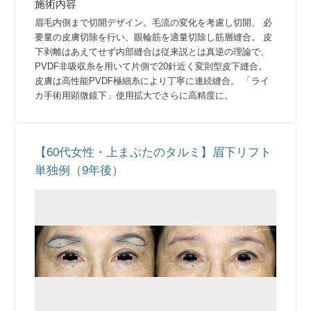
施術内容
眉毛内側まで切開デザイン。毛流の変化を考慮し切開、 必
要量の皮膚切除を行い、眼輪筋を適量切除し筋層縫合。 皮
下剥離はあえてせず内部縫合は従来説とは真逆の理論で、
PVDF非吸収糸を用いて片側で20針近く変則型皮下縫合。
皮膚は高性能PVDF極細糸により丁寧に連続縫合。 「ライ
カ手術用顕微鏡下」使用拡大でさらに高精度に。
【60代女性・上まぶたのタルミ】眉下リフト
単独例（9年後）