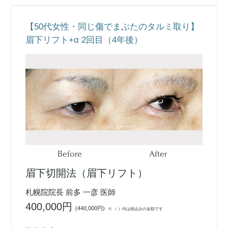
【50代女性・同じ傷でまぶたのタルミ取り】
眉下リフト+α 2回目（4年後）
Before
After
眉下切開法（眉下リフト）
札幌院院長 前多 一彦 医師
400,000円
(
440,000円
)
※ （ ）内は税込みの金額です