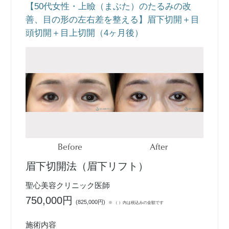
【50代女性・上瞼（まぶた）のたるみの改
善、目の形の左右差を整える】眉下切開＋目
頭切開＋目上切開（4ヶ月後）
Before
After
眉下切開法（眉下リフト）
聖心美容クリニック医師
750,000円
(
825,000円
)
※ （ ）内は税込みの金額です
施術内容