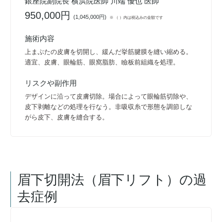
銀座院副院長 横浜院医師 川端 優也 医師
950,000円
(
1,045,000円
)
※ （ ）内は税込みの金額です
施術内容
上まぶたの皮膚を切開し、緩んだ挙筋腱膜を縫い縮める。
適宜、皮膚、眼輪筋、眼窩脂肪、瞼板前組織を処理。
リスクや副作用
デザインに沿って皮膚切除。場合によって眼輪筋切除や、
皮下剥離などの処理を行なう。非吸収糸で形態を調節しな
がら皮下、皮膚を縫合する。
眉下切開法（眉下リフト）
の過
去症例