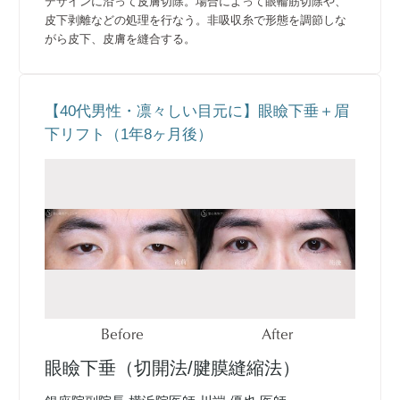
デザインに沿って皮膚切除。場合によって眼輪筋切除や、
皮下剥離などの処理を行なう。非吸収糸で形態を調節しな
がら皮下、皮膚を縫合する。
【40代男性・凛々しい目元に】眼瞼下垂＋眉
下リフト（1年8ヶ月後）
Before
After
眼瞼下垂（切開法/腱膜縫縮法）