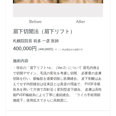
Before
After
眉下切開法（眉下リフト）
札幌院院長 前多 一彦 医師
400,000円
(
440,000円
)
※ （ ）内は税込みの金額です
施術内容
・現在の「眉下リフト+α」（Ver.2）について 眉毛内側ま
で切開デザイン。毛流の変化を考慮し切開、 必要量の皮膚
切除を行い、眼輪筋を適量切除し筋層縫合。 皮下剥離はあ
えてせず内部縫合は従来説とは真逆の理論で、 PVDF非吸
収糸を用いて片側で20針近く変則型皮下縫合。 皮膚は高性
能PVDF極細糸により丁寧に連続縫合。 「ライカ手術用顕
微鏡下」使用拡大でさらに高精度に。