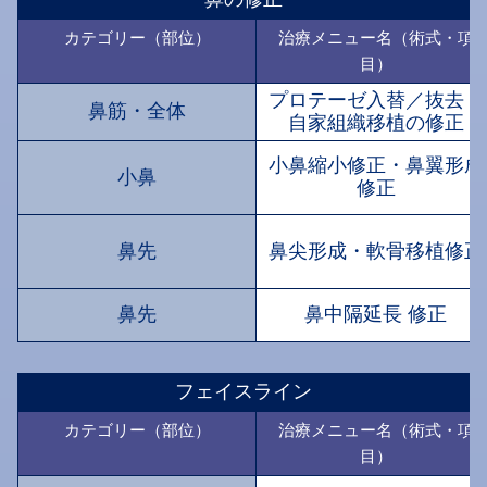
カテゴリー（部位）
治療メニュー名（術式・項
目）
プロテーゼ入替／抜去・
鼻筋・全体
自家組織移植の修正
小鼻縮小修正・鼻翼形成
小鼻
修正
鼻先
鼻尖形成・軟骨移植修正
鼻先
鼻中隔延長 修正
フェイスライン
カテゴリー（部位）
治療メニュー名（術式・項
目）