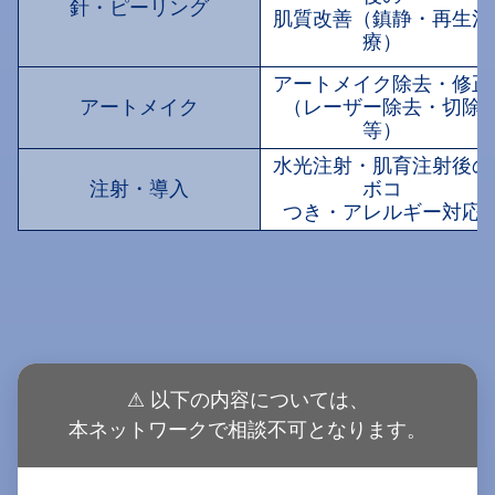
針・ピーリング
肌質改善（鎮静・再生治
療）
アートメイク除去・修正
アートメイク
（レーザー除去・切除
等）
水光注射・肌育注射後の
注射・導入
ボコ
つき・アレルギー対応
⚠ 以下の内容については、
本ネットワークで相談不可となります。