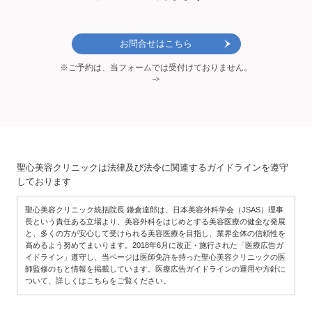
お問合せはこちら
※ご予約は、当フォームでは受付けておりません。
–>
聖心美容クリニックは法律及び法令に関連するガイドラインを遵守
しております
聖心美容クリニック統括院長 鎌倉達郎は、日本美容外科学会（JSAS）理事
長という責任ある立場より、美容外科をはじめとする美容医療の健全な発展
と、多くの方が安心して受けられる美容医療を目指し、業界全体の信頼性を
高めるよう努めてまいります。2018年6月に改正・施行された「医療広告ガ
イドライン」遵守し、当ページは医師免許を持った聖心美容クリニックの医
師監修のもと情報を掲載しています。医療広告ガイドラインの運用や方針に
ついて、詳しくはこちらをご覧ください。