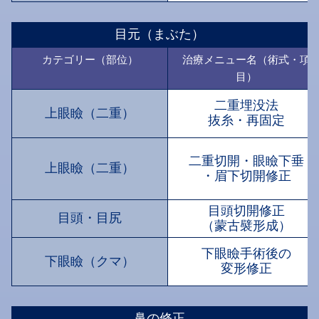
目元（まぶた）
カテゴリー（部位）
治療メニュー名（術式・項
目）
二重埋没法
上眼瞼（二重）
抜糸・再固定
二重切開・眼瞼下垂
上眼瞼（二重）
・眉下切開修正
目頭切開修正
目頭・目尻
（蒙古襞形成）
下眼瞼手術後の
下眼瞼（クマ）
変形修正
鼻の修正