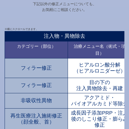
下記以外の修正メニューについても、
お気軽にご相談ください。
※横にスクロールできます。
注入物・異物除去
カテゴリー（部位）
治療メニュー名（術式・項
目）
ヒアルロン酸分解
フィラー修正
（ヒアルロニダーゼ）
目の下の
フィラー修正
注入異物除去・再建
アクアミド・
非吸収性異物
バイオアルカミド等除去
成長因子添加PRP・注入
再生医療注入施術修正
後の
しこり修正・膨らみ
（顔全般、首）
修正