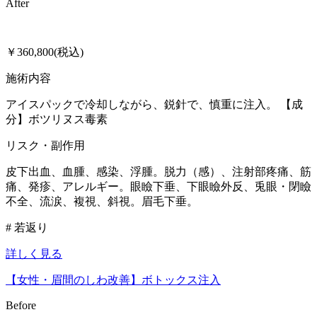
After
￥360,800(税込)
施術内容
アイスパックで冷却しながら、鋭針で、慎重に注入。 【成
分】ボツリヌス毒素
リスク・副作用
皮下出血、血腫、感染、浮腫。脱力（感）、注射部疼痛、筋
痛、発疹、アレルギー。眼瞼下垂、下眼瞼外反、兎眼・閉瞼
不全、流涙、複視、斜視。眉毛下垂。
# 若返り
詳しく見る
【女性・眉間のしわ改善】ボトックス注入
Before