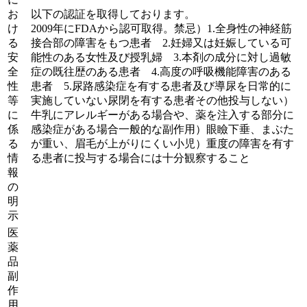
お
以下の認証を取得しております。
け
2009年にFDAから認可取得。禁忌）1.全身性の神経筋
る
接合部の障害をもつ患者 2.妊婦又は妊娠している可
安
能性のある女性及び授乳婦 3.本剤の成分に対し過敏
全
症の既往歴のある患者 4.高度の呼吸機能障害のある
性
患者 5.尿路感染症を有する患者及び導尿を日常的に
等
実施していない尿閉を有する患者その他投与しない）
に
牛乳にアレルギーがある場合や、薬を注入する部分に
係
感染症がある場合一般的な副作用）眼瞼下垂、まぶた
る
が重い、眉毛が上がりにくい小児）重度の障害を有す
情
る患者に投与する場合には十分観察すること
報
の
明
示
医
薬
品
副
作
用