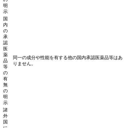
明
示
国
内
の
承
認
医
薬
同一の成分や性能を有する他の国内承認医薬品等はあ
品
りません。
等
の
有
無
の
明
示
諸
外
国
に