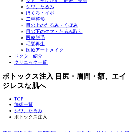
シミ、そばかす、肝斑、美肌
シワ、たるみ
ほくろ・イボ
二重整形
目の上のたるみ・くぼみ
目の下のクマ・たるみ取り
医療脱毛
毛髪再生
医療アートメイク
ドクター紹介
クリニック一覧
ボトックス注入
目尻・眉間・額、エイ
ジレスな肌へ
TOP
施術一覧
シワ、たるみ
ボトックス注入