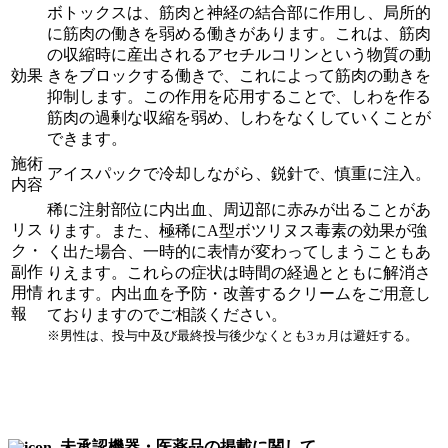
ボトックスは、筋肉と神経の結合部に作用し、局所的
に筋肉の働きを弱める働きがあります。これは、筋肉
の収縮時に産出されるアセチルコリンという物質の動
効果
きをブロックする働きで、これによって筋肉の動きを
抑制します。この作用を応用することで、しわを作る
筋肉の過剰な収縮を弱め、しわをなくしていくことが
できます。
施術
アイスパックで冷却しながら、鋭針で、慎重に注入。
内容
稀に注射部位に内出血、周辺部に赤みが出ることがあ
リス
ります。また、極稀にA型ボツリヌス毒素の効果が強
ク・
く出た場合、一時的に表情が変わってしまうこともあ
副作
りえます。これらの症状は時間の経過とともに解消さ
用情
れます。内出血を予防・改善するクリームをご用意し
報
ておりますのでご相談ください。
※男性は、投与中及び最終投与後少なくとも3ヵ月は避妊する。
未承認機器・医薬品の掲載に関して