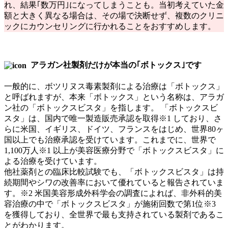
れ、結果｢数万円｣になってしまうことも。当初考えていた金
額と大きく異なる場合は、その場で決断せず、複数のクリニ
ックにカウンセリングに行かれることをおすすめします。
アラガン社製剤だけが本当の｢ボトックス｣です
一般的に、ボツリヌス毒素製剤による治療は「ボトックス」
と呼ばれますが、本来「ボトックス」という名称は、アラガ
ン社の「ボトックスビスタ」を指します。 「ボトックスビ
スタ」は、国内で唯一製造販売承認を取得※1 しており、さ
らに米国、イギリス、ドイツ、フランスをはじめ、世界80ヶ
国以上でも治療承認を受けています。これまでに、世界で
1,100万人※1 以上が美容医療分野で「ボトックスビスタ」に
よる治療を受けています。
他社薬剤との臨床比較試験でも、「ボトックスビスタ」は持
続期間やシワの改善率において優れていると報告されていま
す。※2 米国美容形成外科学会の調査によれば、非外科的美
容治療の中で「ボトックスビスタ」が施術回数で第1位※3
を獲得しており、全世界で最も支持されている製剤であるこ
とがわかります。