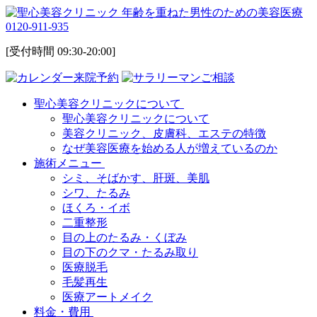
0120-911-935
[受付時間 09:30-20:00]
来院予約
ご相談
聖心美容クリニックについて
聖心美容クリニックについて
美容クリニック、皮膚科、エステの特徴
なぜ美容医療を始める人が増えているのか
施術メニュー
シミ、そばかす、肝斑、美肌
シワ、たるみ
ほくろ・イボ
二重整形
目の上のたるみ・くぼみ
目の下のクマ・たるみ取り
医療脱毛
毛髪再生
医療アートメイク
料金・費用