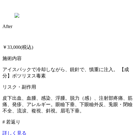
After
￥33,000(税込)
施術内容
アイスパックで冷却しながら、鋭針で、慎重に注入。 【成
分】ボツリヌス毒素
リスク・副作用
皮下出血、血腫、感染、浮腫。脱力（感）、注射部疼痛、筋
痛、発疹、アレルギー。眼瞼下垂、下眼瞼外反、兎眼・閉瞼
不全、流涙、複視、斜視。眉毛下垂。
# 若返り
詳しく見る