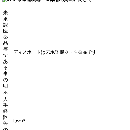
未
承
認
医
薬
品
等
ディスポートは未承認機器・医薬品です。
で
あ
る
事
の
明
示
入
手
経
路
Ipsen社
等
の