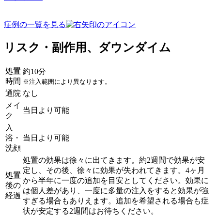
症例の一覧を見る
リスク・副作用、ダウンダイム
処置
約10分
時間
※注入範囲により異なります。
通院
なし
メイ
当日より可能
ク
入
浴・
当日より可能
洗顔
処置の効果は徐々に出てきます。約2週間で効果が安
定し、その後、徐々に効果が失われてきます。4ヶ月
処置
から半年に一度の追加を目安としてください。効果に
後の
は個人差があり、一度に多量の注入をすると効果が強
経過
すぎる場合もありえます。追加を希望される場合も症
状が安定する2週間はお待ちください。