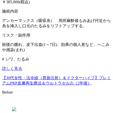
￥385,000(税込)
施術内容
アンカーマックス（吸収糸） 局所麻酔後もみあげ付近から
糸を挿入し口元のたるみをリフトアップする。
リスク・副作用
術後の腫れ、皮下出血(1～7日)、効果の個人差など、へこみ
や感染(まれ)
# シワ、たるみ
詳しく見る
【30代女性・法令線（貴族注射）＆ドクターハイフ】プレミ
アムPRP皮膚再生療法＆ウルトラセルZi（2年後）
Before