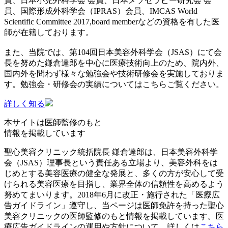
員、日本小児外科学会 会員、日本メソセラピー研究会 会
員、国際形成外科学会（IPRAS）会員、IMCAS World
Scientific Committee 2017,board memberなどの資格を有した医
師が在籍しております。
また、当院では、第104回日本美容外科学会（JSAS）にて会
長を努めた鎌倉達郎を中心に医療技術向上のため、院内外、
国内外を問わず様々な勉強会や技術研修会を実施しておりま
す。勉強会・研修会の実績についてはこちらご覧ください。
詳しく知る
本サイトは医師監修のもと
情報を掲載しています
聖心美容クリニック統括院長 鎌倉達郎は、日本美容外科学
会（JSAS）理事長という責任ある立場より、美容外科をは
じめとする美容医療の健全な発展と、多くの方が安心して受
けられる美容医療を目指し、業界全体の信頼性を高めるよう
努めてまいります。2018年6月に改正・施行された「医療広
告ガイドライン」遵守し、当ページは医師免許を持った聖心
美容クリニックの医師監修のもと情報を掲載しています。医
療広告ガイドラインの運用や方針について、詳しくは
こちら