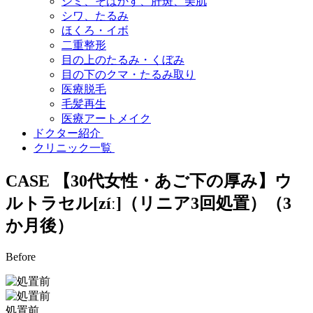
シミ、そばかす、肝斑、美肌
シワ、たるみ
ほくろ・イボ
二重整形
目の上のたるみ・くぼみ
目の下のクマ・たるみ取り
医療脱毛
毛髪再生
医療アートメイク
ドクター紹介
クリニック一覧
CASE
【30代女性・あご下の厚み】ウ
ルトラセル[zíː]（リニア3回処置）（3
か月後）
Before
処置前