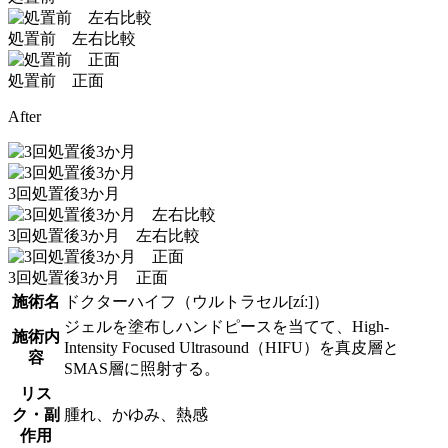
処置前 左右比較
処置前 正面
After
3回処置後3か月
3回処置後3か月 左右比較
3回処置後3か月 正面
施術名
ドクターハイフ（ウルトラセル[zíː]）
ジェルを塗布しハンドピースを当てて、High-
施術内
Intensity Focused Ultrasound（HIFU）を真皮層と
容
SMAS層に照射する。
リス
ク・副
腫れ、かゆみ、熱感
作用