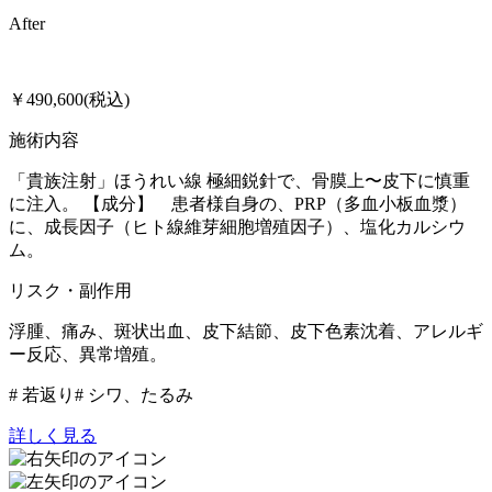
After
￥490,600(税込)
施術内容
「貴族注射」ほうれい線 極細鋭針で、骨膜上〜皮下に慎重
に注入。 【成分】 患者様自身の、PRP（多血小板血漿）
に、成長因子（ヒト線維芽細胞増殖因子）、塩化カルシウ
ム。
リスク・副作用
浮腫、痛み、斑状出血、皮下結節、皮下色素沈着、アレルギ
ー反応、異常増殖。
# 若返り
# シワ、たるみ
詳しく見る