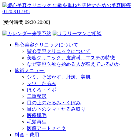
0120-911-935
[受付時間 09:30-20:00]
来院予約
ご相談
聖心美容クリニックについて
聖心美容クリニックについて
美容クリニック、皮膚科、エステの特徴
なぜ美容医療を始める人が増えているのか
施術メニュー
シミ、そばかす、肝斑、美肌
シワ、たるみ
ほくろ・イボ
二重整形
目の上のたるみ・くぼみ
目の下のクマ・たるみ取り
医療脱毛
毛髪再生
医療アートメイク
料金・費用