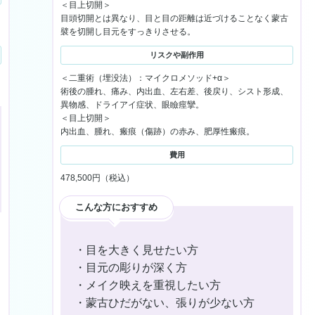
＜目上切開＞
目頭切開とは異なり、目と目の距離は近づけることなく蒙古
襞を切開し目元をすっきりさせる。
リスクや副作用
＜二重術（埋没法）：マイクロメソッド+α＞
術後の腫れ、痛み、内出血、左右差、後戻り、シスト形成、
異物感、ドライアイ症状、眼瞼痙攣。
＜目上切開＞
内出血、腫れ、瘢痕（傷跡）の赤み、肥厚性瘢痕。
費用
478,500円（税込）
こんな方におすすめ
こんな方におすすめ
・目を大きく見せたい方
・目元の彫りが深く方
・メイク映えを重視したい方
・蒙古ひだがない、張りが少ない方