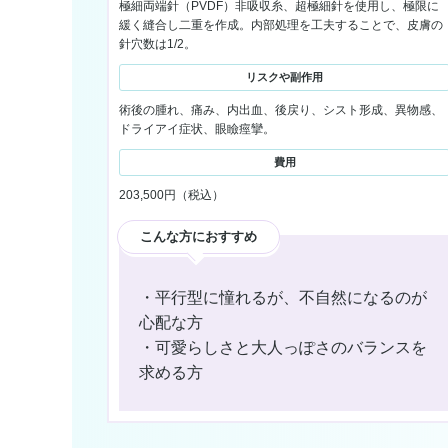
極細両端針（PVDF）非吸収糸、超極細針を使用し、極限に
緩く縫合し二重を作成。内部処理を工夫することで、皮膚の
針穴数は1/2。
リスクや副作用
術後の腫れ、痛み、内出血、後戻り、シスト形成、異物感、
ドライアイ症状、眼瞼痙攣。
費用
203,500円（税込）
こんな方におすすめ
こんな方におすすめ
・平行型に憧れるが、不自然になるのが
心配な方
・可愛らしさと大人っぽさのバランスを
求める方