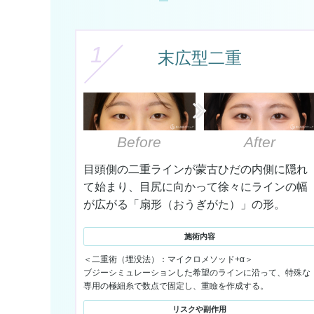
1
末広型二重
Before
After
目頭側の二重ラインが蒙古ひだの内側に隠れ
て始まり、目尻に向かって徐々にラインの幅
が広がる「扇形（おうぎがた）」の形。
施術内容
＜二重術（埋没法）：マイクロメソッド+α＞
ブジーシミュレーションした希望のラインに沿って、特殊な
専用の極細糸で数点で固定し、重瞼を作成する。
リスクや副作用