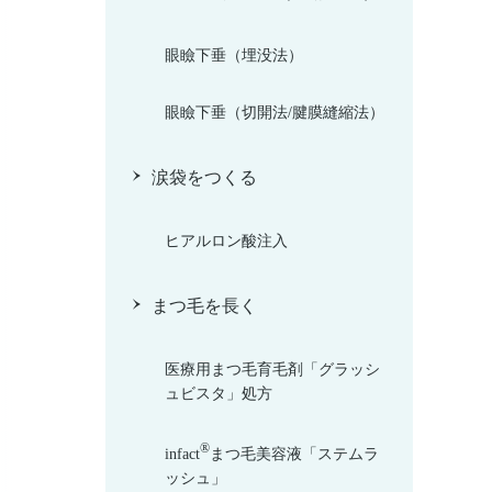
眼瞼下垂（埋没法）
眼瞼下垂（切開法/腱膜縫縮法）
涙袋をつくる
ヒアルロン酸注入
まつ毛を長く
医療用まつ毛育毛剤「グラッシ
ュビスタ」処方
®
infact
まつ毛美容液「ステムラ
ッシュ」