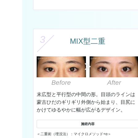
3
MIX型二重
Before
After
末広型と平行型の中間の形。目頭のラインは
蒙古ひだのギリギリ外側から始まり、目尻に
かけてゆるやかに幅が広がるデザイン。
施術内容
＜二重術（埋没法）：マイクロメソッド+α＞