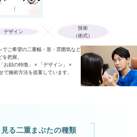
技術
デザイン
（術式）
ンでご希望の二重幅・形・雰囲気など
どを把握。
「
お顔の特徴
」 × 「
デザイン
」 ×
わせで施術方法を提案しています。
ら見る
二重まぶたの種類