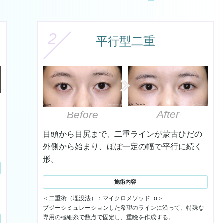
2
平行型二重
After
Before
目頭から目尻まで、二重ラインが蒙古ひだの
外側から始まり、ほぼ一定の幅で平行に続く
形。
施術内容
＜二重術（埋没法）：マイクロメソッド+α＞
ブジーシミュレーションした希望のラインに沿って、特殊な
専用の極細糸で数点で固定し、重瞼を作成する。