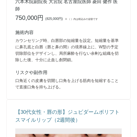
六本木院副院長 大宮院 名古屋院医師 菱田 健作 医
師
750,000円
(
825,000円
)
※ （ ）内は税込みの金額です
施術内容
カウンセリング時、白唇部の短縮量を設定。短縮量を基準
に鼻孔底と白唇（唇と鼻の間）の境界線上に、W型の予定
切除部位をデザインし、局所麻酔を行ない余剰な組織を切
除した後、十分に止血し創閉鎖。
リスクや副作用
口角近くの皮膚を切開し口角を上げる筋肉を短縮すること
で直接口角を持ち上げる。
【30代女性・唇の形】ジュビダームボリフト
スマイルリップ（2週間後）