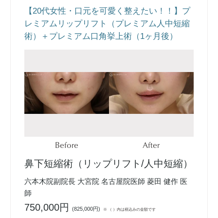
【20代女性・口元を可愛く整えたい！！】プ
レミアムリップリフト（プレミアム人中短縮
術）＋プレミアム口角挙上術（1ヶ月後）
Before
After
鼻下短縮術（リップリフト/人中短縮）
六本木院副院長 大宮院 名古屋院医師 菱田 健作 医
師
750,000円
(
825,000円
)
※ （ ）内は税込みの金額です