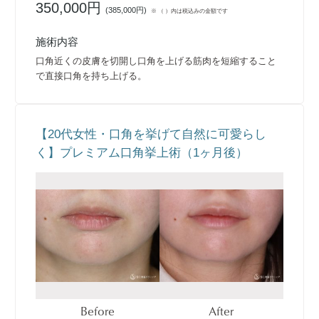
350,000円
(
385,000円
)
※ （ ）内は税込みの金額です
施術内容
口角近くの皮膚を切開し口角を上げる筋肉を短縮すること
で直接口角を持ち上げる。
【20代女性・口角を挙げて自然に可愛らし
く】プレミアム口角挙上術（1ヶ月後）
Before
After