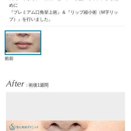
めに
『プレミアム口角挙上術』＆『リップ縮小術（M字リッ
プ）』を行いました。
術前
After
: 術後1週間