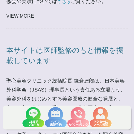
修会の実績については
ご覧ください。
こちら
VIEW MORE
本サイトは医師監修のもと情報を掲
載しています
聖心美容クリニック統括院長 鎌倉達郎は、日本美容
外科学会（JSAS）理事長という責任ある立場より、
美容外科をはじめとする美容医療の健全な発展と、
多くの方が安心して受けられる美容医療を目指し、
業界全体の信頼性を高めるよう努めてまいります。
LINEで
今すぐ
無料
ドクターに
つながる
来院予約
カウンセリング
メール相談
2018年6月に改正・施行された「医療広告ガイドライ