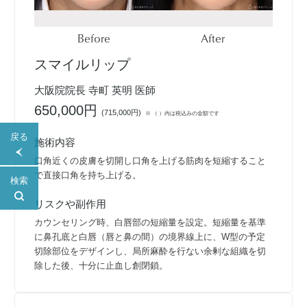
Before
After
スマイルリップ
大阪院院長 寺町 英明 医師
650,000円
(
715,000円
)
※ （ ）内は税込みの金額です
戻る
施術内容
口角近くの皮膚を切開し口角を上げる筋肉を短縮すること
で直接口角を持ち上げる。
検索
リスクや副作用
カウンセリング時、白唇部の短縮量を設定。短縮量を基準
に鼻孔底と白唇（唇と鼻の間）の境界線上に、W型の予定
切除部位をデザインし、局所麻酔を行ない余剰な組織を切
除した後、十分に止血し創閉鎖。