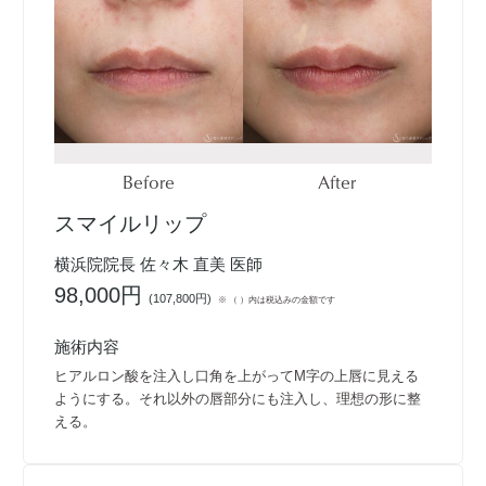
Before
After
スマイルリップ
横浜院院長 佐々木 直美 医師
98,000円
(
107,800円
)
※ （ ）内は税込みの金額です
施術内容
ヒアルロン酸を注入し口角を上がってM字の上唇に見える
ようにする。それ以外の唇部分にも注入し、理想の形に整
える。