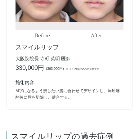
Before
After
スマイルリップ
大阪院院長 寺町 英明 医師
330,000円
(
363,000円
)
※ （ ）内は税込みの金額です
施術内容
M字になるよう残したい唇に合わせてデザインし、局所麻
酔後に唇を切除し、縫合する。
スマイルリップ
の過去症例