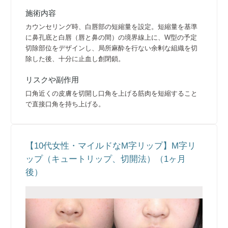
施術内容
カウンセリング時、白唇部の短縮量を設定。短縮量を基準
に鼻孔底と白唇（唇と鼻の間）の境界線上に、W型の予定
切除部位をデザインし、局所麻酔を行ない余剰な組織を切
除した後、十分に止血し創閉鎖。
リスクや副作用
口角近くの皮膚を切開し口角を上げる筋肉を短縮すること
で直接口角を持ち上げる。
【10代女性・マイルドなM字リップ】M字リ
ップ（キュートリップ、切開法）（1ヶ月
後）