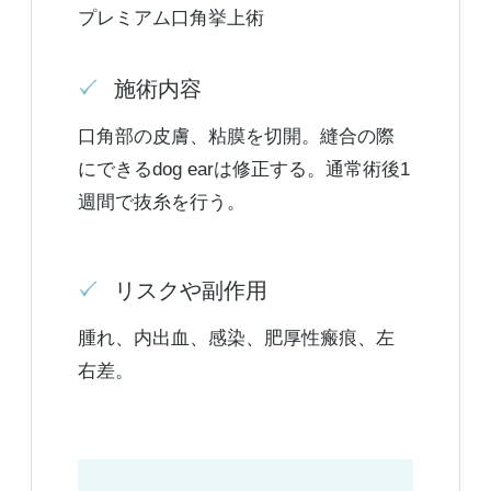
プレミアム口角挙上術
施術内容
口角部の皮膚、粘膜を切開。縫合の際
にできるdog earは修正する。通常術後1
週間で抜糸を行う。
リスクや副作用
腫れ、内出血、感染、肥厚性瘢痕、左
右差。